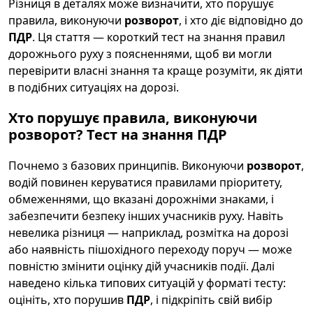
Різниця в деталях може визначити, хто порушує
правила, виконуючи
розворот
, і хто діє відповідно до
ПДР
. Ця стаття — короткий тест на знання правил
дорожнього руху з поясненнями, щоб ви могли
перевірити власні знання та краще розуміти, як діяти
в подібних ситуаціях на дорозі.
Хто порушує правила, виконуючи
розворот? Тест на знання ПДР
Почнемо з базових принципів. Виконуючи
розворот
,
водій повинен керуватися правилами пріоритету,
обмеженнями, що вказані дорожніми знаками, і
забезпечити безпеку інших учасників руху. Навіть
невелика різниця — наприклад, розмітка на дорозі
або наявність пішохідного переходу поруч — може
повністю змінити оцінку дій учасників події. Далі
наведено кілька типових ситуацій у форматі тесту:
оцініть, хто порушив
ПДР
, і підкріпіть свій вибір