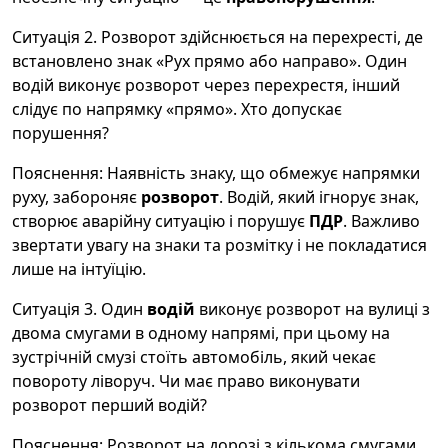
Ситуація 2. Розворот здійснюється на перехресті, де
встановлено знак «Рух прямо або направо». Один
водій виконує розворот через перехрестя, інший
слідує по напрямку «прямо». Хто допускає
порушення?
Пояснення: Наявність знаку, що обмежує напрямки
руху, забороняє
розворот
. Водій, який ігнорує знак,
створює аварійну ситуацію і порушує
ПДР
. Важливо
звертати увагу на знаки та розмітку і не покладатися
лише на інтуїцію.
Ситуація 3. Один
водій
виконує розворот на вулиці з
двома смугами в одному напрямі, при цьому на
зустрічній смузі стоїть автомобіль, який чекає
повороту ліворуч. Чи має право виконувати
розворот перший водій?
Пояснення: Розворот на дорозі з кількома смугами