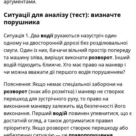
аргументами.
Ситуації для аналізу (тест): визначте
порушника
Ситуація 1. Два
водії
рухаються назустріч один
одному на двосторонній дорозі без розділювальної
смуги. Один із них, бачачи вільний простір попереду
та машину зліва, вирішує виконати
розворот
. Інший
водій підходить ближче. Хто має право на маневр і
чи можна вважати дії першого водія порушенням?
Пояснення: Якщо немає спеціальної заборони на
розворот
(знак або розмітка) і маневр не створює
перешкод для зустрічного руху, то право на
виконання маневру залежить від безпечності його
виконання. Перший
водій
повинен упевнитися, що є
достатній огляд, а також дотриматися правил
пріоритету. Якщо розворот створює перешкоду або
небезпечну ситуацію — це
правопорушення
.