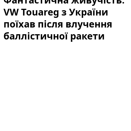
VW Touareg з України
поїхав після влучення
баллістичної ракети
(відео)
У мережі з'явилося вражаюче відео, яке вже за кілька
годин набрало сотні тисяч переглядів:
Volkswagen
Touareg
, зареєстрований в Україні, після влучення
баллістичної ракети все ж поїхав. Подія викликала
широкий резонанс серед автомобільних експертів,
волонтерів і пересічних користувачів, адже ролик
демонструє неймовірну стійкість і живучість техніки
в надзвичайних умовах.