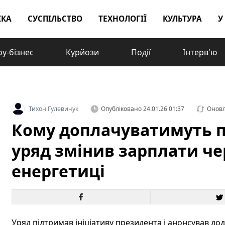
ІКА
СУСПІЛЬСТВО
ТЕХНОЛОГІЇ
КУЛЬТУРА
У
у-бізнес
Курйози
Події
Інтерв'ю
Тихон Гулевичук
Опубліковано
24.01.26 01:37
Онов
Кому доплачуватимуть по 
уряд змінив зарплати че
енергетиці
Уряд підтримав ініціативу президента і анонсував дод