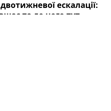
 двотижневої ескалації:
вшає та до чого тут
як
США
та
Іран
утрималися від нових атак у вихідні,
ію та відновлення судноплавства. Цей сигнал
-премії на ринку нафти: занепокоєння щодо
ке падіння цін на
Brent
. Проте падіння не можна
ають також запаси, дії ОПЕК+, макроекономічні
напруження, пов’язані з атаками ДРГ у РФ.
 ринок так відреагував
онах для морського транзиту нафти зросла. Однак
ичинили перегляд ризик-премії: інвестори почали