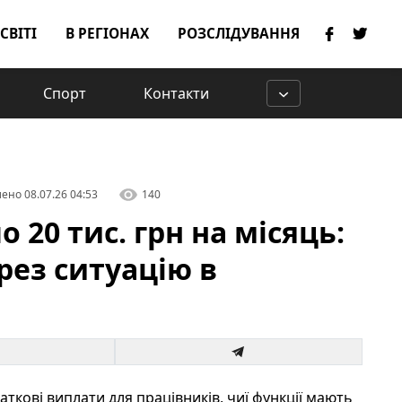
 СВІТІ
В РЕГІОНАХ
РОЗСЛІДУВАННЯ
Спорт
Контакти
лено
08.07.26 04:53
140
20 тис. грн на місяць:
рез ситуацію в
аткові виплати для працівників, чиї функції мають