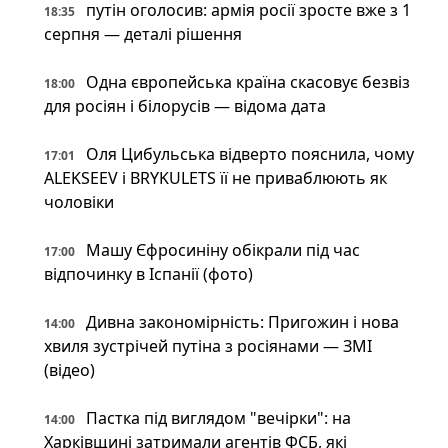
путін оголосив: армія росії зросте вже з 1
18:35
серпня — деталі рішення
Одна європейська країна скасовує безвіз
18:00
для росіян і білорусів — відома дата
Оля Цибульська відверто пояснила, чому
17:01
ALEKSEEV і BRYKULETS її не приваблюють як
чоловіки
Машу Єфросиніну обікрали під час
17:00
відпочинку в Іспанії (фото)
Дивна закономірність: Пригожин і нова
14:00
хвиля зустрічей путіна з росіянами — ЗМІ
(відео)
Пастка під виглядом "вечірки": на
14:00
Харківщині затримали агентів ФСБ, які