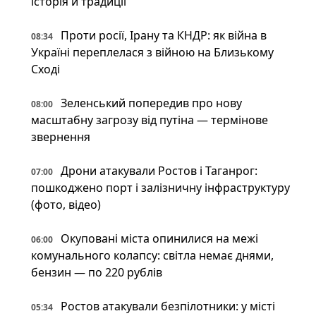
історія й традиції
Проти росії, Ірану та КНДР: як війна в
08:34
Україні переплелася з війною на Близькому
Сході
Зеленський попередив про нову
08:00
масштабну загрозу від путіна — термінове
звернення
Дрони атакували Ростов і Таганрог:
07:00
пошкоджено порт і залізничну інфраструктуру
(фото, відео)
Окуповані міста опинилися на межі
06:00
комунального колапсу: світла немає днями,
бензин — по 220 рублів
Ростов атакували безпілотники: у місті
05:34