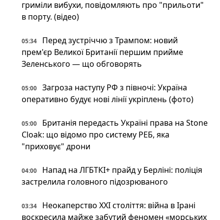
гриміли вибухи, повідомляють про "прильоти"
в порту. (відео)
Перед зустріччю з Трампом: новий
05:34
прем'єр Великої Британії першим прийме
Зеленського — що обговорять
Загроза наступу РФ з півночі: Україна
05:00
оперативно будує нові лінії укріплень (фото)
Британія передасть Україні права на Stone
05:00
Cloak: що відомо про систему РЕБ, яка
"приховує" дрони
Напад на ЛГБТКІ+ прайд у Берліні: поліція
04:00
застрелила головного підозрюваного
Неокаперство XXI століття: війна в Ірані
03:34
воскресила майже забутий феномен «морських