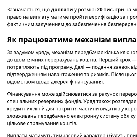
Зазначається, що
доплати
у розмірі
20 тис. грн
на м
право на виплату матиме пройти верифікацію за про
фактичним залученням до забезпечення безперервно
Як працюватиме механізм випла
За задумом уряду, механізм передбачає кілька ключови
до щомісячних перерахувань коштів. Перший крок — с
потрапляють під програму. Далі — подання заявок від
підтвердженням навантаження та ризиків. Після цьог
відомством щодо джерел фінансування.
Фінансування може здійснюватися за рахунок перероз
спеціальних резервних фондів. Уряд також розгляда
кредитних ліній для покриття частини видатків у коро
зловживань передбачено електронну систему обліку ви
цільове спрямування коштів.
Виплати матимуть тимчасовий характер і будуть прив