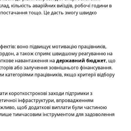
ад, кількість аварійних виїздів, робочі години в
 постачання тощо. Це дасть змогу швидко
фектів: воно підвищує мотивацію працівників,
а кордон, а також сприяє швидшому реагуванню на
одаткове навантаження на
державний бюджет
, що
кторів або залучення зовнішнього фінансування.
ми категоріями працівників, якщо критерії відбору
ати короткострокові заходи підтримки з
етичної інфраструктури, впровадженням
ажливо, щоб додаткові виплати були частиною
не лише тимчасовим інструментом для задоволення