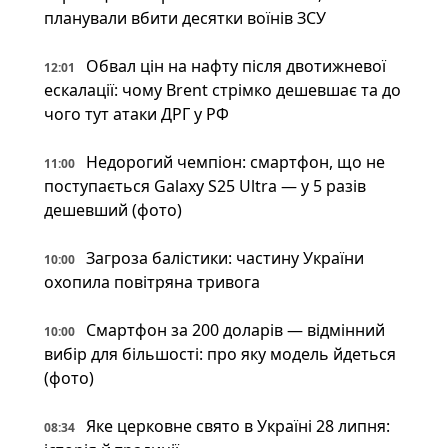
планували вбити десятки воїнів ЗСУ
Обвал цін на нафту після двотижневої
12:01
ескалації: чому Brent стрімко дешевшає та до
чого тут атаки ДРГ у РФ
Недорогий чемпіон: смартфон, що не
11:00
поступається Galaxy S25 Ultra — у 5 разів
дешевший (фото)
Загроза балістики: частину України
10:00
охопила повітряна тривога
Смартфон за 200 доларів — відмінний
10:00
вибір для більшості: про яку модель йдеться
(фото)
Яке церковне свято в Україні 28 липня:
08:34