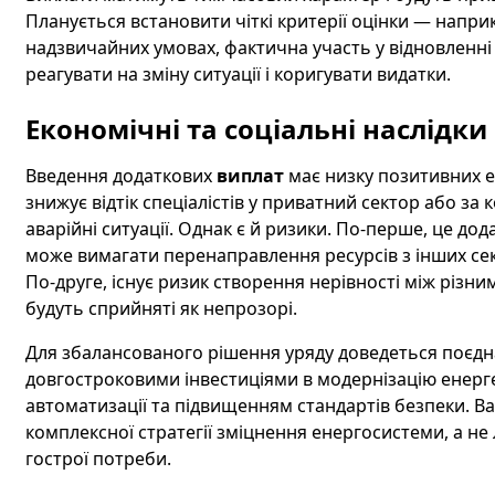
Планується встановити чіткі критерії оцінки — наприкл
надзвичайних умовах, фактична участь у відновленні
реагувати на зміну ситуації і коригувати видатки.
Економічні та соціальні наслідки
Введення додаткових
виплат
має низку позитивних е
знижує відтік спеціалістів у приватний сектор або з
аварійні ситуації. Однак є й ризики. По-перше, це д
може вимагати перенаправлення ресурсів з інших се
По-друге, існує ризик створення нерівності між різни
будуть сприйняті як непрозорі.
Для збалансованого рішення уряду доведеться поєдн
довгостроковими інвестиціями в модернізацію енерг
автоматизації та підвищенням стандартів безпеки. В
комплексної стратегії зміцнення енергосистеми, а 
гострої потреби.