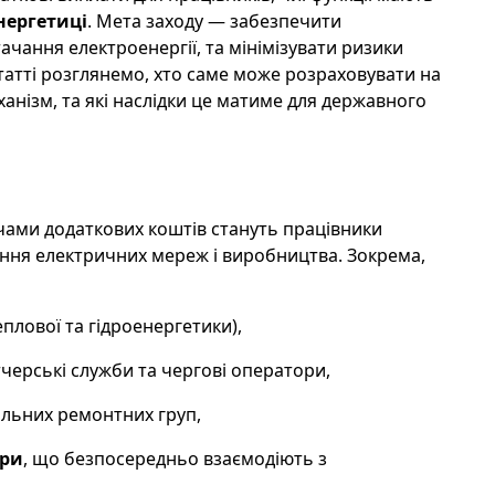
нергетиці
. Мета заходу — забезпечити
тачання електроенергії, та мінімізувати ризики
татті розглянемо, хто саме може розраховувати на
ханізм, та які наслідки це матиме для державного
ами додаткових коштів стануть працівники
ння електричних мереж і виробництва. Зокрема,
плової та гідроенергетики),
черські служби та чергові оператори,
ільних ремонтних груп,
ури
, що безпосередньо взаємодіють з