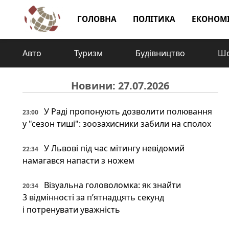
ГОЛОВНА
ПОЛІТИКА
ЕКОНОМ
Авто
Туризм
Будівництво
Шо
Новини: 27.07.2026
У Раді пропонують дозволити полювання
23:00
у "сезон тиші": зоозахисники забили на сполох
У Львові під час мітингу невідомий
22:34
намагався напасти з ножем
Візуальна головоломка: як знайти
20:34
3 відмінності за п’ятнадцять секунд
і потренувати уважність