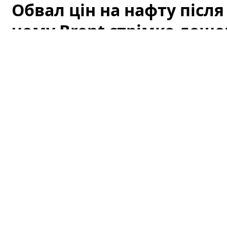
Обвал цін на нафту після
чому Brent стрімко деше
атаки ДРГ у РФ
Світові котирування нафти стрімко впали після того, 
подавши ринку перший сигнал про можливу деескалац
відразу вплинув на очікування трейдерів щодо ризик
постачань тимчасово знизилися, і це спричинило різ
пояснити лише цим фактором — на котирування вплив
індикатори та геополітика у регіоні, зокрема недавні 
Обвал Brent: що відбулося і чому
Після двотижневої ескалації напруга у ключових рай
кілька днів без нових ударів з боку США та Ірану спр