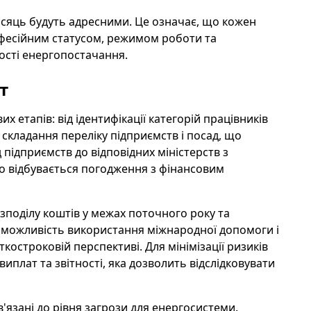
ісяць будуть адресними. Це означає, що кожен
фесійним статусом, режимом роботи та
сті енергопостачання.
т
х етапів: від ідентифікації категорій працівників
кладання переліку підприємств і посад, що
 підприємств до відповідних міністерств з
о відбувається погодження з фінансовим
поділу коштів у межах поточного року та
є можливість використання міжнародної допомоги і
ткостроковій перспективі. Для мінімізації ризиків
плат та звітності, яка дозволить відслідковувати
'язані до рівня загрози для енергосистеми.