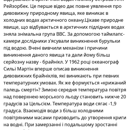
Рейзорбек. Це перше відео дає повне уявлення про
дивовижну природному явища, яке виникає в
холодних водах арктичного океану.Цікаве природне
явище, що відбувається в арктичних підлідних водах
зняла знімальна група BBC. За допомогою таймлапс-
камери дослідники з’ясували виникнення бурульки
під водою. Вчені вивчили механізм і причини
виникнення даного явища та дали йому більш
серйозну назву - брайнікл. У 1962 році океанограф
Сильї Мартін вперше описав виникнення
дивовижних брайніклів, які виникають при певних
температурних умовах. Як же формується «крижаний
палець смерті»? Зимою середня температура повітря
над поверхнею морського льоду становить нижче 20
градусів за Цельсієм. Температура води сягає -1,9
градуса. Взаємодія води з більш холодними
повітряними масами призводить до утворення криги
на водні. При замерзанні і подальшому зростанні