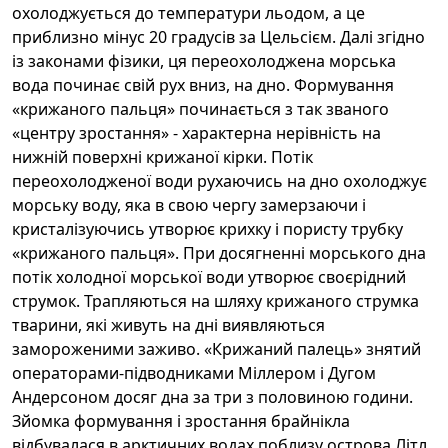
охолоджується до температури льодом, а це
приблизно мінус 20 градусів за Цельсієм. Далі згідно
із законами фізики, ця переохолоджена морська
вода починає свій рух вниз, на дно. Формування
«крижаного пальця» починається з так званого
«центру зростання» - характерна нерівність на
нижній поверхні крижаної кірки. Потік
переохолодженої води рухаючись на дно охолоджує
морську воду, яка в свою чергу замерзаючи і
кристалізуючись утворює крихку і пористу трубку
«крижаного пальця». При досягненні морського дна
потік холодної морської води утворює своєрідний
струмок. Трапляються на шляху крижаного струмка
тварини, які живуть на дні виявляються
замороженими заживо. «Крижаний палець» знятий
операторами-підводниками Міллером і Дугом
Андерсоном досяг дна за три з половиною години.
Зйомка формування і зростання брайнікла
відбувалася в арктичних водах поблизу острова Літл