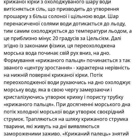
крижаної кірки з охолоджуваного шару води
витісняється сіль, що призводить до утворення
прошарку з більш солоної і щільною води. Шар
перенасиченої солями води дотикається до льоду,
тим самим охолоджується до температури льодом, а
це приблизно мінус 20 градусів за Цельсієм. Далі
згідно із законами фізики, ця переохолоджена
морська вода починає свій рух вниз, на дно.
Формування «крижаного пальця» починається з так
званого «центру зростання» - характерна нерівність
на нижній поверхні крижаної кірки. Потік
переохолодженої води рухаючись на дно охолоджує
морську воду, яка в свою чергу замерзаючи і
кристалізуючись утворює крихку і пористу трубку
«крижаного пальця». При досягненні морського дна
потік холодної морської води утворює своєрідний
струмок. Трапляються на шляху крижаного струмка
тварини, які живуть на дні виявляються
замороженими заживо. «Крижаний палець» знятий