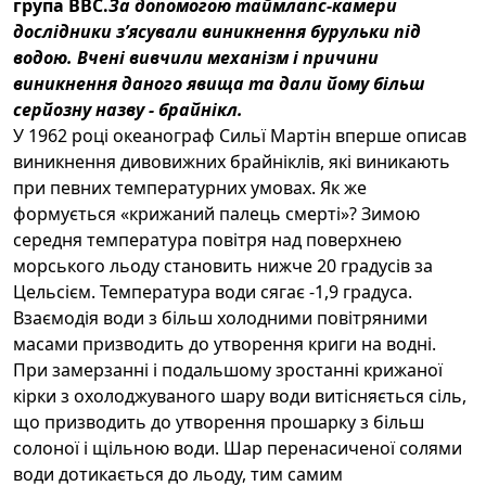
група BBC.
За допомогою таймлапс-камери
дослідники з’ясували виникнення бурульки під
водою. Вчені вивчили механізм і причини
виникнення даного явища та дали йому більш
серйозну назву - брайнікл.
У 1962 році океанограф Сильї Мартін вперше описав
виникнення дивовижних брайніклів, які виникають
при певних температурних умовах. Як же
формується «крижаний палець смерті»? Зимою
середня температура повітря над поверхнею
морського льоду становить нижче 20 градусів за
Цельсієм. Температура води сягає -1,9 градуса.
Взаємодія води з більш холодними повітряними
масами призводить до утворення криги на водні.
При замерзанні і подальшому зростанні крижаної
кірки з охолоджуваного шару води витісняється сіль,
що призводить до утворення прошарку з більш
солоної і щільною води. Шар перенасиченої солями
води дотикається до льоду, тим самим