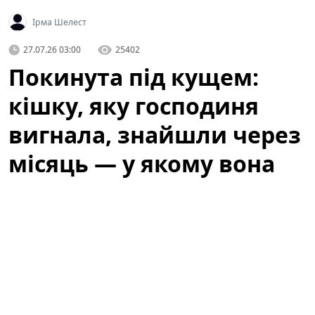
Ірма Шелест
27.07.26 03:00
25402
Покинута під кущем:
кішку, яку господиня
вигнала, знайшли через
місяць — у якому вона
стані
Історія, яка не залишила байдужими місцевих
жителів, почалася з випадкового виявлення тварини,
що сховалася під кущем біля одного з житлових