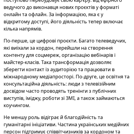
поступово перебудовує свою кар’єру: від ефірного
ведучого до виконавця нових проєктів у форматі
онлайн та офлайн. За інформацією, яка є у
відкритому доступі, його діяльність тепер включає
кілька напрямів.
По-перше, це цифрові проєкти. Багато телеведучих,
які виїхали за кордон, перейшли на створення
контенту для соцмереж, організацію вебінарів і
майстер-класів. Така трансформація дозволяє
зберегти контакт із аудиторією та працювати в
міжнародному медіапросторі. По-друге, це освітня та
консультаційна діяльність: люди з телевізійним
досвідом часто проводять тренінги з публічних
виступів, іміджу, роботи зі ЗМІ, а також займаються
коучингом.
Не меншу роль відіграє й благодійність та
гуманітарні ініціативи. Частина українських медійних
персон підтримує співвітчизників за кордоном та