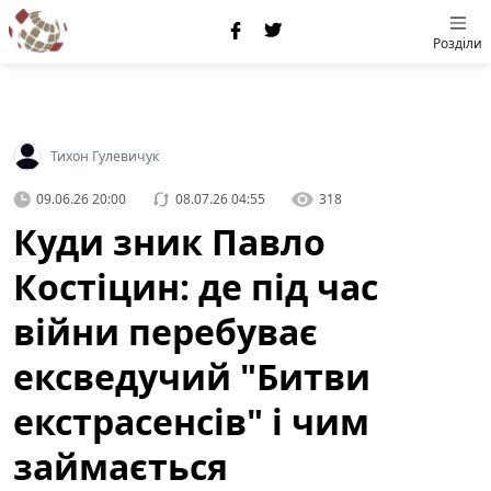
Розділи
Тихон Гулевичук
09.06.26 20:00
08.07.26 04:55
318
Куди зник Павло
Костіцин: де під час
війни перебуває
ексведучий "Битви
екстрасенсів" і чим
займається