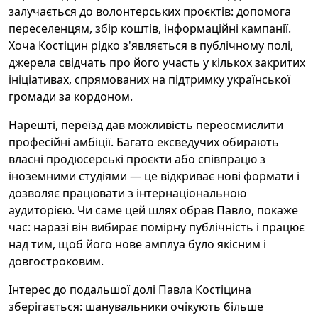
залучається до волонтерських проєктів: допомога
переселенцям, збір коштів, інформаційні кампанії.
Хоча Костіцин рідко з'являється в публічному полі,
джерела свідчать про його участь у кількох закритих
ініціативах, спрямованих на підтримку української
громади за кордоном.
Нарешті, переїзд дав можливість переосмислити
професійні амбіції. Багато ексведучих обирають
власні продюсерські проєкти або співпрацю з
іноземними студіями — це відкриває нові формати і
дозволяє працювати з інтернаціональною
аудиторією. Чи саме цей шлях обрав Павло, покаже
час: наразі він вибирає помірну публічність і працює
над тим, щоб його нове амплуа було якісним і
довгостроковим.
Інтерес до подальшої долі Павла Костіцина
зберігається: шанувальники очікують більше