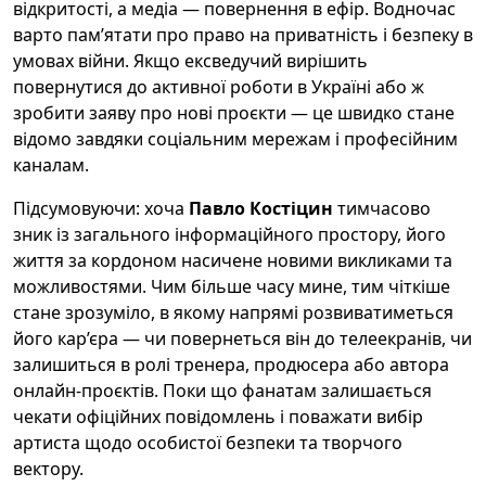
відкритості, а медіа — повернення в ефір. Водночас
варто пам’ятати про право на приватність і безпеку в
умовах війни. Якщо ексведучий вирішить
повернутися до активної роботи в Україні або ж
зробити заяву про нові проєкти — це швидко стане
відомо завдяки соціальним мережам і професійним
каналам.
Підсумовуючи: хоча
Павло Костіцин
тимчасово
зник із загального інформаційного простору, його
життя за кордоном насичене новими викликами та
можливостями. Чим більше часу мине, тим чіткіше
стане зрозуміло, в якому напрямі розвиватиметься
його кар’єра — чи повернеться він до телеекранів, чи
залишиться в ролі тренера, продюсера або автора
онлайн-проєктів. Поки що фанатам залишається
чекати офіційних повідомлень і поважати вибір
артиста щодо особистої безпеки та творчого
вектору.