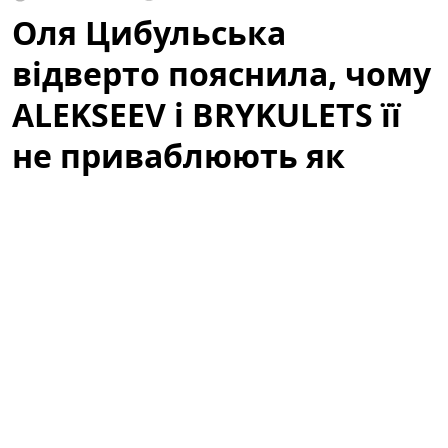
Оля Цибульська
відверто пояснила, чому
ALEKSEEV і BRYKULETS її
не приваблюють як
чоловіки
Артистка здивувала заявою про відомих співаків. У
неочікуваному інтерв'ю відома телеведуча і співачка
зізналася, чому двоє популярних виконавців —
ALEKSEEV
та
BRYKULETS
— не викликають у неї
романтичного інтересу. Слова Олі миттєво стали
приводом для обговорень у мережі: шанувальники і
критики почали аналізувати, чи це особистий вибір,