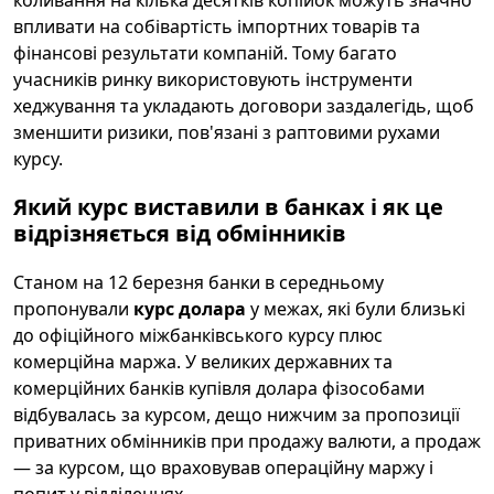
коливання на кілька десятків копійок можуть значно
впливати на собівартість імпортних товарів та
фінансові результати компаній. Тому багато
учасників ринку використовують інструменти
хеджування та укладають договори заздалегідь, щоб
зменшити ризики, пов'язані з раптовими рухами
курсу.
Який курс виставили в банках і як це
відрізняється від обмінників
Станом на 12 березня банки в середньому
пропонували
курс долара
у межах, які були близькі
до офіційного міжбанківського курсу плюс
комерційна маржа. У великих державних та
комерційних банків купівля долара фізособами
відбувалась за курсом, дещо нижчим за пропозиції
приватних обмінників при продажу валюти, а продаж
— за курсом, що враховував операційну маржу і