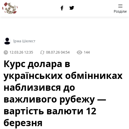
Розділи
Ірма Шелест
12.03.26 12:35
08.07.26 04:54
144
Курс долара в
українських обмінниках
наблизився до
важливого рубежу —
вартість валюти 12
березня