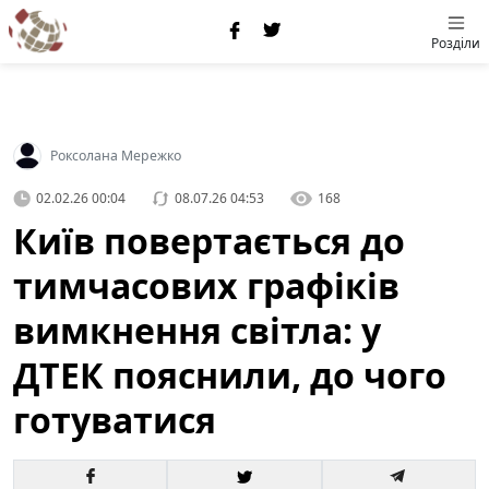
Розділи
Роксолана Мережко
02.02.26 00:04
08.07.26 04:53
168
Київ повертається до
тимчасових графіків
вимкнення світла: у
ДТЕК пояснили, до чого
готуватися