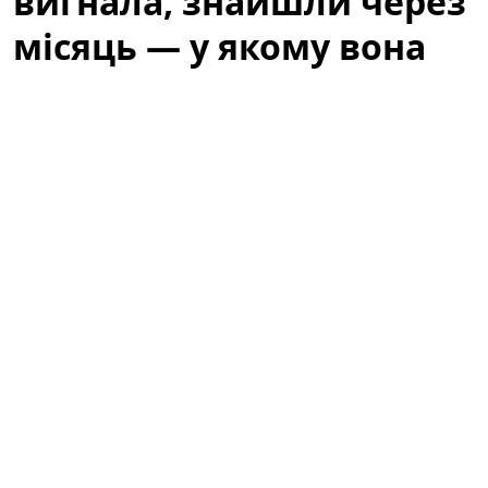
вигнала, знайшли через
місяць — у якому вона
стані
Історія, яка не залишила байдужими місцевих
жителів, почалася з випадкового виявлення тварини,
що сховалася під кущем біля одного з житлових
будинків. Люди, які проходили повз, спочатку
подумали, що це просто дика кішка, але уважніша
перевірка виявила сліди недоїдання та стресу. Через
місяць від моменту, коли її вигнали з дому, кішку
нарешті знайшли — і почалася довга дорога до
відновлення.
Покинута під кущем: кішку, яку
господиня вигнала, знайшли через