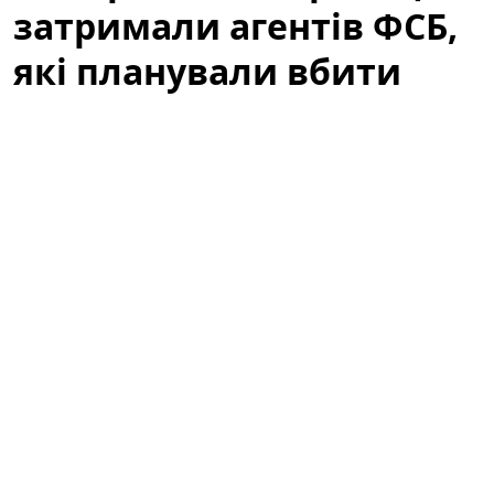
затримали агентів ФСБ,
які планували вбити
десятки воїнів ЗСУ
Нещодавнє затримання на Харківщині викрило
масштабну диверсійну операцію, яка могла
призвести до загибелі десятків людей. У центрі уваги
— група, яку правоохоронці пов’язують із
російськими спецслужбами. Розслідування набирає
обертів, а подробиці справи свідчать про те, що
ворог не відмовляється від методів, спрямованих на
створення паніки та масових жертв серед цивільних і
військових.
Пастка під виглядом "вечірки": на