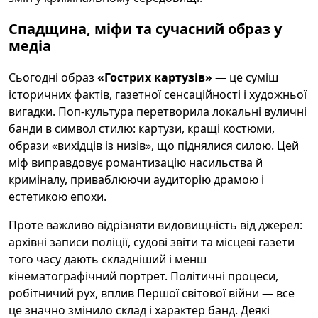
Спадщина, міфи та сучасний образ у
медіа
Сьогодні образ
«Гострих картузів»
— це суміш
історичних фактів, газетної сенсаційності і художньої
вигадки. Поп-культура перетворила локальні вуличні
банди в символ стилю: картузи, кращі костюми,
образи «вихідців із низів», що піднялися силою. Цей
міф виправдовує романтизацію насильства й
криміналу, приваблюючи аудиторію драмою і
естетикою епохи.
Проте важливо відрізняти видовищність від джерел:
архівні записи поліції, судові звіти та місцеві газети
того часу дають складніший і менш
кінематографічний портрет. Політичні процеси,
робітничий рух, вплив Першої світової війни — все
це значно змінило склад і характер банд. Деякі