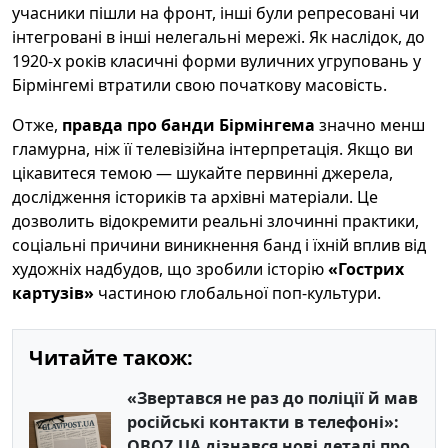
учасники пішли на фронт, інші були репресовані чи
інтегровані в інші нелегальні мережі. Як наслідок, до
1920-х років класичні форми вуличних угруповань у
Бірмінгемі втратили свою початкову масовість.
Отже,
правда про банди Бірмінгема
значно менш
гламурна, ніж її телевізійна інтерпретація. Якщо ви
цікавитеся темою — шукайте первинні джерела,
дослідження істориків та архівні матеріали. Це
дозволить відокремити реальні злочинні практики,
соціальні причини виникнення банд і їхній вплив від
художніх надбудов, що зробили історію
«Гострих
картузів»
частиною глобальної поп-культури.
Читайте також:
«Звертався не раз до поліції й мав
російські контакти в телефоні»:
OBOZ.UA дізнався нові деталі про