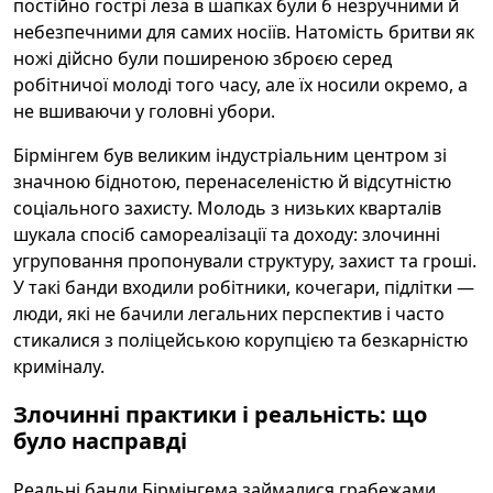
постійно гострі леза в шапках були б незручними й
небезпечними для самих носіїв. Натомість бритви як
ножі дійсно були поширеною зброєю серед
робітничої молоді того часу, але їх носили окремо, а
не вшиваючи у головні убори.
Бірмінгем був великим індустріальним центром зі
значною біднотою, перенаселеністю й відсутністю
соціального захисту. Молодь з низьких кварталів
шукала спосіб самореалізації та доходу: злочинні
угруповання пропонували структуру, захист та гроші.
У такі банди входили робітники, кочегари, підлітки —
люди, які не бачили легальних перспектив і часто
стикалися з поліцейською корупцією та безкарністю
криміналу.
Злочинні практики і реальність: що
було насправді
Реальні банди Бірмінгема займалися грабежами,