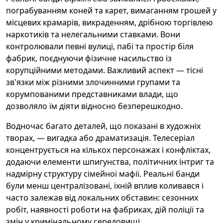
пограбуванням коней та карет, вимаганням грошей у
місцевих крамарів, викраденням, дрібною торгівлею
наркотиків та нелегальними ставками. Вони
контролювали певні вулиці, пабі та простір біля
фабрик, поєднуючи фізичне насильство із
корупційними методами. Важливий аспект — тісні
зв'язки між різними злочинними групами та
корумпованими представниками влади, що
дозволяло їм діяти відносно безперешкодно.
Водночас багато деталей, що показані в художніх
творах, — вигадка або драматизація. Телесеріал
концентрується на кількох персонажах і конфліктах,
додаючи елементи шпигунства, політичних інтриг та
надмірну структуру сімейної мафії. Реальні банди
були менш централізовані, їхній вплив коливався і
часто залежав від локальних обставин: сезонних
робіт, наявності роботи на фабриках, дій поліції та
змін у кримінальному середовищі.