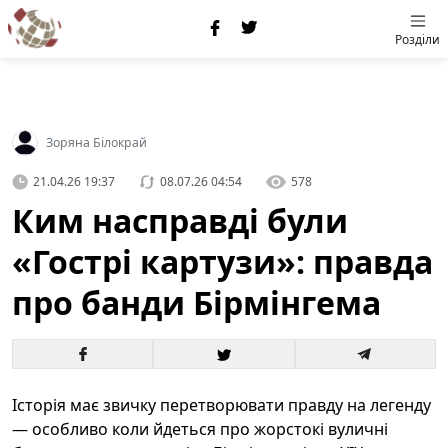
Розділи
Зоряна Білокрай
21.04.26 19:37
08.07.26 04:54
578
Ким насправді були
«Гострі картузи»: правда
про банди Бірмінгема
Історія має звичку перетворювати правду на легенду
— особливо коли йдеться про жорстокі вуличні