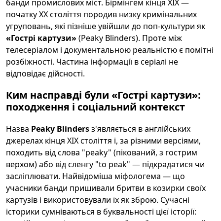
банди промислових міст. Бірмінгем кінця ХІХ —
початку ХХ століття породив низку кримінальних
угруповань, які пізніше увійшли до поп-культури як
«Гострі картузи»
(Peaky Blinders). Проте між
телесеріалом і документальною реальністю є помітні
розбіжності. Частина інформації в серіалі не
відповідає дійсності.
Ким насправді були «Гострі картузи»:
походження і соціальний контекст
Назва
Peaky Blinders
з'являється в англійських
джерелах кінця ХІХ століття і, за різними версіями,
походить від слова "peaky" (пікований, з гострим
верхом) або від сленгу "to peak" — підкрадатися чи
засліплювати. Найвідоміша міфологема — що
учасники банди пришивали бритви в козирки своїх
картузів і використовували їх як зброю. Сучасні
історики сумніваються в буквальності цієї історії: