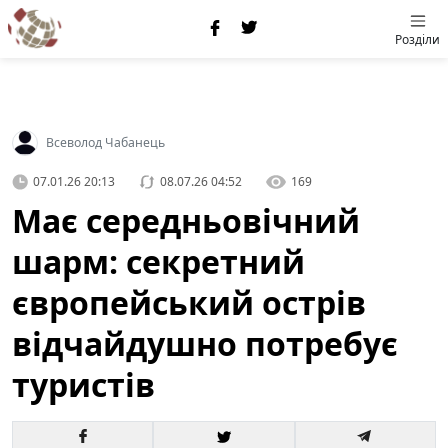
Розділи
Всеволод Чабанець
07.01.26 20:13
08.07.26 04:52
169
Має середньовічний
шарм: секретний
європейський острів
відчайдушно потребує
туристів