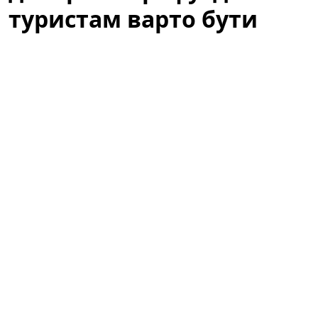
туристам варто бути
обережними
Літній відпочинок у Барселоні — це пляжі, сонце та
прогулянки узбережжям. Водночас туристів
попереджають: те, що здається звичним пляжним
виглядом, у місті може викликати неприємності.
Варто знати місцеві правила, щоб не зіпсувати собі
відпочинок через необережність або непорозуміння
з муніципальною поліцією.
За звичайний купальник — сотні
доларів штрафу: де туристам варто
бути обережними