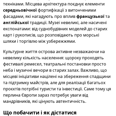
техніками. Місцева архітектура поєднує елементи
середньовічної
фортифікації з витонченими
фасадами, які нагадують про вплив
французької
та
англійської
традиції. Музеї невеликі, але насичені
експонатами: від суднобудівних моделей до старих
карт і рукописів, що розповідають про морські
шляхи і торгівлю між узбережжями.
Культурне життя острова активне незважаючи на
невелику кількість населення: щороку проходять
фестивалі ремесел, театральні постановки просто
неба і музичні вечори в старих залах. Важливо, що
місцеві ініціативи націлені на збереження спадщини
та підтримку майстрів, але для реалізації багатьох
проєктів потрібні туристи та інвестиції. Саме тому ця
перлина Європи зараз потребує уваги від
мандрівників, які цінують автентичність.
Що побачити і як дістатися