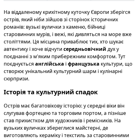
На віддаленому крихітному куточку Європи зберігся
острів, який ніби зійшов зі сторінок історичних
романів: вузькі вулички з каменю, бійниці
старовинних мурів, і вежі, які дивляться на море вже
століттями. Ця місцина приваблює тих, хто шукає
автентику і хоче відчути
середньовічний
дух у
поєднанні з м'яким прибережним комфортом. Тут
поєднується
англійська
і
французька
культури, що
створює унікальний культурний шарм і кулінарні
сюрпризи.
Історія та культурний спадок
Острів має багатовікову історію: у середні віки він
слугував фортецею та торговим портом, а пізніше
став прихистком для художників і ремісників. На
вузьких вуличках збереглися майстерні, де
виготовляють кераміку і текстиль за старовинними