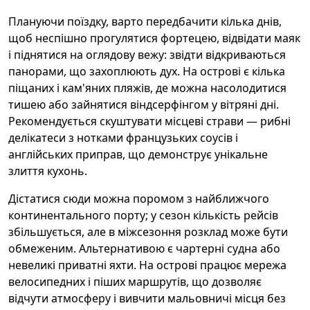
Плануючи поїздку, варто передбачити кілька днів,
щоб неспішно прогулятися фортецею, відвідати маяк
і піднятися на оглядову вежу: звідти відкриваються
панорами, що захоплюють дух. На острові є кілька
піщаних і кам'яних пляжів, де можна насолодитися
тишею або зайнятися віндсерфінгом у вітряні дні.
Рекомендується скуштувати місцеві страви — рибні
делікатеси з нотками французьких соусів і
англійських приправ, що демонструє унікальне
злиття кухонь.
Дістатися сюди можна поромом з найближчого
континентального порту; у сезон кількість рейсів
збільшується, але в міжсезоння розклад може бути
обмеженим. Альтернативою є чартерні судна або
невеликі приватні яхти. На острові працює мережа
велосипедних і піших маршрутів, що дозволяє
відчути атмосферу і вивчити мальовничі місця без