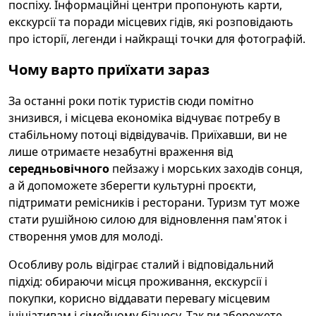
поспіху. Інформаційні центри пропонують карти,
екскурсії та поради місцевих гідів, які розповідають
про історії, легенди і найкращі точки для фотографій.
Чому варто приїхати зараз
За останні роки потік туристів сюди помітно
знизився, і місцева економіка відчуває потребу в
стабільному потоці відвідувачів. Приїхавши, ви не
лише отримаєте незабутні враження від
середньовічного
пейзажу і морських заходів сонця,
а й допоможете зберегти культурні проєкти,
підтримати ремісників і ресторани. Туризм тут може
стати рушійною силою для відновлення пам'яток і
створення умов для молоді.
Особливу роль відіграє сталий і відповідальний
підхід: обираючи місця проживання, екскурсії і
покупки, корисно віддавати перевагу місцевим
ініціативам і сімейному бізнесу. Так ви збережете