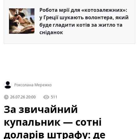
Робота мрії для «котозалежних»:
у Греції шукають волонтера, який
буде гладити котів за житло та
сніданок
Роксолана Мережко
26.07.26 20:00
511
За звичайний
купальник — сотні
доларів штрафу: де