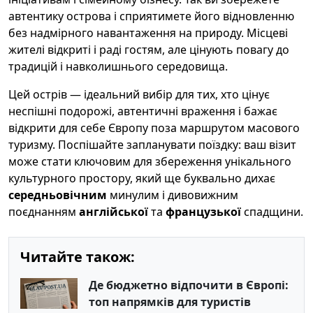
автентику острова і сприятимете його відновленню
без надмірного навантаження на природу. Місцеві
жителі відкриті і раді гостям, але цінують повагу до
традицій і навколишнього середовища.
Цей острів — ідеальний вибір для тих, хто цінує
неспішні подорожі, автентичні враження і бажає
відкрити для себе Європу поза маршрутом масового
туризму. Поспішайте запланувати поїздку: ваш візит
може стати ключовим для збереження унікального
культурного простору, який ще буквально дихає
середньовічним
минулим і дивовижним
поєднанням
англійської
та
французької
спадщини.
Читайте також:
Де бюджетно відпочити в Європі:
топ напрямків для туристів