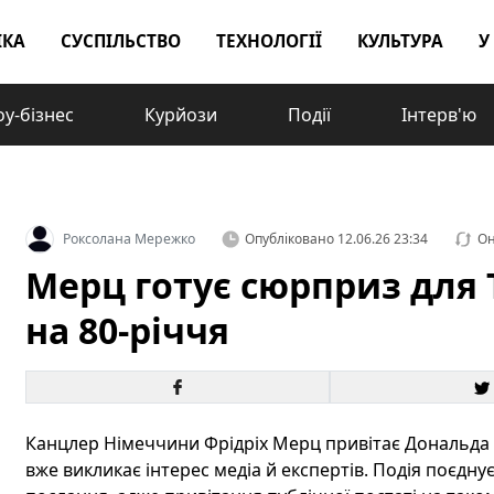
ІКА
СУСПІЛЬСТВО
ТЕХНОЛОГІЇ
КУЛЬТУРА
У
у-бізнес
Курйози
Події
Інтерв'ю
Роксолана Мережко
Опубліковано
12.06.26 23:34
Он
Мерц готує сюрприз для 
на 80-річчя
Канцлер Німеччини Фрідріх Мерц привітає Дональда Т
вже викликає інтерес медіа й експертів. Подія поєдну