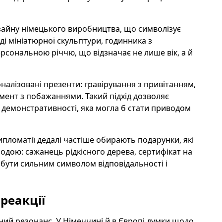
зайну німецького виробництва, що символізує
ді мініатюрної скульптури, годинника з
ерсональною річчю, що відзначає не лише вік, а й
алізовані презенти: гравірування з привітанням,
мент з побажаннями. Такий підхід дозволяє
 демонстративності, яка могла б стати приводом
ипломатії дедалі частіше обирають подарунки, які
одою: сажанець рідкісного дерева, сертифікат на
е бути сильним символом відповідальності і
реакції
ий резонанс. У Німеччині й в Європі думки щодо