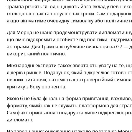
Трампа різняться: одні цінують його вклад у певні ек
ізоляціоністські та популістські кроки. Сам подаруно
якщо він матиме очевидну символіку або політичне 
Для Мерца це шанс продемонструвати дипломатичну м
що вміє відокремити особисте від політики і підтри
акторами. Для Трампа ж публічне визнання на G7 — д
використаний політично.
Міжнародні експерти також звертають увагу на те, що
лідерів і ринків. Подарунок, який підкреслює готовні
певних питаннях, натомість контроверсійний символ
критику з боку опонентів.
Якою б не була фінальна форма привітання, важливо,
формату, який інакше служить платформою для страте
Сам факт привітання і подарунка лише підкреслює рол
дипломатії.
На завершення: очікування навколо подарунка Мерца 