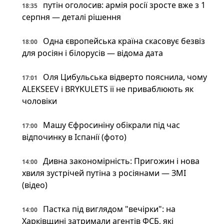
путін оголосив: армія росії зросте вже з 1
18:35
серпня — деталі рішення
Одна європейська країна скасовує безвіз
18:00
для росіян і білорусів — відома дата
Оля Цибульська відверто пояснила, чому
17:01
ALEKSEEV і BRYKULETS її не приваблюють як
чоловіки
Машу Єфросиніну обікрали під час
17:00
відпочинку в Іспанії (фото)
Дивна закономірність: Пригожин і нова
14:00
хвиля зустрічей путіна з росіянами — ЗМІ
(відео)
Пастка під виглядом "вечірки": на
14:00
Харківщині затримали агентів ФСБ, які