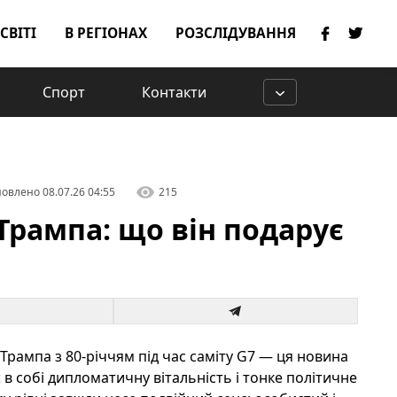
 СВІТІ
В РЕГІОНАХ
РОЗСЛІДУВАННЯ
Спорт
Контакти
овлено
08.07.26 04:55
215
Трампа: що він подарує
рампа з 80‑річчям під час саміту G7 — ця новина
є в собі дипломатичну вітальність і тонке політичне