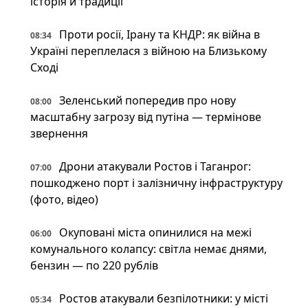
історія й традиції
Проти росії, Ірану та КНДР: як війна в
08:34
Україні переплелася з війною на Близькому
Сході
Зеленський попередив про нову
08:00
масштабну загрозу від путіна — термінове
звернення
Дрони атакували Ростов і Таганрог:
07:00
пошкоджено порт і залізничну інфраструктуру
(фото, відео)
Окуповані міста опинилися на межі
06:00
комунального колапсу: світла немає днями,
бензин — по 220 рублів
Ростов атакували безпілотники: у місті
05:34