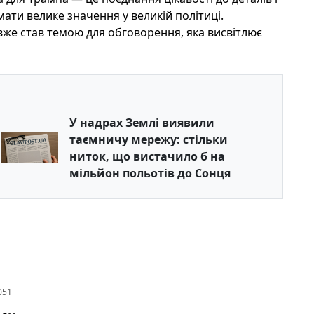
ати велике значення у великій політиці.
вже став темою для обговорення, яка висвітлює
У надрах Землі виявили
таємничу мережу: стільки
ниток, що вистачило б на
мільйон польотів до Сонця
051