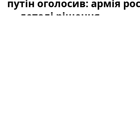
путін оголосив: армія рос
— деталі рішення
Офіційне оголошення кремля про збільшення чисельн
припущень як усередині росії, так і за її межами. За 
чинності з 1 серпня, і вже згадується низка організац
цього плану.
Це вже третє рішення про розширення 
розібратися в деталях: кого саме стосуватиметься збіл
можливі наслідки для регіону й для світової безпеки.
путін оголосив: армія росії зросте
рішення
За офіційними повідомленнями, рішення передбачає к
збільшення призову до строкової служби в окремих к
підрозділів і резервів. У позиції кремля наголошуєт