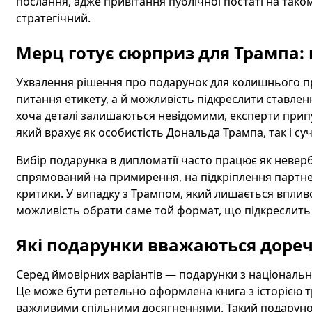
послання, адже привітання публічної постаті на таком
стратегічний.
Мерц готує сюрприз для Трампа: 
Ухвалення рішення про подарунок для колишнього п
питання етикету, а й можливість підкреслити ставлен
хоча деталі залишаються невідомими, експерти прип
який врахує як особистість Дональда Трампа, так і су
Вибір подарунка в дипломатії часто працює як неве
спрямований на примирення, на підкріплення партне
критики. У випадку з Трампом, який лишається вплив
можливість обрати саме той формат, що підкреслить г
Які подарунки вважаються дореч
Серед ймовірних варіантів — подарунки з національн
Це може бути ретельно оформлена книга з історією т
важливими спільними досягненнями. Такий подарунок