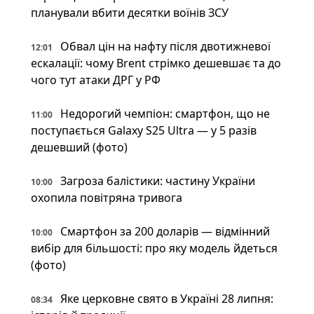
планували вбити десятки воїнів ЗСУ
Обвал цін на нафту після двотижневої
12:01
ескалації: чому Brent стрімко дешевшає та до
чого тут атаки ДРГ у РФ
Недорогий чемпіон: смартфон, що не
11:00
поступається Galaxy S25 Ultra — у 5 разів
дешевший (фото)
Загроза балістики: частину України
10:00
охопила повітряна тривога
Смартфон за 200 доларів — відмінний
10:00
вибір для більшості: про яку модель йдеться
(фото)
Яке церковне свято в Україні 28 липня:
08:34