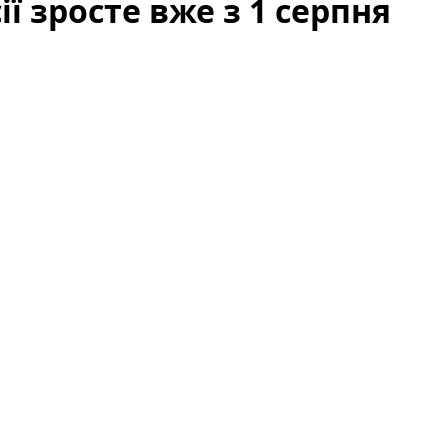
ії зросте вже з 1 серпня
ості збройних сил викликало хвилю запитань і
словами президента, відповідні кроки набудуть
ійних, кадрових та фінансових рішень для реалізації
армії росії від початку року.
Зараз важливо
ьшення, які правові механізми задіяні та які
 вже з 1 серпня — деталі
омплекс заходів: розширення контрактної армії,
атегоріях, а також поступове створення нових
ься на необхідності «підвищення обороноздатності»