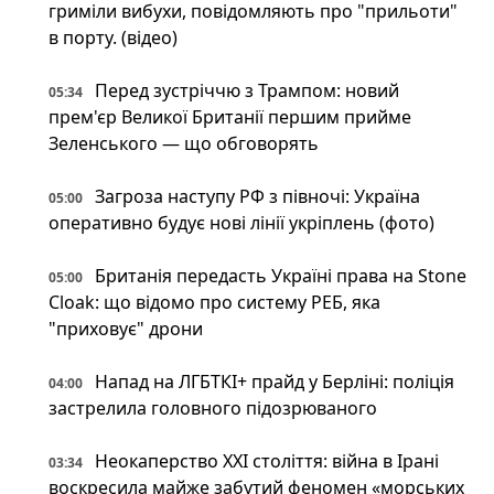
гриміли вибухи, повідомляють про "прильоти"
в порту. (відео)
Перед зустріччю з Трампом: новий
05:34
прем'єр Великої Британії першим прийме
Зеленського — що обговорять
Загроза наступу РФ з півночі: Україна
05:00
оперативно будує нові лінії укріплень (фото)
Британія передасть Україні права на Stone
05:00
Cloak: що відомо про систему РЕБ, яка
"приховує" дрони
Напад на ЛГБТКІ+ прайд у Берліні: поліція
04:00
застрелила головного підозрюваного
Неокаперство XXI століття: війна в Ірані
03:34
воскресила майже забутий феномен «морських