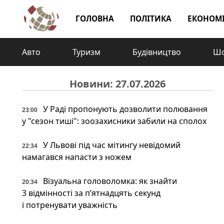
ГОЛОВНА
ПОЛІТИКА
ЕКОНОМ
Авто
Туризм
Будівництво
Шо
Новини: 27.07.2026
У Раді пропонують дозволити полювання
23:00
у "сезон тиші": зоозахисники забили на сполох
У Львові під час мітингу невідомий
22:34
намагався напасти з ножем
Візуальна головоломка: як знайти
20:34
3 відмінності за п’ятнадцять секунд
і потренувати уважність