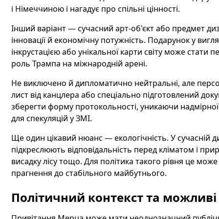
і Німеччиною і нагадує про спільні цінності.
Інший варіант — сучасний арт‑об'єкт або предмет ди
інновації й економічну потужність. Подарунок у вигля
інкрустацією або унікальної карти світу може стати п
роль Трампа на міжнародній арені.
Не виключено й дипломатично нейтральні, але персон
лист від канцлера або спеціально підготовлений доку
зберегти форму протокольності, уникаючи надмірної
для спекуляцій у ЗМІ.
Ще один цікавий нюанс — екологічність. У сучасній д
підкреслюють відповідальність перед кліматом і прир
висадку лісу тощо. Для політика такого рівня це мож
прагнення до стабільного майбутнього.
Політичний контекст та можливі 
Привітання Мерца може мати неоднозначний публічн