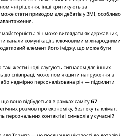
ономічні рішення, інші критикують за
к може стати приводом для дебатів у ЗМІ, особливо
навантаження.
айстерність: він може виглядати як державник,
мати канали комунікації з ключовими міжнародними
одатковий елемент його іміджу, що може бути
 такі жести іноді слугують сигналом для інших
сть до співпраці, може пом'якшити напруження в
 або надмірно персоналізована річ — підсилити
 що воно відбудеться в рамках саміту
G7
—
гічних розмов про економіку, безпеку та клімат.
ь персональних контактів і символів у сучасній
для Трампа — це поєднання цікавості до деталів і