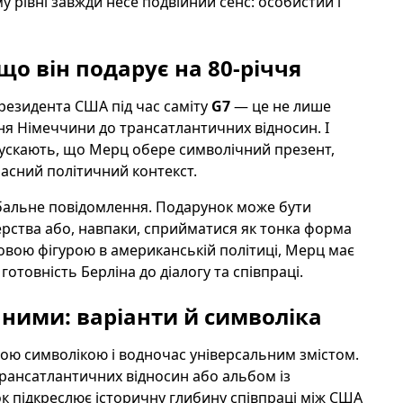
у рівні завжди несе подвійний сенс: особистий і
що він подарує на 80-річчя
резидента США під час саміту
G7
— це не лише
ня Німеччини до трансатлантичних відносин. І
ускають, що Мерц обере символічний презент,
часний політичний контекст.
рбальне повідомлення. Подарунок може бути
рства або, навпаки, сприйматися як тонка форма
овою фігурою в американській політиці, Мерц має
отовність Берліна до діалогу та співпраці.
ними: варіанти й символіка
ою символікою і водночас універсальним змістом.
рансатлантичних відносин або альбом із
 підкреслює історичну глибину співпраці між США