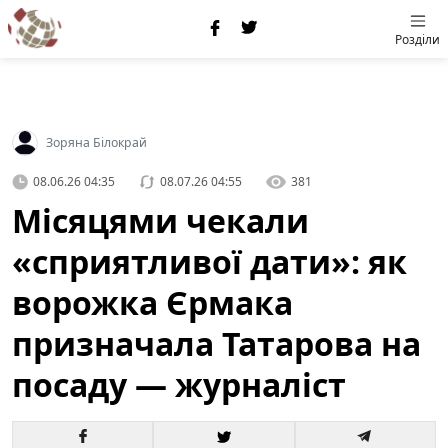
Розділи
Зоряна Білокрай
08.06.26 04:35
08.07.26 04:55
381
Місяцями чекали
«сприятливої дати»: як
ворожка Єрмака
призначала Татарова на
посаду — журналіст