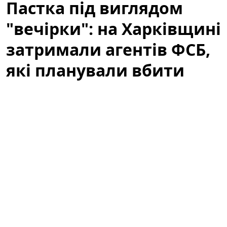
Пастка під виглядом
"вечірки": на Харківщині
затримали агентів ФСБ,
які планували вбити
десятки воїнів ЗСУ
Нещодавнє затримання на Харківщині викрило
масштабну диверсійну операцію, яка могла
призвести до загибелі десятків людей. У центрі уваги
— група, яку правоохоронці пов’язують із
російськими спецслужбами. Розслідування набирає
обертів, а подробиці справи свідчать про те, що
ворог не відмовляється від методів, спрямованих на