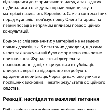
відкладалися до «сприятливого часу», а такі «дати»
підбиралися з огляду на поради людини, яку в
матеріалі називають Веронікою. Саме в контексті цих
порад журналіст пов'язує появу Олега Татарова на
певній посаді з непрямим впливом позаофіційних
консультацій.
Водночас слід зазначити: у матеріалі не наведено
прямих доказів, які б остаточно доводили, що саме
через такі консультації було оформлено конкретне
призначення. Журналістські джерела та
правоохоронні дані, які цитуються в публікації,
описують версії та підозри, що потребують
юридичної верифікації. Через це важливо уникати
поспішних висновків і чекати результатів офіційного
слідства.
Реакції, наслідки та важливі питання
Публікація такого змісту закономірно викликала