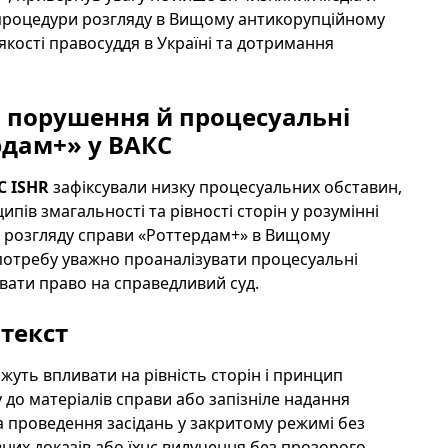
г процедури розгляду в Вищому антикорупційному
якості правосуддя в Україні та дотримання
и порушення й процесуальні
рдам+» у ВАКС
C ISHR
зафіксували низку процесуальних обставин,
ів змагальності та рівності сторін у розумінні
ас розгляду справи «Роттердам+» в Вищому
 потребу уважно проаналізувати процесуальні
увати право на справедливий суд.
нтекст
жуть впливати на рівність сторін і принцип
до матеріалів справи або запізніле надання
ка проведення засідань у закритому режимі без
их доказів або їхнє вилучення без прозорого