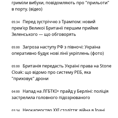
гриміли вибухи, повідомляють про "прильоти"
в порту. (відео)
Перед зустріччю з Трампом: новий
05:34
прем'єр Великої Британії першим прийме
Зеленського — що обговорять
Загроза наступу РФ з півночі: Україна
05:00
оперативно будує нові лінії укріплень (фото)
Британія передасть Україні права на Stone
05:00
Cloak: що відомо про систему РЕБ, яка
"приховує" дрони
Напад на ЛГБТКІ+ прайд у Берліні: поліція
04:00
застрелила головного підозрюваного
Неокаперство XXI століття: війна в Ірані
03:34
воскресила майже забутий феномен «морських