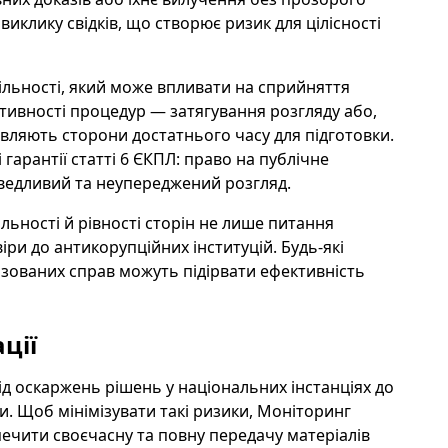
виклику свідків, що створює ризик для цілісності
ільності, який може впливати на сприйняття
тивності процедур — затягування розгляду або,
вляють сторони достатнього часу для підготовки.
гарантії статті 6 ЄКПЛ: право на публічне
аведливий та неупереджений розгляд.
ьності й рівності сторін не лише питання
іри до антикорупційних інституцій. Будь-які
изованих справ можуть підірвати ефективність
ції
ід оскаржень рішень у національних інстанціях до
и. Щоб мінімізувати такі ризики, Моніторинг
печити своєчасну та повну передачу матеріалів