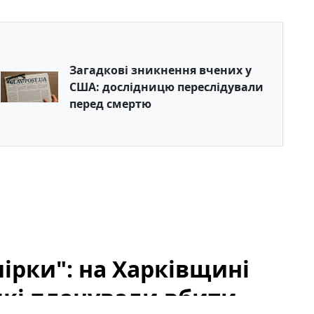
Загадкові зникнення вчених у
США: дослідницю переслідували
перед смертю
чірки": на Харківщині
які планували вбити