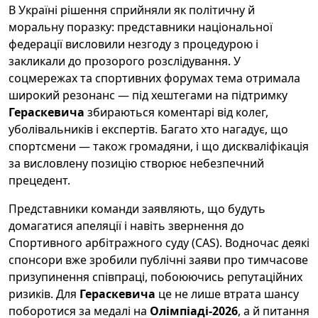
В Україні рішення сприйняли як політичну й
моральну поразку: представники національної
федерації висловили незгоду з процедурою і
закликали до прозорого розслідування. У
соцмережах та спортивних форумах тема отримала
широкий резонанс — під хештегами на підтримку
Гераскевича
збираються коментарі від колег,
уболівальників і експертів. Багато хто нагадує, що
спортсмени — також громадяни, і що дискваліфікація
за висловлену позицію створює небезпечний
прецедент.
Представники команди заявляють, що будуть
домагатися апеляції і навіть звернення до
Спортивного арбітражного суду (CAS). Водночас деякі
спонсори вже зробили публічні заяви про тимчасове
призупинення співпраці, побоюючись репутаційних
ризиків. Для
Гераскевича
це не лише втрата шансу
поборотися за медалі на
Олімпіаді-2026
, а й питання