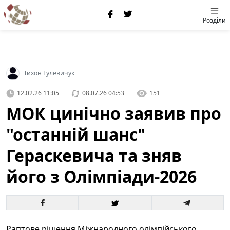
Розділи
Тихон Гулевичук
12.02.26 11:05
08.07.26 04:53
151
МОК цинічно заявив про
"останній шанс"
Гераскевича та зняв
його з Олімпіади-2026
Раптове рішення Міжнародного олімпійського