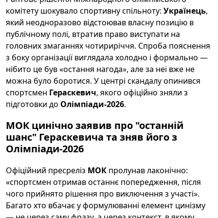
комітету шокувало спортивну спільноту:
Українець
,
який неодноразово відстоював власну позицію в
публічному полі, втратив право виступати на
головних змаганнях чотириріччя. Спроба пояснення
з боку організації виглядала холодно і формально —
нібито це був «остання нагода», але за неї вже не
можна було боротися. У центрі скандалу опинився
спортсмен
Гераскевич
, якого офіційно зняли з
підготовки до
Олімпіади-2026
.
МОК цинічно заявив про "останній
шанс" Гераскевича та зняв його з
Олімпіади-2026
Офіційний пресреліз
МОК
пролунaв лаконічно:
«спортсмен отримав останнє попередження, після
чого прийнято рішення про виключення з участі».
Багато хто вбачає у формулюванні елемент цинізму
— не через саму фразу, а через контекст, в якому