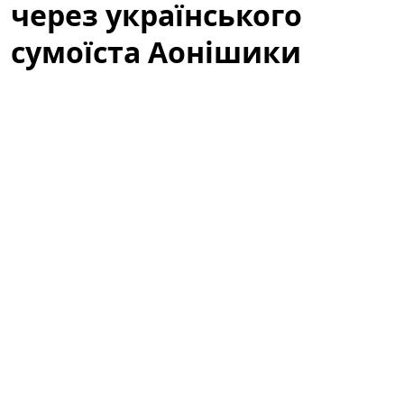
через українського
сумоїста Аонішики
У соціальних мережах активно обговорюють
українського сумоїста Данііла Явгусишина, більш
відомого як
Аонішики Арата
. Зокрема, користувачі
мережі обурені тим, що він не висловлює свою
публічну позицію щодо війни, і дискусія навколо
спортсмена перетворилася на широку хвилю
коментарів, припущень та критики.
«Не говорить про війну»: що стало
приводом для обурення
Після кількох помітних виступів на міжнародних
турнірах увагу до
Аонішики Арата
зросла. Частина