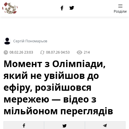
Розділи
Сергій Пономарьов
08.02.26 23:03
08.07.26 04:53
214
Момент з Олімпіади,
який не увійшов до
ефіру, розійшовся
мережею — відео з
мільйоном переглядів