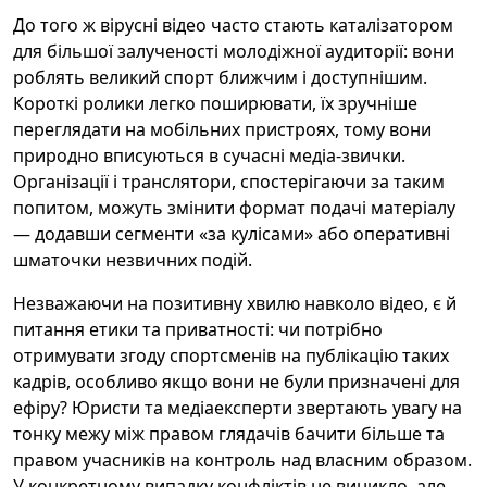
До того ж вірусні відео часто стають каталізатором
для більшої залученості молодіжної аудиторії: вони
роблять великий спорт ближчим і доступнішим.
Короткі ролики легко поширювати, їх зручніше
переглядати на мобільних пристроях, тому вони
природно вписуються в сучасні медіа-звички.
Організації і транслятори, спостерігаючи за таким
попитом, можуть змінити формат подачі матеріалу
— додавши сегменти «за кулісами» або оперативні
шматочки незвичних подій.
Незважаючи на позитивну хвилю навколо відео, є й
питання етики та приватності: чи потрібно
отримувати згоду спортсменів на публікацію таких
кадрів, особливо якщо вони не були призначені для
ефіру? Юристи та медіаексперти звертають увагу на
тонку межу між правом глядачів бачити більше та
правом учасників на контроль над власним образом.
У конкретному випадку конфліктів не виникло, але