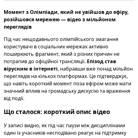
Момент з Олімпіади, який не увійшов до ефіру,
розійшовся мережею — відео з мільйоном
переглядів
Під час нещодавнього олімпійського змагання
користувачі в соціальних мережах активно
поширюють фрагмент, який з різних причин не
потрапив до офіційної трансляції.
Епізод став
вірусним в інтернеті
, набравши вже понад мільйон
переглядів на кількох платформах. Це підтверджує,
що навіть короткий момент поза ефіром може мати
значний вплив на громадську дискусію та враження
від події.
Що сталося: короткий опис відео
У записі видно, як під час паузи між дисциплінами
один із учасників несподівано реагує на підтримку