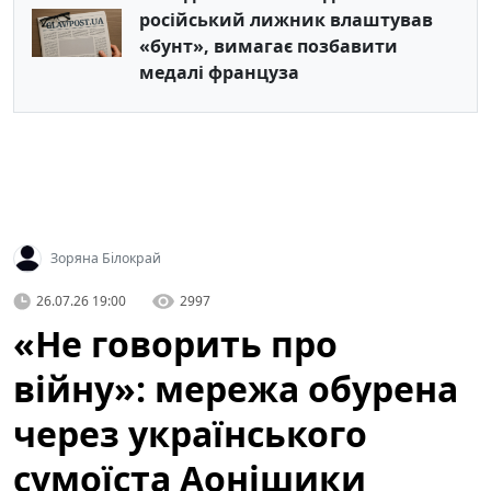
російський лижник влаштував
«бунт», вимагає позбавити
медалі француза
Зоряна Білокрай
26.07.26 19:00
2997
«Не говорить про
війну»: мережа обурена
через українського
сумоїста Аонішики