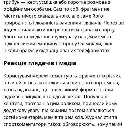
трибун — жест, усмішка або коротка розмова з
офіційними особами. Сам по собі фрагмент не
містить нічого скандального, але саме його
природність і людяність зачепили глядачів. Через це
відео
почали активно репостити: фанати спорту,
блогери та медіа звернули увагу на цей момент,
підкресливши емоційну сторону Олімпіади, якої
інколи бракує у відпрацьованих телеформатах.
Реакція глядачів і медіа
Користувачі мережі коментують фрагмент із різних
позицій: хтось захоплюється щирістю спортсмена,
хтось відзначає, що телевізійний формат інколи
відсікає найцікавіші людські деталі. Популярні
хештеги, пов'язані з цим роликом, принесли йому
додаткову увагу: під кожним постом з'являються
сотні коментарів, мемів та реміксів. Журналісти та
спорткоментатори також обговорюють, чому такий