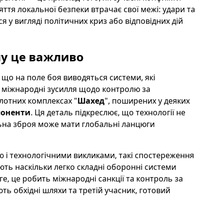
ття локальної безпеки втрачає свої межі: удари та
я у вигляді політичних криз або відповідних дій
му це важливо
, що на поле боя виводяться системи, які
є міжнародні зусилля щодо контролю за
лотних комплексах "
Шахед
", поширених у деяких
поненти
. Ця деталь підкреслює, що технології не
льна зброя може мати глобальні ланцюги
ією і технологічними викликами, такі спостереження
ють наскільки легко складні оборонні системи
е, це робить міжнародні санкції та контроль за
ь обхідні шляхи та третій учасник, готовий