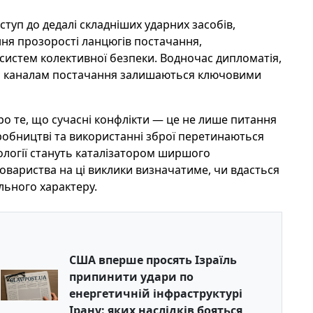
ступ до дедалі складніших ударних засобів,
ня прозорості ланцюгів постачання,
 систем колективної безпеки. Водночас дипломатія,
ним каналам постачання залишаються ключовими
о те, що сучасні конфлікти — це не лише питання
иробництві та використанні зброї перетинаються
нології стануть каталізатором ширшого
овариства на ці виклики визначатиме, чи вдасться
ального характеру.
США вперше просять Ізраїль
припинити удари по
енергетичній інфраструктурі
Ірану: яких наслідків бояться