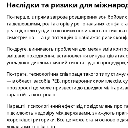
Наслідки та ризики для міжнаро
По-перше, є пряма загроза розширення зон бойових 
та дешевшими, ролі акторів у регіональних конфлікт
реакції, коли сусіди і союзники починають посилюват
симетрично — а це потенційно наближає ризик конфро
По-друге, виникають проблеми для механізмів контр
змішане походження, встановлення винуватців атак с
ускладнює дипломатичний тиск та судові процедури, я
По-третє, технологічна співпраця такого типу стимул
— в області засобів РЕБ, протидронних комплексів, 
прозорості це може призвести до швидкої мілітаризац
гарантій та контролю.
Нарешті, психологічний ефект від повідомлень про т
підсилюють недовіру між державами, знижують прагн
жорсткішої риторики. Все це може стати основою для 
локальних конфліктів.