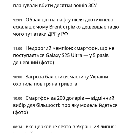
планували вбити десятки воїнів ЗСУ
Обвал цін на нафту після двотижневої
12:01
ескалації: чому Brent стрімко дешевшає та до
чого тут атаки ДРГ у РФ
Недорогий чемпіон: смартфон, що не
11:00
поступається Galaxy S25 Ultra — у 5 разів
дешевший (фото)
Загроза балістики: частину України
10:00
охопила повітряна тривога
Смартфон за 200 доларів — відмінний
10:00
вибір для більшості: про яку модель йдеться
(фото)
Яке церковне свято в Україні 28 липня:
08:34