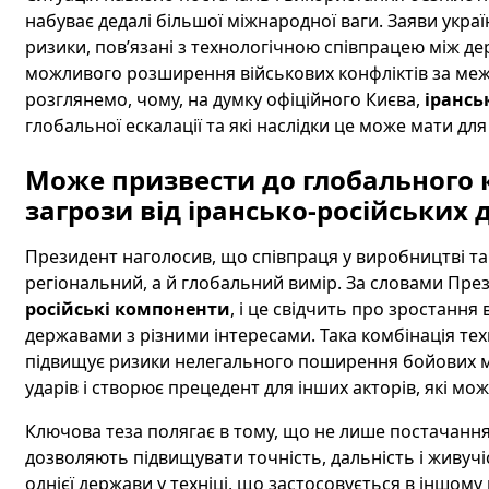
набуває дедалі більшої міжнародної ваги. Заяви укра
ризики, пов’язані з технологічною співпрацею між д
можливого розширення військових конфліктів за межі 
розглянемо, чому, на думку офіційного Києва,
ірансь
глобальної ескалації та які наслідки це може мати дл
Може призвести до глобального 
загрози від ірансько-російських 
Президент наголосив, що співпраця у виробництві та
регіональний, а й глобальний вимір. За словами През
російські компоненти
, і це свідчить про зростанн
державами з різними інтересами. Така комбінація тех
підвищує ризики нелегального поширення бойових 
ударів і створює прецедент для інших акторів, які м
Ключова теза полягає в тому, що не лише постачання з
дозволяють підвищувати точність, дальність і живучі
однієї держави у техніці, що застосовується в іншому 