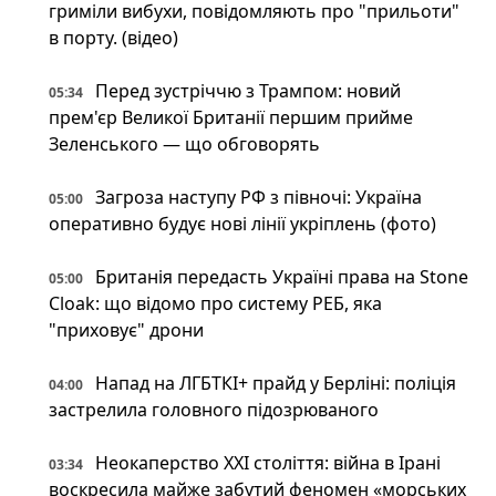
гриміли вибухи, повідомляють про "прильоти"
в порту. (відео)
Перед зустріччю з Трампом: новий
05:34
прем'єр Великої Британії першим прийме
Зеленського — що обговорять
Загроза наступу РФ з півночі: Україна
05:00
оперативно будує нові лінії укріплень (фото)
Британія передасть Україні права на Stone
05:00
Cloak: що відомо про систему РЕБ, яка
"приховує" дрони
Напад на ЛГБТКІ+ прайд у Берліні: поліція
04:00
застрелила головного підозрюваного
Неокаперство XXI століття: війна в Ірані
03:34
воскресила майже забутий феномен «морських