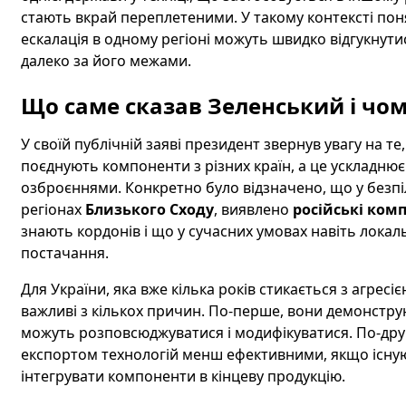
стають вкрай переплетеними. У такому контексті поня
ескалація в одному регіоні можуть швидко відгукнутис
далеко за його межами.
Що саме сказав Зеленський і чо
У своїй публічній заяві президент звернув увагу на те
поєднують компоненти з різних країн, а це ускладню
озброєннями. Конкретно було відзначено, що у безпі
регіонах
Близького Сходу
, виявлено
російські ком
знають кордонів і що у сучасних умовах навіть лока
постачання.
Для України, яка вже кілька років стикається з агрес
важливі з кількох причин. По-перше, вони демонстру
можуть розповсюджуватися і модифікуватися. По‑друг
експортом технологій менш ефективними, якщо існуют
інтегрувати компоненти в кінцеву продукцію.