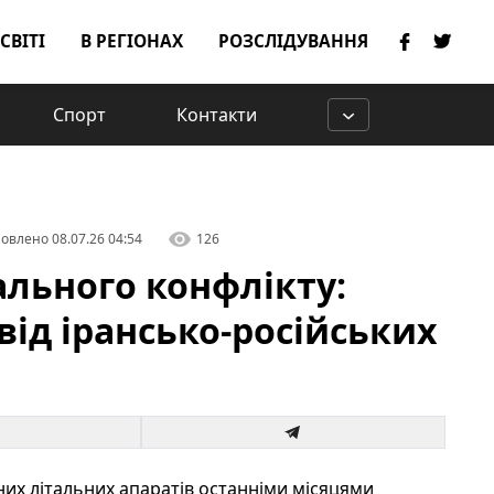
 СВІТІ
В РЕГІОНАХ
РОЗСЛІДУВАННЯ
Спорт
Контакти
овлено
08.07.26 04:54
126
льного конфлікту:
від ірансько-російських
них літальних апаратів останніми місяцями