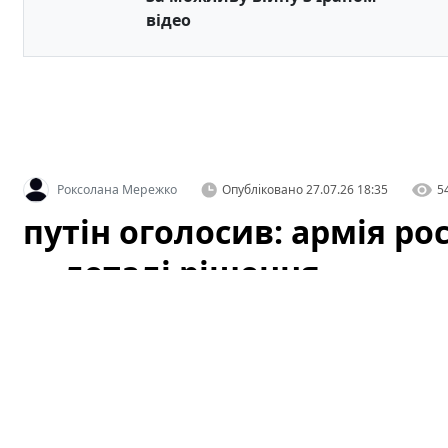
відео
Роксолана Мережко
Опубліковано
27.07.26 18:35
5
путін оголосив: армія рос
— деталі рішення
Офіційне оголошення кремля про збільшення чисельн
припущень як усередині росії, так і за її межами. За 
чинності з 1 серпня, і вже згадується низка організац
цього плану.
Це вже третє рішення про розширення 