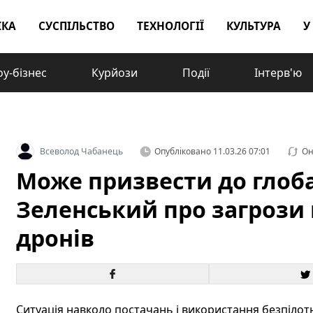
ІКА
СУСПІЛЬСТВО
ТЕХНОЛОГІЇ
КУЛЬТУРА
У
у-бізнес
Курйози
Події
Інтерв'ю
Всеволод Чабанець
Опубліковано
11.03.26 07:01
Он
Може призвести до глоба
Зеленський про загрози 
дронів
Ситуація навколо постачань і використання безпілот