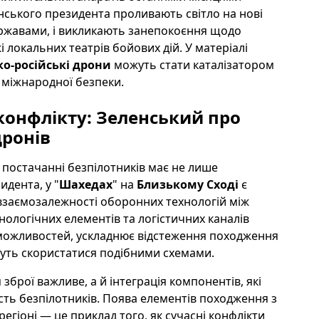
їнського президента проливають світло на нові
ержавами, і викликають занепокоєння щодо
локальних театрів бойових дій. У матеріалі
ко-російські дрони
можуть стати каталізатором
я міжнародної безпеки.
конфлікту: Зеленський про
дронів
 постачанні безпілотників має не лише
идента, у "
Шахедах
" на
Близькому Сході
є
я взаємозалежності оборонних технологій між
нологічних елементів та логістичних каналів
можливостей, ускладнює відстеження походження
ожуть скористатися подібними схемами.
брої важливе, а й інтеграція компонентів, які
сть безпілотників. Поява елементів походження з
регіоні — це приклад того, як сучасні конфлікти