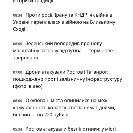
історія й традиції
Проти росії, Ірану та КНДР: як війна в
08:34
Україні переплелася з війною на Близькому
Сході
Зеленський попередив про нову
08:00
масштабну загрозу від путіна — термінове
звернення
Дрони атакували Ростов і Таганрог:
07:00
пошкоджено порт і залізничну інфраструктуру
(фото, відео)
Окуповані міста опинилися на межі
06:00
комунального колапсу: світла немає днями,
бензин — по 220 рублів
Ростов атакували безпілотники: у місті
05:34