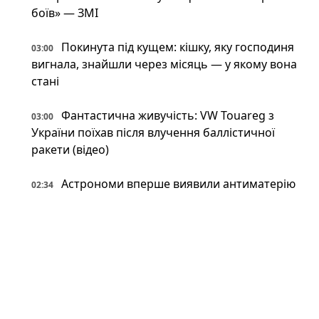
боїв» — ЗМІ
Покинута під кущем: кішку, яку господиня
03:00
вигнала, знайшли через місяць — у якому вона
стані
Фантастична живучість: VW Touareg з
03:00
України поїхав після влучення баллістичної
ракети (відео)
Астрономи вперше виявили антиматерію
02:34
поза Молочним Шляхом — вона інша, ніж
вважали (фото)
Патрульні встигли вибігти з авто перед
02:34
ударом: у Краматорську є поранений
Пожежна криза у Франції — Макрон
02:01