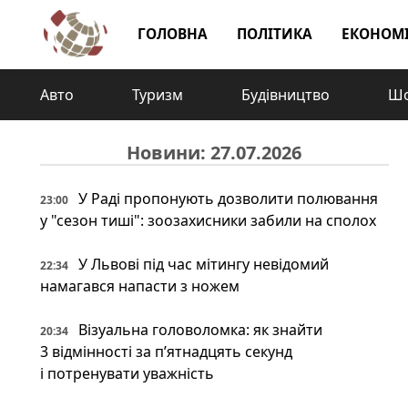
ГОЛОВНА
ПОЛІТИКА
ЕКОНОМ
Авто
Туризм
Будівництво
Шо
Новини: 27.07.2026
У Раді пропонують дозволити полювання
23:00
у "сезон тиші": зоозахисники забили на сполох
У Львові під час мітингу невідомий
22:34
намагався напасти з ножем
Візуальна головоломка: як знайти
20:34
3 відмінності за п’ятнадцять секунд
і потренувати уважність