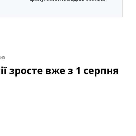
445
ії зросте вже з 1 серпня
ості збройних сил викликало хвилю запитань і
словами президента, відповідні кроки набудуть
ійних, кадрових та фінансових рішень для реалізації
армії росії від початку року.
Зараз важливо