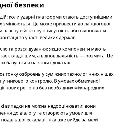
дної безпеки
дій: коли ударні платформи стають доступнішими
ах змінюються. Це може призвести до ланцюгової
и власну військову присутність або відповідати
нтації за участі великих держав.
олю та розслідування: якщо компоненти мають
тає складнішим, а відповідальність — розмита. Це
кі базуються на чітких доказах.
ює гонку озброєнь у суміжних технологічних нішах
супутникового контролю. В умовах обмеженої
ії нових регіонів без необхідних міжнародних
акі випадки не можна недооцінювати: вони
ення до діалогу та створюють умови для
подальшої ескалації, яка вже вийде за межі