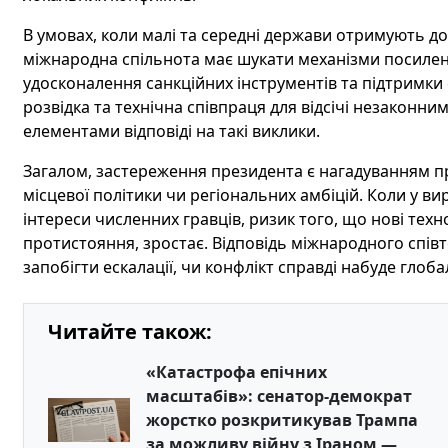
В умовах, коли малі та середні держави отримують до
міжнародна спільнота має шукати механізми посилен
удосконалення санкційних інструментів та підтримки
розвідка та технічна співпраця для відсічі незакон
елементами відповіді на такі виклики.
Загалом, застереження президента є нагадуванням пр
місцевої політики чи регіональних амбіцій. Коли у в
інтереси численних гравців, ризик того, що нові тех
протистояння, зростає. Відповідь міжнародного співт
запобігти ескалації, чи конфлікт справді набуде глоб
Читайте також:
«Катастрофа епічних
масштабів»: сенатор-демократ
жорстко розкритикував Трампа
за можливу війну з Іраном —