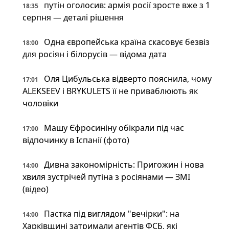
путін оголосив: армія росії зросте вже з 1
18:35
серпня — деталі рішення
Одна європейська країна скасовує безвіз
18:00
для росіян і білорусів — відома дата
Оля Цибульська відверто пояснила, чому
17:01
ALEKSEEV і BRYKULETS її не приваблюють як
чоловіки
Машу Єфросиніну обікрали під час
17:00
відпочинку в Іспанії (фото)
Дивна закономірність: Пригожин і нова
14:00
хвиля зустрічей путіна з росіянами — ЗМІ
(відео)
Пастка під виглядом "вечірки": на
14:00
Харківщині затримали агентів ФСБ, які