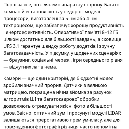
Перш за все, розглянемо апаратну сторону. Багато
компаній встановлюють у недорогі моделі
процесори, виготовлені за 5-нм або 4-нм
техпроцесом, що забезпечує хорошу продуктивність
і енергоефективність. Оперативної пам'яті 8–12 ГБ
цілком достатньо для більшості завдань, а сховище
UFS 3.1 гарантує швидку роботу додатків і зручну
багатозадачність. У підсумку, у щоденних сценаріях
— браузинг, соціальні мережі, ігри середнього рівня
— відчутних лагів нема.
Камери — ще один критерій, де бюджетні моделі
зробили значний прорив. Датчики з великою
матрицею, покращена нічна зйомка за рахунок
алгоритмів ШІ та багатокадрової обробки
дозволяють отримувати якісні фото в більшості
умов. Звісно, оптичний зум і просунуті модулі LIDAR
залишаються прерогативою преміум-класу, але для
повсякденної фотографії різниця часто непомітна.