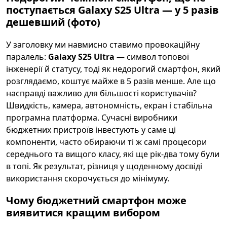
поступається Galaxy S25 Ultra — у 5 разів
дешевший (фото)
У заголовку ми навмисно ставимо провокаційну
паралель:
Galaxy S25 Ultra
— символ топової
інженерії й статусу, тоді як недорогий смартфон, який
розглядаємо, коштує майже в 5 разів менше. Але що
насправді важливо для більшості користувачів?
Швидкість, камера, автономність, екран і стабільна
програмна платформа. Сучасні виробники
бюджетних пристроїв інвестують у саме ці
компоненти, часто обираючи ті ж самі процесори
середнього та вищого класу, які ще рік-два тому були
в топі. Як результат, різниця у щоденному досвіді
використання скорочується до мінімуму.
Чому бюджетний смартфон може
виявитися кращим вибором