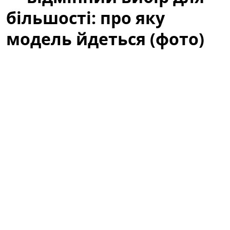
більшості: про яку
модель йдеться (фото)
Нині купівля смартфона за приблизно 200 доларів
здається компромісом між ціною й якістю, але ринок
доводить: за таку суму можна отримати пристрій,
який задовольнить потреби більшості користувачів.
Далі — детальний огляд моделі, яка в цій категорії
виглядає особливо привабливо і часто потрапляє до
рекомендацій експертів і покупців.
Смартфон за 200 доларів — відмінний
вибір для більшості: про яку модель
йдеться (фото)