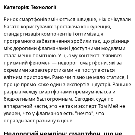
Категорія: Технології
Ринок смартфонів змінюється швидше, ніж очікували
багато користувачів: зростаюча конкуренція,
стандартизація компонентів і оптимізація
програмного забезпечення зробили так, що різниця
між дорогими флагманами і доступними моделями
стала менш помітною. У цьому контексті з'явився
приємний феномен — недорогі смартфони, які за
окремими характеристиками не поступаються
елітним пристроям. Рано чи пізно це мало статися, і
про це прямо каже один з експертів індустрії. Раньше
разрыв между смартфонами премиум-класса и
бюджетными был огромным. Сегодня, судя по
аппаратной части, это не так и эксперт Том Мэй не
уверен, что у флагманов есть "нечто", что
оправдывает разницу в цене.
Недорогий чемпіон: смартфон, що не