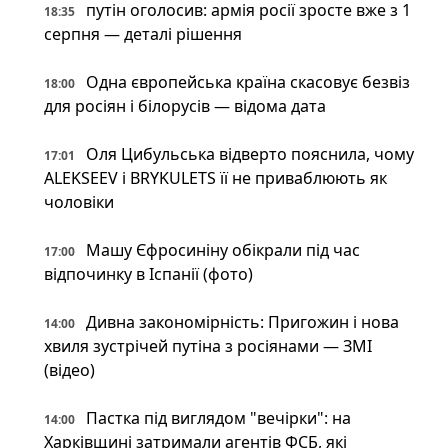
путін оголосив: армія росії зросте вже з 1
18:35
серпня — деталі рішення
Одна європейська країна скасовує безвіз
18:00
для росіян і білорусів — відома дата
Оля Цибульська відверто пояснила, чому
17:01
ALEKSEEV і BRYKULETS її не приваблюють як
чоловіки
Машу Єфросиніну обікрали під час
17:00
відпочинку в Іспанії (фото)
Дивна закономірність: Пригожин і нова
14:00
хвиля зустрічей путіна з росіянами — ЗМІ
(відео)
Пастка під виглядом "вечірки": на
14:00
Харківщині затримали агентів ФСБ, які