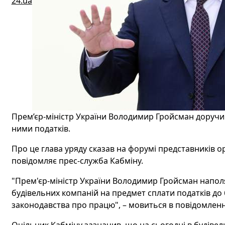
24.ua
Прем’єр-міністр України Володимир Гройсман доручи
ними податків.
Про це глава уряду сказав на форумі представників о
повідомляє прес-служба Кабміну.
"Прем'єр-міністр України Володимир Гройсман наполя
будівельних компаній на предмет сплати податків до б
законодавства про працю", – мовиться в повідомленн