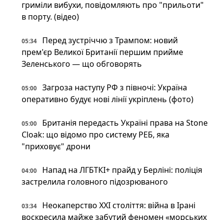
гриміли вибухи, повідомляють про "прильоти"
в порту. (відео)
Перед зустріччю з Трампом: новий
05:34
прем'єр Великої Британії першим прийме
Зеленського — що обговорять
Загроза наступу РФ з півночі: Україна
05:00
оперативно будує нові лінії укріплень (фото)
Британія передасть Україні права на Stone
05:00
Cloak: що відомо про систему РЕБ, яка
"приховує" дрони
Напад на ЛГБТКІ+ прайд у Берліні: поліція
04:00
застрелила головного підозрюваного
Неокаперство XXI століття: війна в Ірані
03:34
воскресила майже забутий феномен «морських