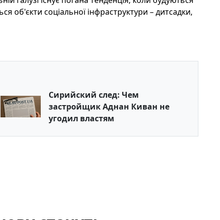
ній галузі існує погана тенденція, коли будуються
ся об'єкти соціальної інфраструктури – дитсадки,
Сирийский след: Чем
застройщик Аднан Киван не
угодил властям