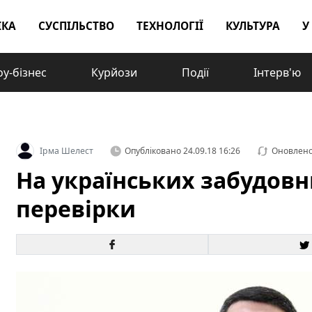
ІКА
СУСПІЛЬСТВО
ТЕХНОЛОГІЇ
КУЛЬТУРА
У
у-бізнес
Курйози
Події
Інтерв'ю
Ірма Шелест
Опубліковано
24.09.18 16:26
Оновлен
На українських забудовн
перевірки