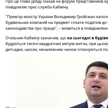
Про це глава уряду сказав на форумі представників о
повідомляє прес-служба Кабміну.
"Прем'єр-міністр України Володимир Гройсман наполя
будівельних компаній на предмет сплати податків до б
законодавства про працю", – мовиться в повідомленн
Очільник Кабміну зазначив, що
на сьогодні в будів
будуються тисячі квадратних метрів житла, при цьому
дитсадки, школи, неналежним чином сплачуються по