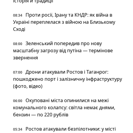
історія й традиції
Проти росії, Ірану та КНДР: як війна в
08:34
Україні переплелася з війною на Близькому
Сході
Зеленський попередив про нову
08:00
масштабну загрозу від путіна — термінове
звернення
Дрони атакували Ростов і Таганрог:
07:00
пошкоджено порт і залізничну інфраструктуру
(фото, відео)
Окуповані міста опинилися на межі
06:00
комунального колапсу: світла немає днями,
бензин — по 220 рублів
Ростов атакували безпілотники: у місті
05:34