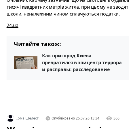
Очільник Кабміну зазначив, що на сьогодні в будівель
тисячі квадратних метрів житла, при цьому не зводять
школи, неналежним чином сплачуються податки.
24.ua
Читайте також:
Как пригород Киева
превратился в эпицентр террора
и расправы: расследование
Ірма Шелест
Опубліковано
26.07.26 13:34
366