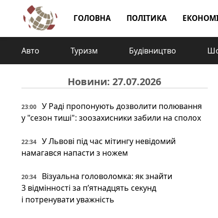
ГОЛОВНА
ПОЛІТИКА
ЕКОНОМ
Авто
Туризм
Будівництво
Шо
Новини: 27.07.2026
У Раді пропонують дозволити полювання
23:00
у "сезон тиші": зоозахисники забили на сполох
У Львові під час мітингу невідомий
22:34
намагався напасти з ножем
Візуальна головоломка: як знайти
20:34
3 відмінності за п’ятнадцять секунд
і потренувати уважність