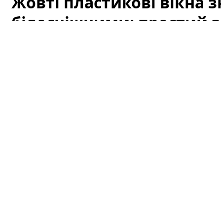
Жовті пластикові вікна з
білосніжними: простий з
кожній кухні
Жовті пластикові вікна псують зовнішній вигляд кімнат
поширена проблема в старих будівлях, на кухнях і в
тютюновим димом. На щастя, не завжди потрібні доро
відбілювання та повернення первісного вигляду мож
продуктів, які майже завжди є на кухні.
Жовті пластикові вікна знову ст
засіб, який є майже на кожній ку
Фахівці радять скористатися звичайною харчово
вікна, не пошкоджуючи поверхню.
Це недорогий і