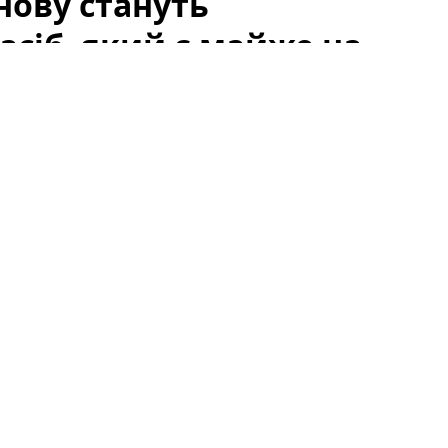
нову стануть
асіб, який є майже на
и навіть тоді, коли скло чисте і рама ціла. Це
 приміщеннях з підвищеною вологістю або
гі професійні засоби або заміна вікон — часто
на зробити самостійно за допомогою простих
ануть білосніжними: простий
хні
ю содою, яка ефективно очищає пластикові
 безпечний спосіб повернути білизну ПВХ-профілю,