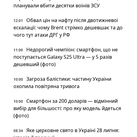
планували вбити десятки воїнів ЗСУ
Обвал цін на нафту після двотижневої
12:01
ескалації: чому Brent стрімко дешевшає та до
чого тут атаки ДРГ у РФ
Недорогий чемпіон: смартфон, що не
11:00
поступається Galaxy S25 Ultra — у 5 разів
дешевший (фото)
Загроза балістики: частину України
10:00
охопила повітряна тривога
Смартфон за 200 доларів — відмінний
10:00
вибір для більшості: про яку модель йдеться
(фото)
Яке церковне свято в Україні 28 липня:
08:34