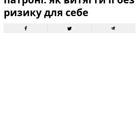
ризику для себе
Якщо під час заміни лампочки в патроні залишився
металевий цоколь, не поспішайте діставати його
руками. Такі ситуації трапляються часто: лампочка
тріснула, скло відвалилося, а цоколь застряг в різьбі
патрона. Неправильні дії можуть призвести до
порізів, ураження електричним струмом або
пошкодження світильника. У статті розглянуто
безпечні способи витягнення цоколя, необхідні
інструменти і коли краще звернутися до
професіонала.
Лампочка зламалася в патроні: як
витягти її без ризику для себе