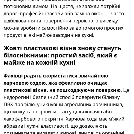
тютюновим димом. На щастя, не завжди потрібні
дорогі професійні засоби або заміна вікон — часто
відбілювання та повернення первісного вигляду
можна зробити самостійно за допомогою простих
продуктів, які майже завжди є на кухні.
Жовті пластикові вікна знову стануть
білосніжними: простий засіб, який є
майже на кожній кухні
Фахівці радять скористатися звичайною
харчовою содою, яка ефективно очищає
пластикові вікна, не пошкоджуючи поверхню.
Це
недорогий і безпечний спосіб повернути білизну
ПВХ-профілю, уникнувши агресивних розчинників,
що можуть погіршити стан ущільнювачів або
лакофарбового покриття. Харчова сода має м'який
абразив і лужні властивості, що дозволяють
розчиняти та видаляти жирові, димові та органічні