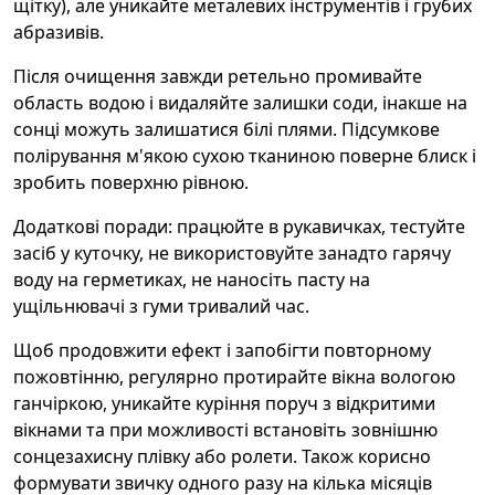
щітку), але уникайте металевих інструментів і грубих
абразивів.
Після очищення завжди ретельно промивайте
область водою і видаляйте залишки соди, інакше на
сонці можуть залишатися білі плями. Підсумкове
полірування м'якою сухою тканиною поверне блиск і
зробить поверхню рівною.
Додаткові поради: працюйте в рукавичках, тестуйте
засіб у куточку, не використовуйте занадто гарячу
воду на герметиках, не наносіть пасту на
ущільнювачі з гуми тривалий час.
Щоб продовжити ефект і запобігти повторному
пожовтінню, регулярно протирайте вікна вологою
ганчіркою, уникайте куріння поруч з відкритими
вікнами та при можливості встановіть зовнішню
сонцезахисну плівку або ролети. Також корисно
формувати звичку одного разу на кілька місяців