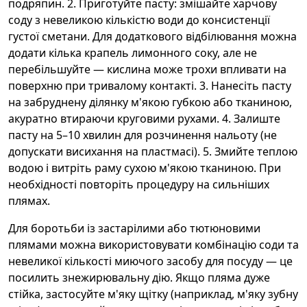
подряпин. 2. Приготуйте пасту: змішайте харчову
соду з невеликою кількістю води до консистенції
густої сметани. Для додаткового відбілювання можна
додати кілька крапель лимонного соку, але не
перебільшуйте — кислина може трохи впливати на
поверхню при тривалому контакті. 3. Нанесіть пасту
на забруднену ділянку м'якою губкою або тканиною,
акуратно втираючи круговими рухами. 4. Залиште
пасту на 5–10 хвилин для розчинення нальоту (не
допускати висихання на пластмасі). 5. Змийте теплою
водою і витріть раму сухою м'якою тканиною. При
необхідності повторіть процедуру на сильніших
плямах.
Для боротьби із застарілими або тютюновими
плямами можна використовувати комбінацію соди та
невеликої кількості миючого засобу для посуду — це
посилить знежирювальну дію. Якщо пляма дуже
стійка, застосуйте м'яку щітку (наприклад, м'яку зубну