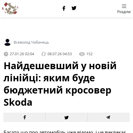
Розділи
Всеволод Чабанець
27.01.26 02:04
08.07.26 04:53
152
Найдешевший у новій
лінійці: яким буде
бюджетний кросовер
Skoda
Багато що про автомобіль уже відомо, і це викликає