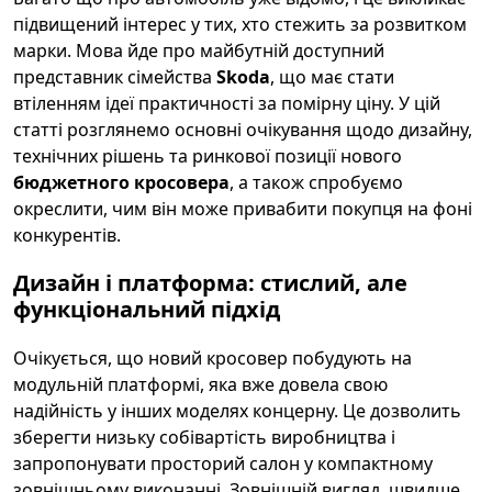
підвищений інтерес у тих, хто стежить за розвитком
марки. Мова йде про майбутній доступний
представник сімейства
Skoda
, що має стати
втіленням ідеї практичності за помірну ціну. У цій
статті розглянемо основні очікування щодо дизайну,
технічних рішень та ринкової позиції нового
бюджетного кросовера
, а також спробуємо
окреслити, чим він може привабити покупця на фоні
конкурентів.
Дизайн і платформа: стислий, але
функціональний підхід
Очікується, що новий кросовер побудують на
модульній платформі, яка вже довела свою
надійність у інших моделях концерну. Це дозволить
зберегти низьку собівартість виробництва і
запропонувати просторий салон у компактному
зовнішньому виконанні. Зовнішній вигляд, швидше