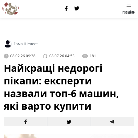
Розділи
Ірма Шелест
08.02.26 09:38
08.07.26 04:53
181
Найкращі недорогі
пікапи: експерти
назвали топ-6 машин,
які варто купити