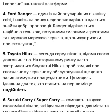
і корисної вантажної платформи.
4. Ford Ranger
— один із найпопулярніших пікапів у
світі, і навіть на ринку недорогих варіантів вдається
знайти добрі пропозиції. Ranger відрізняється
надійною технікою, потужними силовими агрегатами
та широкою мережею сервісів, що знижує ризики
при експлуатації.
5. Toyota Hilux
— легенда серед пікапів, відома своєю
довговічністю. На вторинному ринку часто
зустрічаються бюджетні Hilux з пробігом, які при
своєчасному сервісному обслуговуванні ще довго
залишатимуться працездатними. Ця модель
ідеальна для тих, хто ставить на перше місце
надійність
.
6. Suzuki Carry / Super Carry
— компактні та дуже
економічні пікапи, які ідеально підходять для міста та
малого бізнесу. Низька вартість придбання та