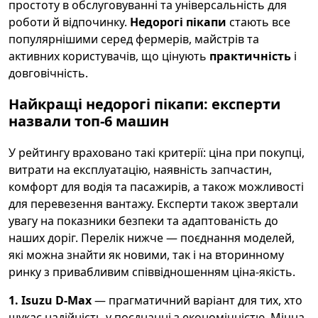
простоту в обслуговуванні та універсальність для
роботи й відпочинку.
Недорогі пікапи
стають все
популярнішими серед фермерів, майстрів та
активних користувачів, що цінують
практичність
і
довговічність.
Найкращі недорогі пікапи: експерти
назвали топ-6 машин
У рейтингу враховано такі критерії: ціна при покупці,
витрати на експлуатацію, наявність запчастин,
комфорт для водія та пасажирів, а також можливості
для перевезення вантажу. Експерти також звертали
увагу на показники безпеки та адаптованість до
наших доріг. Перелік нижче — поєднання моделей,
які можна знайти як новими, так і на вторинному
ринку з привабливим співвідношенням ціна-якість.
1. Isuzu D-Max
— прагматичний варіант для тих, хто
шукає надійність у поєднанні з економічністю. Міцна