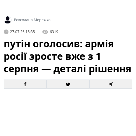
Роксолана Мережко
27.07.26 18:35
6319
путін оголосив: армія
росії зросте вже з 1
серпня — деталі рішення
Офіційне оголошення кремля про збільшення
чисельності збройних сил викликало хвилю запитань
і припущень як усередині росії, так і за її межами. За
словами президента, відповідні кроки набудуть
чинності з 1 серпня, і вже згадується низка