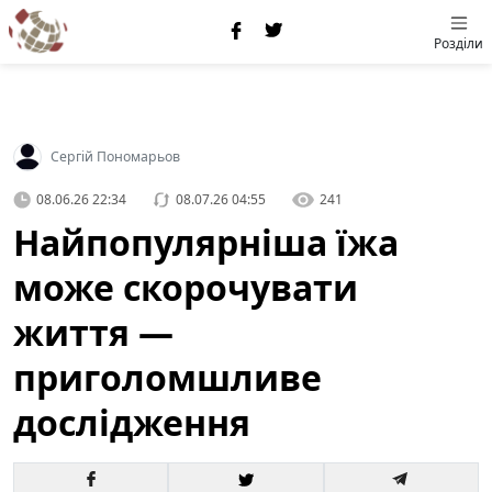
Розділи
Сергій Пономарьов
08.06.26 22:34
08.07.26 04:55
241
Найпопулярніша їжа
може скорочувати
життя —
приголомшливе
дослідження