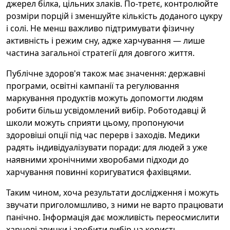
джерел білка, цільних злаків. По-третє, контролюйте
розміри порцій і зменшуйте кількість доданого цукру
і солі. Не менш важливо підтримувати фізичну
активність і режим сну, адже харчування — лише
частина загальної стратегії для довгого життя.
Публічне здоров'я також має значення: державні
програми, освітні кампанії та регулювання
маркування продуктів можуть допомогти людям
робити більш усвідомлений вибір. Роботодавці й
школи можуть сприяти цьому, пропонуючи
здоровіші опції під час перерв і заходів. Медики
радять індивідуалізувати поради: для людей з уже
наявними хронічними хворобами підходи до
харчування повинні коригуватися фахівцями.
Таким чином, хоча результати дослідження і можуть
звучати приголомшливо, з ними не варто працювати
панічно. Інформація дає можливість переосмислити
харчові звички і зробити вибір на користь