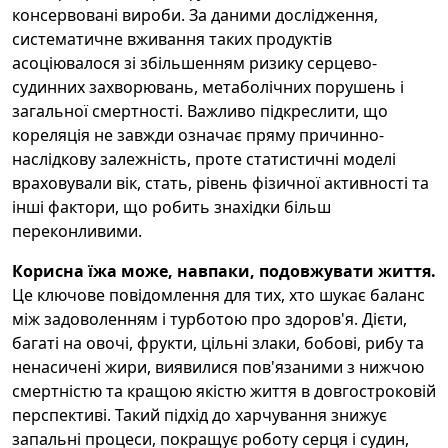
консервовані вироби. За даними дослідження,
систематичне вживання таких продуктів
асоціювалося зі збільшенням ризику серцево-
судинних захворювань, метаболічних порушень і
загальної смертності. Важливо підкреслити, що
кореляція не завжди означає пряму причинно-
наслідкову залежність, проте статистичні моделі
враховували вік, стать, рівень фізичної активності та
інші фактори, що робить знахідки більш
переконливими.
Корисна їжа може, навпаки, подовжувати життя.
Це ключове повідомлення для тих, хто шукає баланс
між задоволенням і турботою про здоров'я. Дієти,
багаті на овочі, фрукти, цільні злаки, бобові, рибу та
ненасичені жири, виявилися пов'язаними з нижчою
смертністю та кращою якістю життя в довгостроковій
перспективі. Такий підхід до харчування знижує
запальні процеси, покращує роботу серця і судин,