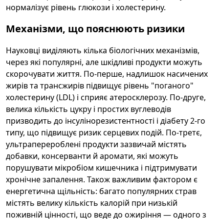
нормалізує рівень глюкози і холестерину.
Механізми, що пояснюють ризики
Науковці виділяють кілька біологічних механізмів,
через які популярні, але шкідливі продукти можуть
скорочувати життя. По-перше, надлишок насичених
жирів та трансжирів підвищує рівень "поганого"
холестерину (LDL) і сприяє атеросклерозу. По-друге,
велика кількість цукру і простих вуглеводів
призводить до інсулінорезистентності і діабету 2-го
типу, що підвищує ризик серцевих подій. По-третє,
ультраперероблені продукти зазвичай містять
добавки, консерванти й аромати, які можуть
порушувати мікробіом кишечника і підтримувати
хронічне запалення. Також важливим фактором є
енергетична щільність: багато популярних страв
містять велику кількість калорій при низькій
поживній цінності, що веде до ожиріння — одного з