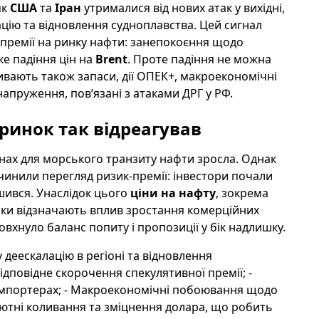
як
США
та
Іран
утрималися від нових атак у вихідні,
ію та відновлення судноплавства. Цей сигнал
-премії на ринку нафти: занепокоєння щодо
ке падіння цін на
Brent
. Проте падіння не можна
ають також запаси, дії ОПЕК+, макроекономічні
напруження, пов’язані з атаками ДРГ у РФ.
 ринок так відреагував
онах для морського транзиту нафти зросла. Однак
ичинили перегляд ризик-премії: інвестори почали
шився. Унаслідок цього
ціни на нафту
, зокрема
тики відзначають вплив зростання комерційних
овхнуло баланс попиту і пропозиції у бік надлишку.
 деескалацію в регіоні та відновлення
ідповідне скорочення спекулятивної премії; -
 імпортерах; - Макроекономічні побоювання щодо
алютні коливання та зміцнення долара, що робить