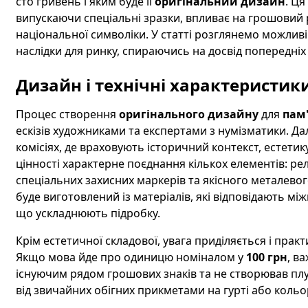
сто гривень і яким буде її
оригінальний дизайн
. Ця
випускаючи спеціальні зразки, впливає на грошовий 
національної символіки. У статті розглянемо можлив
наслідки для ринку, спираючись на досвід попередніх 
Дизайн і технічні характеристик
Процес створення
оригінального дизайну
для
пам
ескізів художниками та експертами з нумізматики. Д
комісіях, де враховують історичний контекст, естетик
цінності характерне поєднання кількох елементів: ре
спеціальних захисних маркерів та якісного металевог
буде виготовлений із матеріалів, які відповідають м
що ускладнюють підробку.
Крім естетичної складової, увага приділяється і прак
Якщо мова йде про одиницю номіналом у
100 грн
, в
існуючим рядом грошових знаків та не створював плут
від звичайних обігних прикметами на гурті або коль