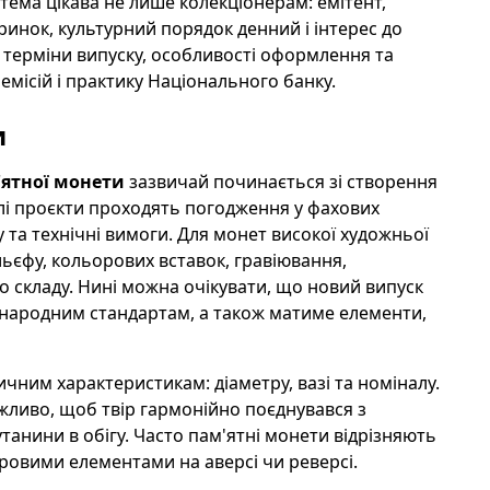
 тема цікава не лише колекціонерам: емітент,
ринок, культурний порядок денний і інтерес до
і терміни випуску, особливості оформлення та
емісій і практику Національного банку.
и
'ятної монети
зазвичай починається зі створення
алі проєкти проходять погодження у фахових
у та технічні вимоги. Для монет високої художньої
льєфу, кольорових вставок, гравіювання,
о складу. Нині можна очікувати, що новий випуск
іжнародним стандартам, а також матиме елементи,
тичним характеристикам: діаметру, вазі та номіналу.
ажливо, щоб твір гармонійно поєднувався з
анини в обігу. Часто пам'ятні монети відрізняють
оровими елементами на аверсі чи реверсі.