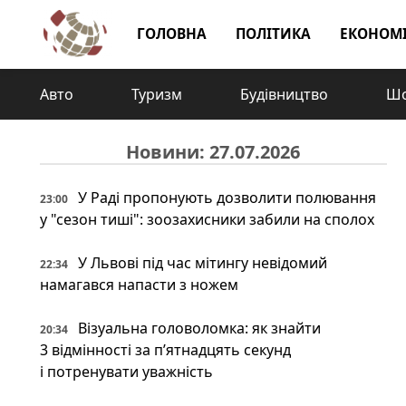
ГОЛОВНА
ПОЛІТИКА
ЕКОНОМ
Авто
Туризм
Будівництво
Шо
Новини: 27.07.2026
У Раді пропонують дозволити полювання
23:00
у "сезон тиші": зоозахисники забили на сполох
У Львові під час мітингу невідомий
22:34
намагався напасти з ножем
Візуальна головоломка: як знайти
20:34
3 відмінності за п’ятнадцять секунд
і потренувати уважність