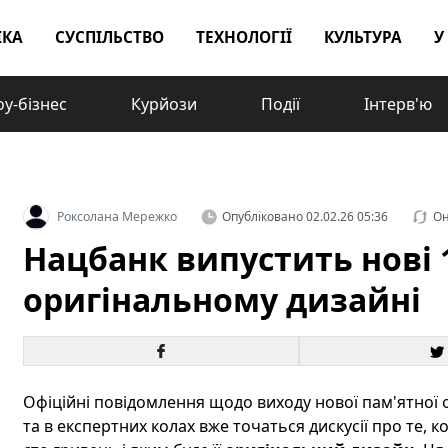
ІКА
СУСПІЛЬСТВО
ТЕХНОЛОГІЇ
КУЛЬТУРА
У
у-бізнес
Курйози
Події
Інтерв'ю
Роксолана Мережко
Опубліковано
02.02.26 05:36
Он
Нацбанк випустить нові 1
оригінальному дизайні
Офіційні повідомлення щодо виходу нової пам'ятної 
та в експертних колах вже точаться дискусії про те, 