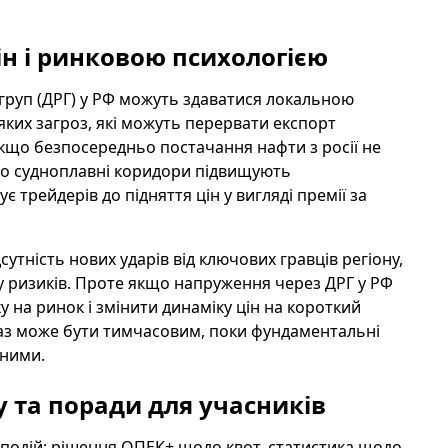
цін і ринковою психологією
груп (ДРГ) у РФ можуть здаватися локальною
ких загроз, які можуть перервати експорт
якщо безпосередньо постачання нафти з росії не
бо судноплавні коридори підвищують
 трейдерів до підняття цін у вигляді премії за
тність нових ударів від ключових гравців регіону,
у ризиків. Проте якщо напруження через ДРГ у РФ
 на ринок і змінити динаміку цін на короткий
раз може бути тимчасовим, поки фундаментальні
еними.
у та поради для учасників
 подій: рішення ОПЕК+ щодо квот, статистика щодо