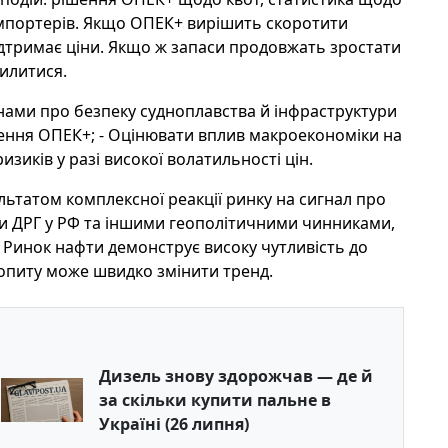
 імпортерів. Якщо ОПЕК+ вирішить скоротити
ідтримає ціни. Якщо ж запаси продовжать зростати
илитися.
винами про безпеку судноплавства й інфраструктури
ішення ОПЕК+; - Оцінювати вплив макроекономіки на
изиків у разі високої волатильності цін.
льтатом комплексної реакції ринку на сигнал про
ами ДРГ у РФ та іншими геополітичними чинниками,
Ринок нафти демонструє високу чутливість до
попиту може швидко змінити тренд.
Дизель знову здорожчав — де й
за скільки купити пальне в
Україні (26 липня)