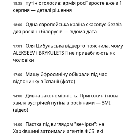
путін оголосив: армія росії зросте вже з 1
18:35
серпня — деталі рішення
Одна європейська країна скасовує безвіз
18:00
для росіян і білорусів — відома дата
Оля Цибульська відверто пояснила, чому
17:01
ALEKSEEV і BRYKULETS її не приваблюють як
чоловіки
Машу Єфросиніну обікрали під час
17:00
відпочинку в Іспанії (фото)
Дивна закономірність: Пригожин і нова
14:00
хвиля зустрічей путіна з росіянами — ЗМІ
(відео)
Пастка під виглядом "вечірки": на
14:00
Харківщині затримали агентів ФСБ, які