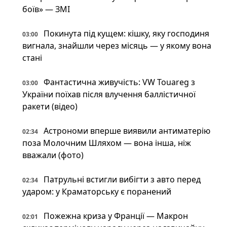
боїв» — ЗМІ
Покинута під кущем: кішку, яку господиня
03:00
вигнала, знайшли через місяць — у якому вона
стані
Фантастична живучість: VW Touareg з
03:00
України поїхав після влучення баллістичної
ракети (відео)
Астрономи вперше виявили антиматерію
02:34
поза Молочним Шляхом — вона інша, ніж
вважали (фото)
Патрульні встигли вибігти з авто перед
02:34
ударом: у Краматорську є поранений
Пожежна криза у Франції — Макрон
02:01