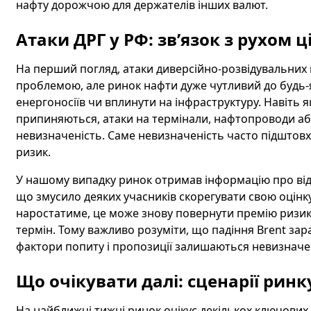
нафту дорожчою для держателів інших валют.
Атаки ДРГ у РФ: зв’язок з рухом 
На перший погляд, атаки диверсійно-розвідувальних 
проблемою, але ринок нафти дуже чутливий до будь-я
енергоносіїв чи вплинути на інфраструктуру. Навіть 
припиняються, атаки на термінали, нафтопроводи а
невизначеність. Саме невизначеність часто підштовхує
ризик.
У нашому випадку ринок отримав інформацію про відсу
що змусило деяких учасників скорегувати свою оцінк
наростатиме, це може знову повернути премію ризику
термін. Тому важливо розуміти, що падіння Brent за
фактори попиту і пропозиції залишаються невизнач
Що очікувати далі: сценарії ринк
На найближчі тижні ринок очікує декількох ключових