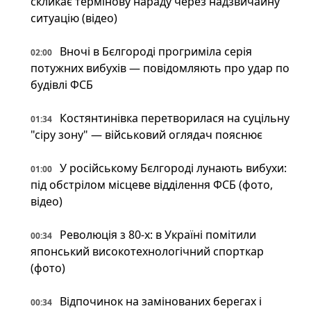
скликає термінову нараду через надзвичайну
ситуацію (відео)
Вночі в Бєлгороді прогриміла серія
02:00
потужних вибухів — повідомляють про удар по
будівлі ФСБ
Костянтинівка перетворилася на суцільну
01:34
"сіру зону" — військовий оглядач пояснює
У російському Бєлгороді лунають вибухи:
01:00
під обстрілом місцеве відділення ФСБ (фото,
відео)
Революція з 80-х: в Україні помітили
00:34
японський високотехнологічний спорткар
(фото)
Відпочинок на замінованих берегах і
00:34