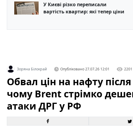
У Києві різко переписали
вартість квартир: які тепер ціни
Зоряна Білокрай
Опубліковано
27.07.26 12:01
2201
Обвал цін на нафту після
чому Brent стрімко деше
атаки ДРГ у РФ