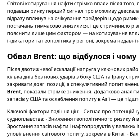
Світові котирування нафти стрімко впали після того, 
подавши ринку перший сигнал про можливу деескалац
відразу вплинув на очікування трейдерів щодо ризик
постачань тимчасово знизилися, і це спричинило різ
пояснити лише цим фактором — на котирування вплив
індикатори та геополітика у регіоні, зокрема недавні 
Обвал Brent: що відбулося і чому
Після двотижневої ескалації напруга у ключових рай
кілька днів без нових ударів з боку США та Ірану спр
закривати довгі позиції, а спекулятивний попит змен
Brent
, показали стрімке зниження. Додатково аналі
запасів у США та ослаблення попиту в Азії — це підшт
Ключові фактори падіння цін: - Сигнал про потенційну
судноплавства; - Зниження геополітичного ризику й в
Зростання запасів нафти і нафтопродуктів у великих
уповільнення світового попиту, зокрема в Китаї; - В