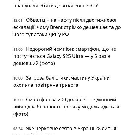
планували вбити десятки воїнів ЗСУ
Обвал цін на нафту після двотижневої
12:01
ескалації: чому Brent стрімко дешевшає та до
чого тут атаки ДРГ у РФ
Недорогий чемпіон: смартфон, що не
11:00
поступається Galaxy S25 Ultra — у 5 разів
дешевший (фото)
Загроза балістики: частину України
10:00
охопила повітряна тривога
Смартфон за 200 доларів — відмінний
10:00
вибір для більшості: про яку модель йдеться
(фото)
Яке церковне свято в Україні 28 липня:
08:34