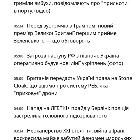
гриміли вибухи, повідомляють про "прильоти"
в порту. (відео)
Перед зустріччю з Трампом: новий
05:34
прем'єр Великої Британії першим прийме
Зеленського — що обговорять
Загроза наступу РФ з півночі: Україна
05:00
оперативно будує нові лінії укріплень (фото)
Британія передасть Україні права на Stone
05:00
Cloak: що відомо про систему РЕБ, яка
"приховує" дрони
Напад на ЛГБТКІ+ прайд у Берліні: поліція
04:00
застрелила головного підозрюваного
Неокаперство XXI століття: війна в Ірані
03:34
воскресила майже забутий феномен «морських