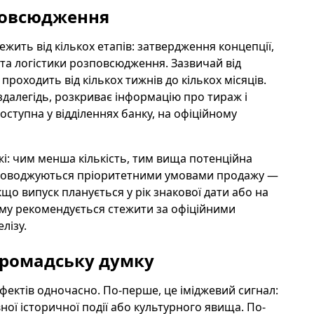
повсюдження
лежить від кількох етапів: затвердження концепції,
та логістики розповсюдження. Зазвичай від
оходить від кількох тижнів до кількох місяців.
здалегідь, розкриває інформацію про тираж і
оступна у відділеннях банку, на офіційному
і: чим менша кількість, тим вища потенційна
 супроводжуються пріоритетними умовами продажу —
о випуск планується у рік знакової дати або на
 тому рекомендується стежити за офіційними
лізу.
 громадську думку
ефектів одночасно. По-перше, це іміджевий сигнал:
ної історичної події або культурного явища. По-