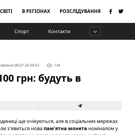
 СВІТІ
В РЕГІОНАХ
РОЗСЛІДУВАННЯ
Спорт
Контакти
овлено
08.07.26 04:53
134
00 грн: будуть в
одиниці ще очікуються, але в соціальних мережах
коли з'явиться нова
пам'ятна монета
номіналом у