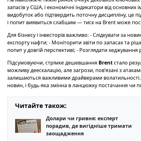
запасів у США, і економічні індикатори від основних
видобуток або підтвердить поточну дисципліну, це п
і попит виявиться слабшим — тиск на Brent може пос
Для бізнесу і інвесторів важливо: - Слідкувати за но
експорту нафти; - Моніторити звіти по запасах та р
попит у довгій перспективі; - Розглядати хеджування р
Підсумовуючи, стрімке дешевшання
Brent
стало резу
можливу деескалацію, але загрози, пов’язані з атак
залишаються важливими драйверами волатильності. 
новин, і будь-яка змінна в ланцюжку постачання чи 
Читайте також:
Долари чи гривня: експерт
порадив, де вигідніше тримати
заощадження