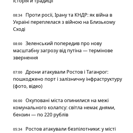
історія й традиції
Проти росії, Ірану та КНДР: як війна в
08:34
Україні переплелася з війною на Близькому
Сході
Зеленський попередив про нову
08:00
масштабну загрозу від путіна — термінове
звернення
Дрони атакували Ростов і Таганрог:
07:00
пошкоджено порт і залізничну інфраструктуру
(фото, відео)
Окуповані міста опинилися на межі
06:00
комунального колапсу: світла немає днями,
бензин — по 220 рублів
Ростов атакували безпілотники: у місті
05:34