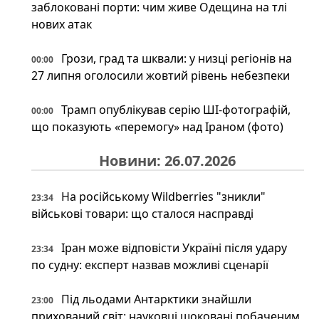
заблоковані порти: чим живе Одещина на тлі
нових атак
Грози, град та шквали: у низці регіонів на
00:00
27 липня оголосили жовтий рівень небезпеки
Трамп опублікував серію ШІ-фотографій,
00:00
що показують «перемогу» над Іраном (фото)
Новини: 26.07.2026
На російському Wildberries "зникли"
23:34
військові товари: що сталося насправді
Іран може відповісти Україні після удару
23:34
по судну: експерт назвав можливі сценарії
Під льодами Антарктики знайшли
23:00
прихований світ: науковці шоковані побаченим