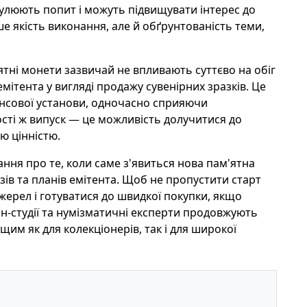
имулюють попит і можуть підвищувати інтерес до
е якість виконання, але й обґрунтованість теми,
ятні монети зазвичай не впливають суттєво на обіг
мітента у вигляді продажу сувенірних зразків. Це
нсової установи, одночасно сприяючи
ості ж випуск — це можливість долучитися до
ю цінністю.
ння про те, коли саме з'явиться нова пам'ятна
ів та планів емітента. Щоб не пропустити старт
жерел і готуватися до швидкої покупки, якщо
-студії та нумізматичні експерти продовжують
им як для колекціонерів, так і для широкої