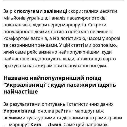
За рік
послугами залізниці
скористалися десятки
мільйонів українців, і аналіз пасажиропотоків
показав явні лідери серед маршрутів. Секрети
популярності деяких потягів пов'язані не лише з
комфортом вагонів, а й з логістикою, часом у дорозі
та сезонними трендами. У цій статті ми розповімо,
який саме рейс визнано найпопулярнішим, куди
найчастіше подорожують люди, а також що варто
врахувати пасажирам при плануванні поїздки.
Названо найпопулярніший поїзд
"Укрзалізниці": куди пасажири їздять
найчастіше
За результатами опитувань і статистичних даних
Укрзалізниці
, очолив рейтинг маршрут між
великими культурними та діловими центрами країни
— маршрут
Київ — Львів
. Саме цей напрямок