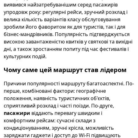
виявився найзатребуванішим серед пасажирів
упродовж року: регулярні рейси, зручний розклад і
велика кількість варіантів класу обслуговування
зробили його фаворитом як для туристів, так і для
бізнес-мандрівників. Популярність підтверджується
високою завантаженістю квитків у святкові та вихідні
дні, а також зростанням попиту під час фестивалів і
культурних подій.
Чому саме цей маршрут став лідером
Причини популярності маршруту багатоаспектні. По-
перше, комбіновані фактори: географічне
положення, наявність туристичних об'єктів,
сприятливий розклад і часті поїзди. По-друге,
пасажири
віддають перевагу швидким і
комфортним рейсам: сучасні склади з
кондиціонуванням, зручні крісла, можливість
заряджати гаджети і доступ до Wi-Fi підвищують