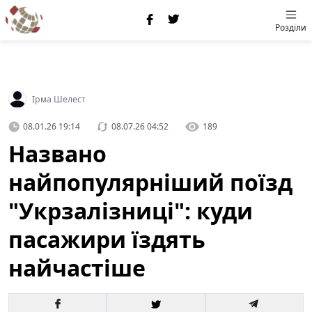
Розділи
Ірма Шелест
08.01.26 19:14
08.07.26 04:52
189
Названо
найпопулярніший поїзд
"Укрзалізниці": куди
пасажири їздять
найчастіше