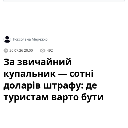
Роксолана Мережко
26.07.26 20:00
492
За звичайний
купальник — сотні
доларів штрафу: де
туристам варто бути
обережними