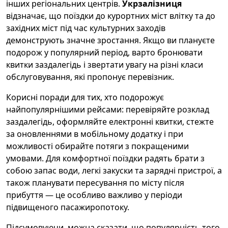
інших регіональних центрів.
Укрзалізниця
відзначає, що поїздки до курортних міст влітку та до
західних міст під час культурних заходів
демонструють значне зростання. Якщо ви плануєте
подорож у популярний період, варто бронювати
квитки заздалегідь і звертати увагу на різні класи
обслуговування, які пропонує перевізник.
Корисні поради для тих, хто подорожує
найпопулярнішими рейсами: перевіряйте розклад
заздалегідь, оформляйте електронні квитки, стежте
за оновленнями в мобільному додатку і при
можливості обирайте потяги з покращеними
умовами. Для комфортної поїздки радять брати з
собою запас води, легкі закуски та зарядні пристрої, а
також планувати пересування по місту після
прибуття — це особливо важливо у періоди
підвищеного пасажиропотоку.
Підсумовуючи, можна сказати, що популярність того