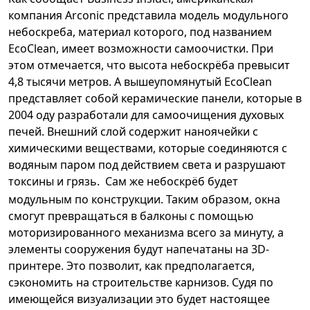
компания Arconic представила модель модульного
небоскреба, материал которого, под названием
EcoClean, имеет возможности самоочистки. При
этом отмечается, что высота небоскрёба превысит
4,8 тысячи метров. А вышеупомянутый EcoClean
представляет собой керамические панели, которые в
2004 оду разработали для самоочищения духовых
печей. Внешний слой содержит наноячейки с
химическими веществами, которые соединяются с
водяным паром под действием света и разрушают
токсины и грязь.
Сам же небоскрёб будет
модульным по конструкции. Таким образом, окна
смогут превращаться в балконы с помощью
моторизированного механизма всего за минуту, а
элементы сооружения будут напечатаны на 3D-
принтере. Это позволит, как предполагается,
сэкономить на строительстве карнизов. Судя по
имеющейся визуализации это будет настоящее