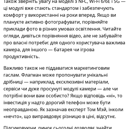
Також зверніть увагу на моделі з NFC, Wi‑Fi 6/6E і 5G —
ці модулі вже стають стандартом і забезпечують
комфорт у використанні на роки вперед. Якщо ви
плануєте активно фотографувати, порівняйте
приклади фото в різних умовах освітлення. Читайте
огляди, дивіться порівняння відео, але не забувайте
про власні потреби: для одного користувача важлива
камера, для іншого — батарея чи ігрова
продуктивність.
Важливо також не піддаватися маркетинговим
гаслам. Флагман може пропонувати унікальні
дрібниці — наприклад, ексклюзивні матеріали,
сервіси чи дуже просунуті модулі камери — але чи
потрібні вони вам особисто? Якщо відповідь «ні», то
інвестиція у надто дорогий телефон може бути
неоправданою. Як зазначав експерт Том Мэй, інколи
«нечто», що виправдовує різницю в ціні, відсутнє.
Підсумовуючи, ринок сьогодні дозволяє знайти