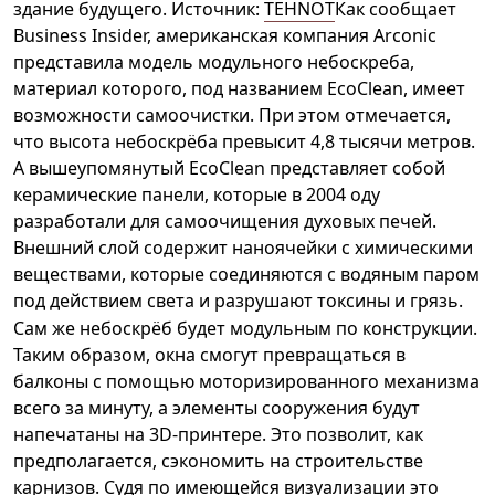
здание будущего. Источник:
TEHNOT
Как сообщает
Business Insider, американская компания Arconic
представила модель модульного небоскреба,
материал которого, под названием EcoClean, имеет
возможности самоочистки. При этом отмечается,
что высота небоскрёба превысит 4,8 тысячи метров.
А вышеупомянутый EcoClean представляет собой
керамические панели, которые в 2004 оду
разработали для самоочищения духовых печей.
Внешний слой содержит наноячейки с химическими
веществами, которые соединяются с водяным паром
под действием света и разрушают токсины и грязь.
Сам же небоскрёб будет модульным по конструкции.
Таким образом, окна смогут превращаться в
балконы с помощью моторизированного механизма
всего за минуту, а элементы сооружения будут
напечатаны на 3D-принтере. Это позволит, как
предполагается, сэкономить на строительстве
карнизов. Судя по имеющейся визуализации это