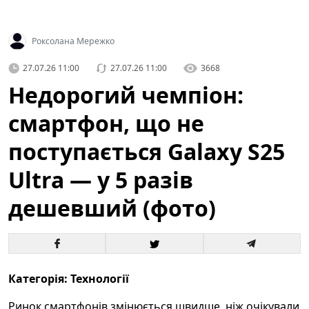
Роксолана Мережко
27.07.26 11:00
27.07.26 11:00
3668
Недорогий чемпіон:
смартфон, що не
поступається Galaxy S25
Ultra — у 5 разів
дешевший (фото)
Категорія: Технології
Ринок смартфонів змінюється швидше, ніж очікували