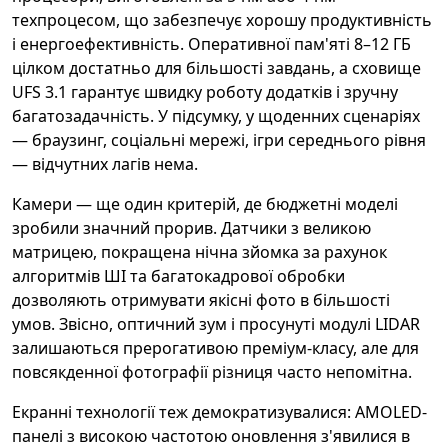
техпроцесом, що забезпечує хорошу продуктивність
і енергоефективність. Оперативної пам'яті 8–12 ГБ
цілком достатньо для більшості завдань, а сховище
UFS 3.1 гарантує швидку роботу додатків і зручну
багатозадачність. У підсумку, у щоденних сценаріях
— браузинг, соціальні мережі, ігри середнього рівня
— відчутних лагів нема.
Камери — ще один критерій, де бюджетні моделі
зробили значний прорив. Датчики з великою
матрицею, покращена нічна зйомка за рахунок
алгоритмів ШІ та багатокадрової обробки
дозволяють отримувати якісні фото в більшості
умов. Звісно, оптичний зум і просунуті модулі LIDAR
залишаються прерогативою преміум-класу, але для
повсякденної фотографії різниця часто непомітна.
Екранні технології теж демократизувалися: AMOLED-
панелі з високою частотою оновлення з'явилися в