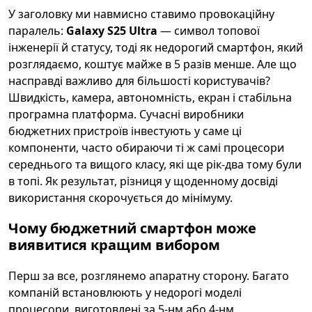
У заголовку ми навмисно ставимо провокаційну
паралель:
Galaxy S25 Ultra
— символ топової
інженерії й статусу, тоді як недорогий смартфон, який
розглядаємо, коштує майже в 5 разів менше. Але що
насправді важливо для більшості користувачів?
Швидкість, камера, автономність, екран і стабільна
програмна платформа. Сучасні виробники
бюджетних пристроїв інвестують у саме ці
компоненти, часто обираючи ті ж самі процесори
середнього та вищого класу, які ще рік-два тому були
в топі. Як результат, різниця у щоденному досвіді
використання скорочується до мінімуму.
Чому бюджетний смартфон може
виявитися кращим вибором
Перш за все, розглянемо апаратну сторону. Багато
компаній встановлюють у недорогі моделі
процесори, виготовлені за 5-нм або 4-нм