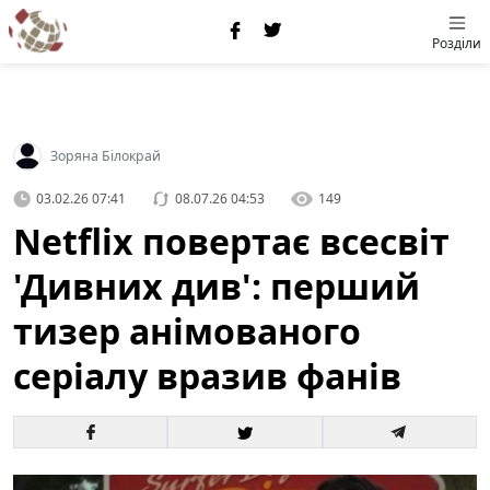
Розділи
Зоряна Білокрай
03.02.26 07:41
08.07.26 04:53
149
Netflix повертає всесвіт
'Дивних див': перший
тизер анімованого
серіалу вразив фанів