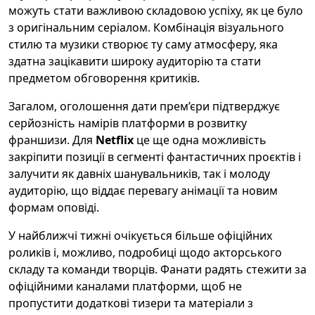
можуть стати важливою складовою успіху, як це було
з оригінальним серіалом. Комбінація візуального
стилю та музики створює ту саму атмосферу, яка
здатна зацікавити широку аудиторію та стати
предметом обговорення критиків.
Загалом, оголошення дати прем’єри підтверджує
серйозність намірів платформи в розвитку
франшизи. Для
Netflix
це ще одна можливість
закріпити позиції в сегменті фантастичних проєктів і
залучити як давніх шанувальників, так і молоду
аудиторію, що віддає перевагу анімації та новим
формам оповіді.
У найближчі тижні очікується більше офіційних
роликів і, можливо, подробиці щодо акторського
складу та команди творців. Фанати радять стежити за
офіційними каналами платформи, щоб не
пропустити додаткові тизери та матеріали з