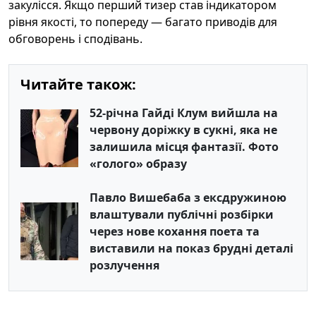
закулісся. Якщо перший тизер став індикатором
рівня якості, то попереду — багато приводів для
обговорень і сподівань.
Читайте також:
52-річна Гайді Клум вийшла на
червону доріжку в сукні, яка не
залишила місця фантазії. Фото
«голого» образу
Павло Вишебаба з ексдружиною
влаштували публічні розбірки
через нове кохання поета та
виставили на показ брудні деталі
розлучення