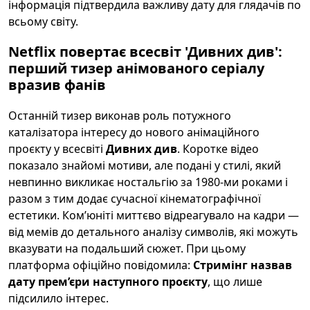
інформація підтвердила важливу дату для глядачів по
всьому світу.
Netflix повертає всесвіт 'Дивних див':
перший тизер анімованого серіалу
вразив фанів
Останній тизер виконав роль потужного
каталізатора інтересу до нового анімаційного
проєкту у всесвіті
Дивних див
. Коротке відео
показало знайомі мотиви, але подані у стилі, який
невпинно викликає ностальгію за 1980-ми роками і
разом з тим додає сучасної кінематографічної
естетики. Ком’юніті миттєво відреагувало на кадри —
від мемів до детального аналізу символів, які можуть
вказувати на подальший сюжет. При цьому
платформа офіційно повідомила:
Стримінг назвав
дату прем’єри наступного проєкту
, що лише
підсилило інтерес.