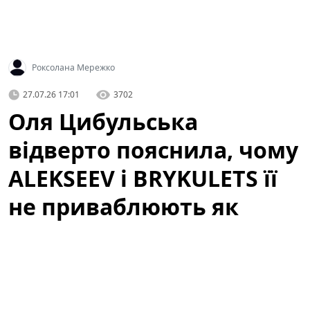
Роксолана Мережко
27.07.26 17:01
3702
Оля Цибульська
відверто пояснила, чому
ALEKSEEV і BRYKULETS її
не приваблюють як
чоловіки
Артистка здивувала заявою про відомих співаків. У