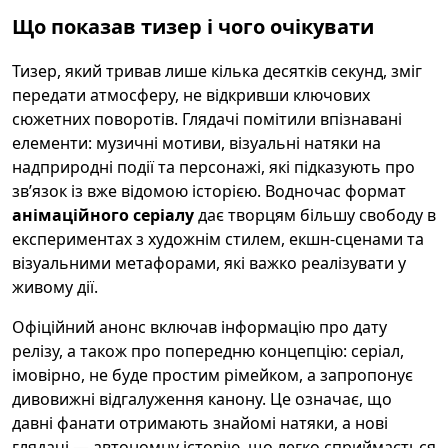
Що показав тизер і чого очікувати
Тизер, який тривав лише кілька десятків секунд, зміг
передати атмосферу, не відкривши ключових
сюжетних поворотів. Глядачі помітили впізнавані
елементи: музичні мотиви, візуальні натяки на
надприродні події та персонажі, які підказують про
зв’язок із вже відомою історією. Водночас формат
анімаційного серіалу
дає творцям більшу свободу в
експериментах з художнім стилем, екшн-сценами та
візуальними метафорами, які важко реалізувати у
живому дії.
Офіційний анонс включав інформацію про дату
релізу, а також про попередню концепцію: серіал,
імовірно, не буде простим рімейком, а запропонує
дивовижні відгалуження канону. Це означає, що
давні фанати отримають знайомі натяки, а нові
глядачі — автономну історію, що легко сприймається