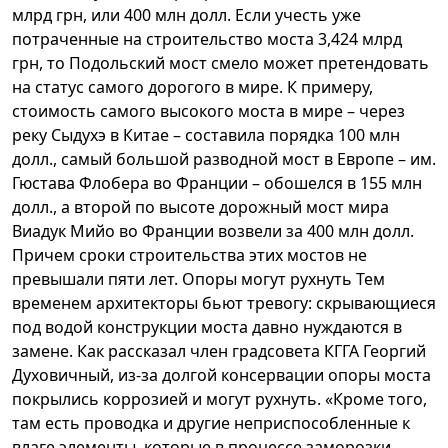
млрд грн, или 400 млн долл. Если учесть уже
потраченные на строительство моста 3,424 млрд
грн, то Подольский мост смело может претендовать
на статус самого дорогого в мире. К примеру,
стоимость самого высокого моста в мире – через
реку Сыдухэ в Китае – составила порядка 100 млн
долл., самый большой разводной мост в Европе – им.
Гюстава Флобера во Франции – обошелся в 155 млн
долл., а второй по высоте дорожный мост мира
Виадук Мийо во Франции возвели за 400 млн долл.
Причем сроки строительства этих мостов не
превышали пяти лет. Опоры могут рухнуть Тем
временем архитекторы бьют тревогу: скрывающиеся
под водой конструкции моста давно нуждаются в
замене. Как рассказал член градсовета КГГА Георгий
Духовичный, из-за долгой консервации опоры моста
покрылись коррозией и могут рухнуть. «Кроме того,
там есть проводка и другие неприспособленные к
влаге элементы, которые в процессе заморозки