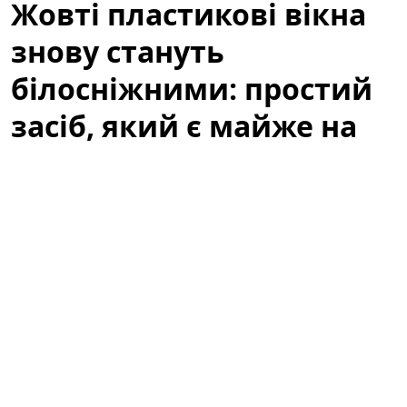
Жовті пластикові вікна
знову стануть
білосніжними: простий
засіб, який є майже на
кожній кухні
Жовті пластикові вікна псують зовнішній вигляд
кімнати навіть тоді, коли скло чисте і рама ціла. Це
поширена проблема в старих будівлях, на кухнях і в
приміщеннях з підвищеною вологістю або
тютюновим димом. На щастя, не завжди потрібні
дорогі професійні засоби або заміна вікон — часто
відбілювання та повернення первісного вигляду