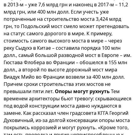
в 2013-м – уже 7,6 млрд грн и наконец в 2017-м – 11,2
млрд грн, или 400 млн долл. Если учесть уже
потраченные на строительство моста 3,424 млрд
грн, то Подольский мост смело может претендовать
на статус самого дорогого в мире. К примеру,
стоимость самого высокого моста в мире – через
реку Сыдухэ в Китае – составила порядка 100 млн
долл., самый большой разводной мост в Европе – им.
Гюстава Флобера во Франции – обошелся в 155 млн
долл., а второй по высоте дорожный мост мира
Виадук Мийо во Франции возвели за 400 млн долл.
Причем сроки строительства этих мостов не
превышали пяти лет.
Опоры могут рухнуть
Тем
временем архитекторы бьют тревогу: скрывающиеся
под водой конструкции моста давно нуждаются в
замене. Как рассказал член градсовета КГГА Георгий
Духовичный, из-за долгой консервации опоры моста
покрылись коррозией и могут рухнуть. «Кроме того,
там есть проводка и другие неприспособленные к