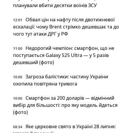
планували вбити десятки воїнів ЗСУ
Обвал цін на нафту після двотижневої
12:01
ескалації: чому Brent стрімко дешевшає та до
чого тут атаки ДРГ у РФ
Недорогий чемпіон: смартфон, що не
11:00
поступається Galaxy S25 Ultra — у 5 разів
дешевший (фото)
Загроза балістики: частину України
10:00
охопила повітряна тривога
Смартфон за 200 доларів — відмінний
10:00
вибір для більшості: про яку модель йдеться
(фото)
Яке церковне свято в Україні 28 липня:
08:34