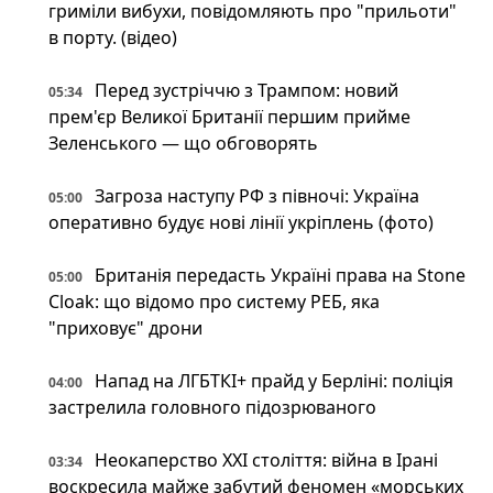
гриміли вибухи, повідомляють про "прильоти"
в порту. (відео)
Перед зустріччю з Трампом: новий
05:34
прем'єр Великої Британії першим прийме
Зеленського — що обговорять
Загроза наступу РФ з півночі: Україна
05:00
оперативно будує нові лінії укріплень (фото)
Британія передасть Україні права на Stone
05:00
Cloak: що відомо про систему РЕБ, яка
"приховує" дрони
Напад на ЛГБТКІ+ прайд у Берліні: поліція
04:00
застрелила головного підозрюваного
Неокаперство XXI століття: війна в Ірані
03:34
воскресила майже забутий феномен «морських