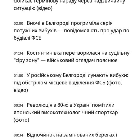
скликає термінову нараду через надзвичайну
ситуацію (відео)
Вночі в Бєлгороді прогриміла серія
02:00
потужних вибухів — повідомляють про удар по
будівлі ФСБ
Костянтинівка перетворилася на суцільну
01:34
"сіру зону" — військовий оглядач пояснює
У російському Бєлгороді лунають вибухи:
01:00
під обстрілом місцеве відділення ФСБ (фото,
відео)
Революція з 80-х: в Україні помітили
00:34
японський високотехнологічний спорткар
(фото)
Відпочинок на замінованих берегах і
00:34