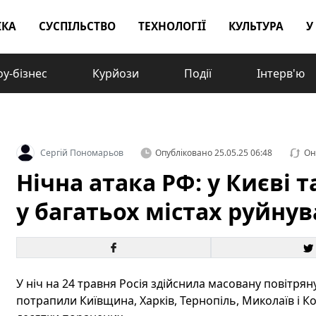
ІКА
СУСПІЛЬСТВО
ТЕХНОЛОГІЇ
КУЛЬТУРА
У
у-бізнес
Курйози
Події
Інтерв'ю
Сергій Пономарьов
Опубліковано
25.05.25 06:48
Он
Нічна атака РФ: у Києві т
у багатьох містах руйну
У ніч на 24 травня Росія здійснила масовану повітряну
потрапили Київщина, Харків, Тернопіль, Миколаїв і 