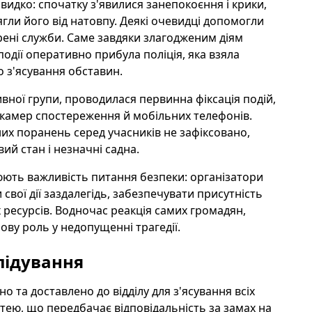
видко: спочатку з'явилися занепокоєння і крики,
тягли його від натовпу. Деякі очевидці допомогли
трені служби. Саме завдяки злагодженим діям
одії оперативно прибула поліція, яка взяла
о з'ясування обставин.
вної групи, проводилася первинна фіксація подій,
 з камер спостереження й мобільних телефонів.
их поранень серед учасників не зафіксовано,
ий стан і незначні садна.
люють важливість питання безпеки: організатори
свої дії заздалегідь, забезпечувати присутність
ресурсів. Водночас реакція самих громадян,
ову роль у недопущенні трагедії.
слідування
 та доставлено до відділу для з'ясування всіх
тею, що передбачає відповідальність за замах на