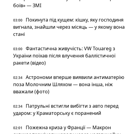
боїв» — ЗМІ
Покинута під кущем: кішку, яку господиня
03:00
вигнала, знайшли через місяць — у якому вона
стані
Фантастична живучість: VW Touareg з
03:00
України поїхав після влучення баллістичної
ракети (відео)
Астрономи вперше виявили антиматерію
02:34
поза Молочним Шляхом — вона інша, ніж
вважали (фото)
Патрульні встигли вибігти з авто перед
02:34
ударом: у Краматорську є поранений
Пожежна криза у Франції — Макрон
02:01