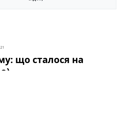
021
му: що сталося на
о)
лових комплексів лівого берега вийти на вулицю й
повсюдився над районом, створивши тривожну
 і місцевих ЗМІ.
алося на лівому березі Києва