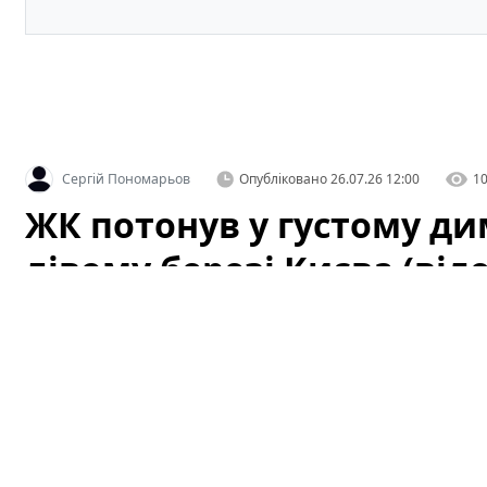
Сергій Пономарьов
Опубліковано
26.07.26 12:00
1
ЖК потонув у густому ди
лівому березі Києва (віде
Несподівана пожежа змусила мешканців одного з жит
поспішно закривати вікна — густий дим швидко роз
картину для очевидців та привабивши увагу перехожих
ЖК потонув у густому диму: що ст