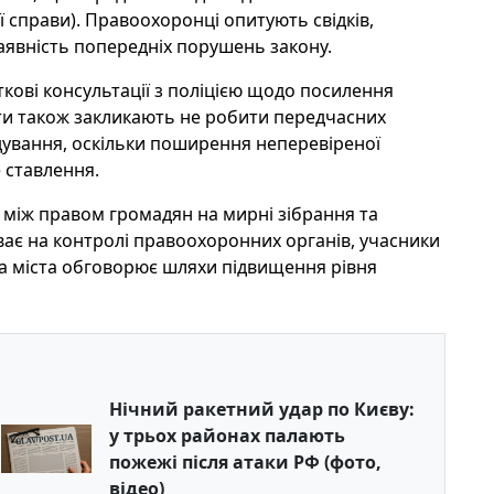
ї справи). Правоохоронці опитують свідків,
аявність попередніх порушень закону.
ткові консультації з поліцією щодо посилення
істи також закликають не робити передчасних
ідування, оскільки поширення неперевіреної
 ставлення.
 між правом громадян на мирні зібрання та
ває на контролі правоохоронних органів, учасники
ада міста обговорює шляхи підвищення рівня
Нічний ракетний удар по Києву:
у трьох районах палають
пожежі після атаки РФ (фото,
відео)