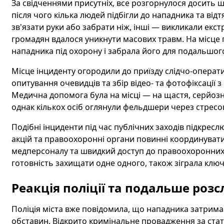
За свідченнями присутніх, все розгорнулося досить ш
після чого кілька людей підбігли до нападника та від
зв'язати руки або забрати ніж, інші — викликали екс
громадян вдалося уникнути масових травм. На місце п
нападника під охорону і забрала його для подальшог
Місце інциденту огородили до приїзду слідчо-операти
опитування очевидців та збір відео- та фотофіксації
Медична допомога була на місці — на щастя, серйозн
однак кількох осіб оглянули фельдшери через стресов
Подібні інциденти під час публічних заходів підкрес
акцій та правоохоронні органи повинні координувати 
медперсоналу та швидкий доступ до правоохоронних 
готовність захищати одне одного, також зіграла ключ
Реакція поліції та подальше роз
Поліція міста вже повідомила, що нападника затримано
обставин. Відкрито кримінальне провадження за стат