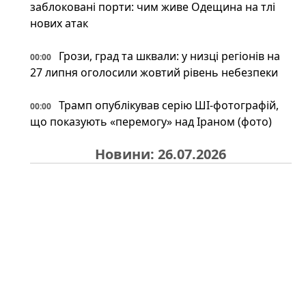
заблоковані порти: чим живе Одещина на тлі
нових атак
Грози, град та шквали: у низці регіонів на
00:00
27 липня оголосили жовтий рівень небезпеки
Трамп опублікував серію ШІ-фотографій,
00:00
що показують «перемогу» над Іраном (фото)
Новини: 26.07.2026
На російському Wildberries "зникли"
23:34
військові товари: що сталося насправді
Іран може відповісти Україні після удару
23:34
по судну: експерт назвав можливі сценарії
Під льодами Антарктики знайшли
23:00
прихований світ: науковці шоковані побаченим