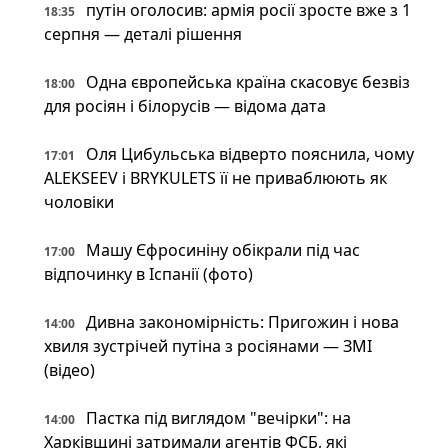
путін оголосив: армія росії зросте вже з 1
18:35
серпня — деталі рішення
Одна європейська країна скасовує безвіз
18:00
для росіян і білорусів — відома дата
Оля Цибульська відверто пояснила, чому
17:01
ALEKSEEV і BRYKULETS її не приваблюють як
чоловіки
Машу Єфросиніну обікрали під час
17:00
відпочинку в Іспанії (фото)
Дивна закономірність: Пригожин і нова
14:00
хвиля зустрічей путіна з росіянами — ЗМІ
(відео)
Пастка під виглядом "вечірки": на
14:00
Харківщині затримали агентів ФСБ, які