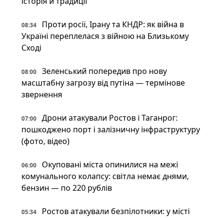
історія й традиції
Проти росії, Ірану та КНДР: як війна в
08:34
Україні переплелася з війною на Близькому
Сході
Зеленський попередив про нову
08:00
масштабну загрозу від путіна — термінове
звернення
Дрони атакували Ростов і Таганрог:
07:00
пошкоджено порт і залізничну інфраструктуру
(фото, відео)
Окуповані міста опинилися на межі
06:00
комунального колапсу: світла немає днями,
бензин — по 220 рублів
Ростов атакували безпілотники: у місті
05:34