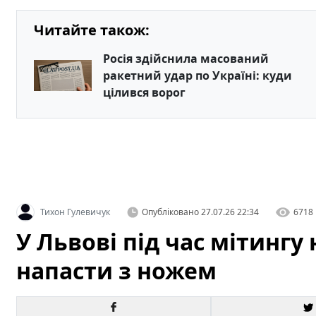
Читайте також:
Росія здійснила масований
ракетний удар по Україні: куди
цілився ворог
Тихон Гулевичук
Опубліковано
27.07.26 22:34
6718
У Львові під час мітинг
напасти з ножем