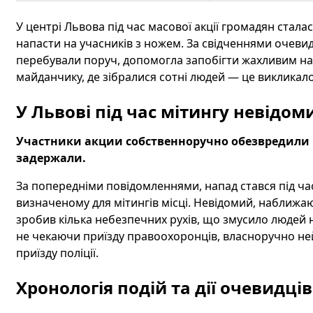
У центрі Львова під час масової акції громадян стал
напасти на учасників з ножем. За свідченнями очевид
перебували поруч, допомогла запобігти жахливим нас
майданчику, де зібралися сотні людей — це викликало
У Львові під час мітингу невідо
Участники акции собственноручно обезвредили 
задержали.
За попередніми повідомленнями, напад стався під час
визначеному для мітингів місці. Невідомий, наближаю
зробив кілька небезпечних рухів, що змусило людей н
не чекаючи приїзду правоохоронців, власноручно не
приїзду поліції.
Хронологія подій та дії очевидців