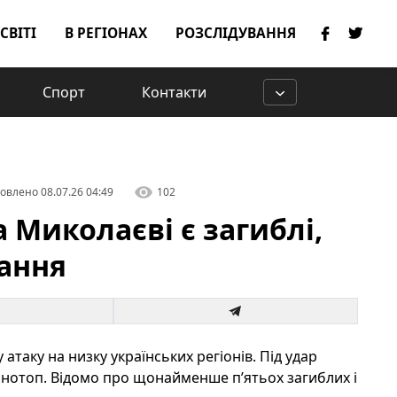
 СВІТІ
В РЕГІОНАХ
РОЗСЛІДУВАННЯ
Спорт
Контакти
овлено
08.07.26 04:49
102
а Миколаєві є загиблі,
вання
 атаку на низку українських регіонів. Під удар
Конотоп. Відомо про щонайменше п’ятьох загиблих і