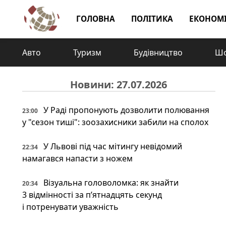
ГОЛОВНА
ПОЛІТИКА
ЕКОНОМ
Авто
Туризм
Будівництво
Шо
Новини: 27.07.2026
У Раді пропонують дозволити полювання
23:00
у "сезон тиші": зоозахисники забили на сполох
У Львові під час мітингу невідомий
22:34
намагався напасти з ножем
Візуальна головоломка: як знайти
20:34
3 відмінності за п’ятнадцять секунд
і потренувати уважність