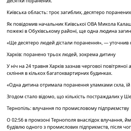
десятки поранених.
Київська область: троє загиблих, десятеро поранених
Як повідомив начальник Київської ОВА Микола Калашни
пожежі в Обухівському районі, ще одна людина загин
«Ще десятеро людей дістали поранення», — уточнив о
Харків: поранено трьох людей, зокрема дитину
У ніч на 24 травня Харків зазнав чергової повітряної
скління в кількох багатоквартирних будинках.
«Одна дитина отримала поранення уламками скла, їй
Згодом стало відомо, що кількість постраждалих у Ше
Тернопіль: влучання по промисловому підприємству
О 02:56 в промзоні Тернополя внаслідок влучання, й
будівлю одного з промислових підприємств, після чо