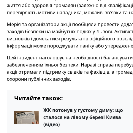
життя або здоров'я громадян (залежно від кваліфікаці
перевіряють мотиви нападника, можливі зв'язки та н
Мерія та організатори акції пообіцяли провести дода
заходів безпеки на майбутніх подіях у Львові. Актив
висновків і дочекатися результатів офіційного розсл
інформації може породжувати паніку або упереджене
Цей інцидент наголошує на необхідності балансувати
забезпеченням їхньої безпеки. Наразі справа перебу
акції отримали підтримку свідків та фахівців, а гром
охорони публічних заходів.
Читайте також:
ЖК потонув у густому диму: що
сталося на лівому березі Києва
(відео)