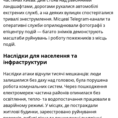
частинах Києва: дим стояв над районними
ландшафтами, дорогами рухалися автомобілі
екстрених служб, а на деяких вулицях спостерігалися
тривалі знеструмлення. Місцеві Telegram-канали та
оперативні служби оприлюднювали фотографії з
епіцентру подій — багато знімків демонструють
масштаби руйнувань і роботу пожежників з місць
подій.
Наслідки для населення та
інфраструктури
Наслідки атаки відчули тисячі мешканців: люди
залишилися без даху над головою, була порушена
робота комунальних систем. Через пошкодження
електромереж частина районів опинилася без
освітлення, тепло- та водопостачання працювали в
аварійному режимі. У місцях, де постраждали
житлові будинки, зареєстровано руйнування