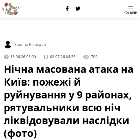
Розділи
Зоряна Білокрай
15.06.26 05:00
08.07.26 04:55
709
Нічна масована атака на
Київ: пожежі й
руйнування у 9 районах,
рятувальники всю ніч
ліквідовували наслідки
(фото)