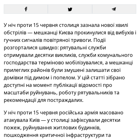
У ніч проти 15 червня столиця зазнала нової хвилі
обстрілів — мешканці Києва прокинулися від вибухів і
гучних сигналів повітряної тривоги. Події
розгорталися швидко: рятувальні служби
отримували десятки викликів, служби комунального
господарства терміново мобілізувалися, а мешканці
прилеглих районів були змушені залишати свої
домівки під димом і попелом. У цій статті зібрано
доступні на момент публікації відомості про
масштаби руйнувань, роботу рятувальників та
рекомендації для постраждалих.
У ніч проти 15 червня російська армія масовано
атакувала Київ — у столиці зафіксували десятки
пожеж, руйнування житлових будинків,
пошкодження критичної інфраструктури та