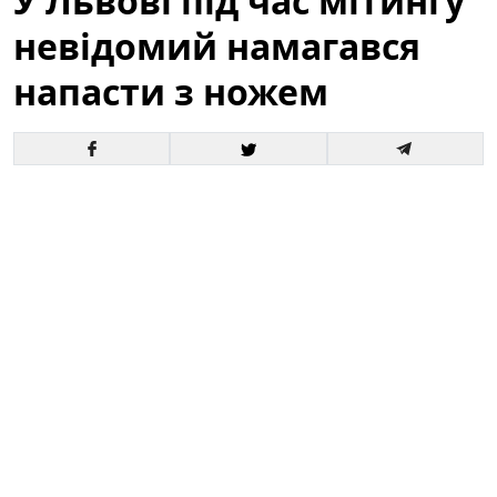
У Львові під час мітингу
невідомий намагався
напасти з ножем
У центрі Львова під час масової акції громадян
сталася тривожна подія: невідомий чоловік
спробував напасти на учасників з ножем. За
свідченнями очевидців, оперативна реакція самих
людей, які перебували поруч, допомогла запобігти
жахливим наслідкам. Подія відбулася на відкритому
майданчику, де зібралися сотні людей — це
викликало підвищену увагу поліції та медичних
служб.
У Львові під час мітингу невідомий
намагався напасти з ножем