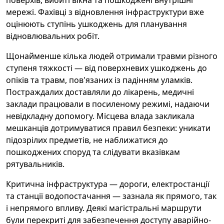
поверхів, вибиті вікна та пошкоджені внутрішні
мережі. Фахівці з відновлення інфраструктури вже
оцінюють ступінь ушкоджень для планування
відновлювальних робіт.
Щонайменше кілька людей отримали травми різного
ступеня тяжкості — від поверхневих ушкоджень до
опіків та травм, пов'язаних із падінням уламків.
Постраждалих доставляли до лікарень, медичні
заклади працювали в посиленому режимі, надаючи
невідкладну допомогу. Місцева влада закликала
мешканців дотримуватися правил безпеки: уникати
підозрілих предметів, не наближатися до
пошкоджених споруд та слідувати вказівкам
рятувальників.
Критична інфраструктура — дороги, електростанції
та станції водопостачання — зазнала як прямого, так
і непрямого впливу. Деякі магістральні маршрути
були перекриті для забезпечення доступу аварійно-