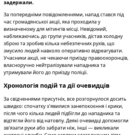
задержали.
За попередніми повідомленнями, напад стався під
час громадянської акції, яка проходила у
визначеному для мітингів місці. Невідомий,
наближаючись до групи учасників, дістав холодну
зброю та зробив кілька небезпечних рухів, що
змусило людей навколо оперативно відреагувати.
Учасники акції, не чекаючи приїзду правоохоронців,
власноручно нейтралізували нападника та
утримували його до приїзду поліції.
Хронологія подій та дії очевидців
За свідченнями присутніх, все розгорнулося досить
швидко: спочатку з'явилися занепокоєння і крики,
після чого кілька людей підбігли до нападника та
відтягли його від натовпу. Деякі очевидці допомогли
зв'язати руки або забрати ніж, інші — викликали