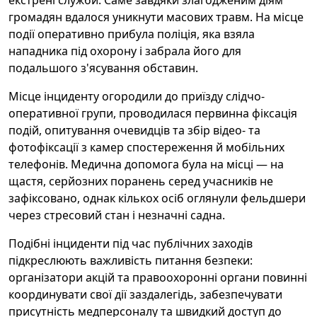
екстрені служби. Саме завдяки злагодженим діям
громадян вдалося уникнути масових травм. На місце
події оперативно прибула поліція, яка взяла
нападника під охорону і забрала його для
подальшого з'ясування обставин.
Місце інциденту огородили до приїзду слідчо-
оперативної групи, проводилася первинна фіксація
подій, опитування очевидців та збір відео- та
фотофіксації з камер спостереження й мобільних
телефонів. Медична допомога була на місці — на
щастя, серйозних поранень серед учасників не
зафіксовано, однак кількох осіб оглянули фельдшери
через стресовий стан і незначні садна.
Подібні інциденти під час публічних заходів
підкреслюють важливість питання безпеки:
організатори акцій та правоохоронні органи повинні
координувати свої дії заздалегідь, забезпечувати
присутність медперсоналу та швидкий доступ до