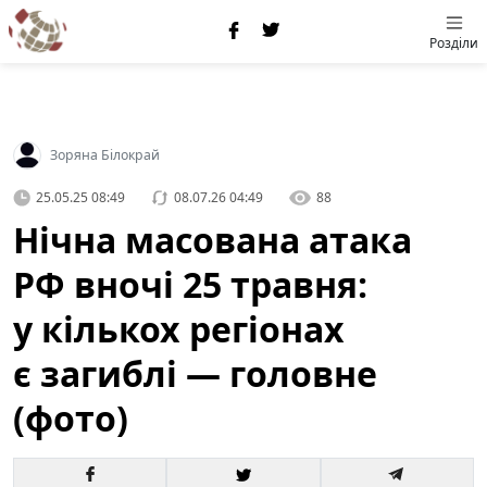
Розділи
Зоряна Білокрай
25.05.25 08:49
08.07.26 04:49
88
Нічна масована атака
РФ вночі 25 травня:
у кількох регіонах
є загиблі — головне
(фото)