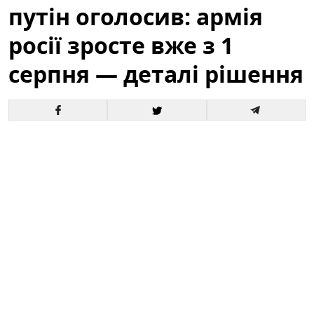
путін оголосив: армія
росії зросте вже з 1
серпня — деталі рішення
Офіційне оголошення кремля про збільшення
чисельності збройних сил викликало хвилю запитань
і припущень як усередині росії, так і за її межами. За
словами президента, відповідні кроки набудуть
чинності з 1 серпня, і вже згадується низка
організаційних, кадрових та фінансових рішень для
реалізації цього плану.
Це вже третє рішення про
розширення армії росії від початку року.
Зараз
важливо розібратися в деталях: кого саме
стосуватиметься збільшення, які правові механізми