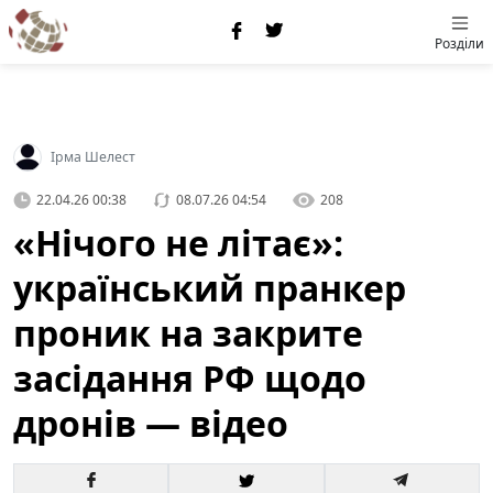
Розділи
Ірма Шелест
22.04.26 00:38
08.07.26 04:54
208
«Нічого не літає»:
український пранкер
проник на закрите
засідання РФ щодо
дронів — відео