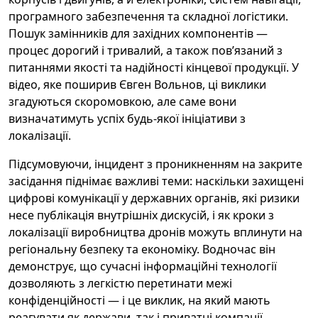
програмного забезпечення та складної логістики.
Пошук замінників для західних компонентів —
процес дорогий і тривалий, а також пов’язаний з
питаннями якості та надійності кінцевої продукції. У
відео, яке поширив Євген Вольнов, ці виклики
згадуються скоромовкою, але саме вони
визначатимуть успіх будь‑якої ініціативи з
локалізації.
Підсумовуючи, інцидент з проникненням на закрите
засідання піднімає важливі теми: наскільки захищені
цифрові комунікації у державних органів, які ризики
несе публікація внутрішніх дискусій, і як кроки з
локалізації виробництва дронів можуть вплинути на
регіональну безпеку та економіку. Водночас він
демонструє, що сучасні інформаційні технології
дозволяють з легкістю перетинати межі
конфіденційності — і це виклик, на який мають
реагувати як держави, так і приватні компанії.