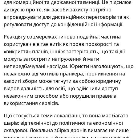
для комерційної та державної таємниці. Це підсилює
дискусію про те, які засоби захисту потрібно
впроваджувати для дистанційних переговорів та як
регулювати доступ до конфіденційної інформації.
Реакція у соцмережах типово подвійна: частина
користувачів вітає витік як прояв прозорості та
«викриття» планів, інші ж застерігають, що такі дії
можуть загострити напруження й мати
непередбачувані наслідки. Юристи наголошують, що
незалежно від мотивів пранкера, проникнення на
закриті збори може тягнути за собою юридичну
відповідальність для осіб, що здійснили доступ
незаконним способом або порушили правила
використання сервісів.
Що стосується теми локалізації, то вона має багато
шарів: від технічної до політичної та економічної
складової. Локальна збірка дронів вимагає не лише
корпусів і двигунів, а й електроніки, систем навігації,