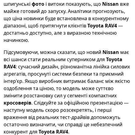
шпигунські
фото
і витоки показують, що
Nissan
вже
майже готовий до запуску. Аналітики прогнозують,
що ціна новинки буде встановлена в конкурентному
діапазоні, щоб притягнути клієнтів
Toyota RAV4
—
достатньо доступно, але з виразною технічною
начинкою.
Підсумовуючи, можна сказати, що новий
Nissan
має
всі шанси стати реальним суперником для
Toyota
RAV4
: сучасний дизайн, різноманітна лінійка силових
агрегатів, просунуті системи безпеки та приємний
інтер'єр. Якщо виробник витримає баланс між якістю
оздоблення та ціною, то модель може суттєво
змінити розстановку сил у сегменті компактних
кросоверів
. Слідкуйте за офіційною презентацією —
наступну модель скоро розсекретять, і перші
враження від реальних тест-драйвів допоможуть
остаточно визначити, чи справді це небезпечний
конкурент для
Toyota RAV4
.