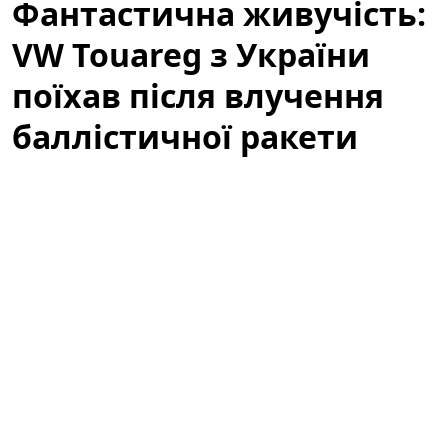
Фантастична живучість:
VW Touareg з України
поїхав після влучення
баллістичної ракети
(відео)
У мережі з'явилося вражаюче відео, яке вже за кілька
годин набрало сотні тисяч переглядів:
Volkswagen
Touareg
, зареєстрований в Україні, після влучення
баллістичної ракети все ж поїхав. Подія викликала
широкий резонанс серед автомобільних експертів,
волонтерів і пересічних користувачів, адже ролик
демонструє неймовірну стійкість і живучість техніки