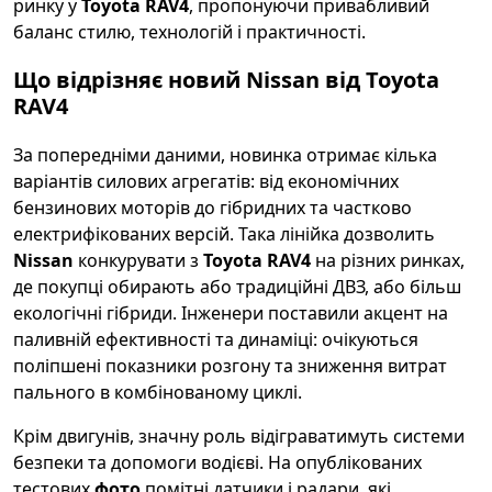
ринку у
Toyota RAV4
, пропонуючи привабливий
баланс стилю, технологій і практичності.
Що відрізняє новий Nissan від Toyota
RAV4
За попередніми даними, новинка отримає кілька
варіантів силових агрегатів: від економічних
бензинових моторів до гібридних та частково
електрифікованих версій. Така лінійка дозволить
Nissan
конкурувати з
Toyota RAV4
на різних ринках,
де покупці обирають або традиційні ДВЗ, або більш
екологічні гібриди. Інженери поставили акцент на
паливній ефективності та динаміці: очікуються
поліпшені показники розгону та зниження витрат
пального в комбінованому циклі.
Крім двигунів, значну роль відіграватимуть системи
безпеки та допомоги водієві. На опублікованих
тестових
фото
помітні датчики і радари, які