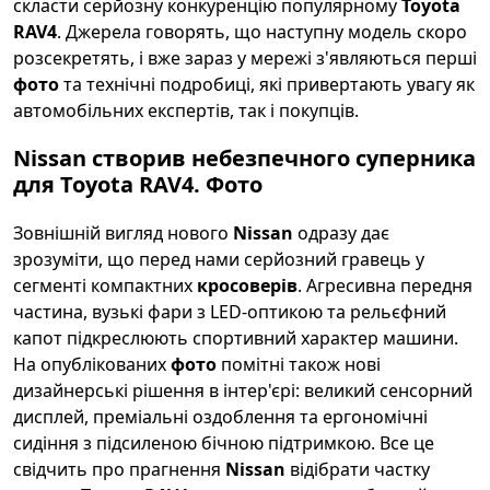
скласти серйозну конкуренцію популярному
Toyota
RAV4
. Джерела говорять, що наступну модель скоро
розсекретять, і вже зараз у мережі з'являються перші
фото
та технічні подробиці, які привертають увагу як
автомобільних експертів, так і покупців.
Nissan створив небезпечного суперника
для Toyota RAV4. Фото
Зовнішній вигляд нового
Nissan
одразу дає
зрозуміти, що перед нами серйозний гравець у
сегменті компактних
кросоверів
. Агресивна передня
частина, вузькі фари з LED-оптикою та рельєфний
капот підкреслюють спортивний характер машини.
На опублікованих
фото
помітні також нові
дизайнерські рішення в інтер'єрі: великий сенсорний
дисплей, преміальні оздоблення та ергономічні
сидіння з підсиленою бічною підтримкою. Все це
свідчить про прагнення
Nissan
відібрати частку