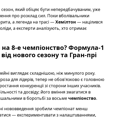
: сезон, який обіцяє бути непередбачуваним, уже
лення про розклад сил. Поки вболівальники
рита, а легенда на трасі —
Хемілтон
— націлився
оліди, а експерти аналізують, хто отримає
е на 8-е чемпіонство? Формула-1
від нового сезону та Гран-прі
-лейні виглядає складнішою, ніж минулого року.
роза для лідерів, тепер не обов'язково є головною
остання конкуренції зі сторони інших учасників.
ьності та досвіду; його вміння змагатися в
рішальними в боротьбі за восьме
чемпіонство
.
тичні нововведення зробили чемпіонат менш
ватися — експериментувати з налаштуваннями,