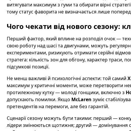
витягувати максимум з гуми та обирати вірні стратегі
тому статус фаворита не визначається лише попередн
Чого чекати від нового сезону: к
Перший фактор, який вплине на розподіл очок — техні
свою роботу над шасі та двигунами, можуть регулярніше
експериментами, ризикують отримати серійні відмови
стратега: кількість зон для обгону, характер траси, п
підсумкові позиції.
Не менш важливі й психологічні аспекти: той самий
Х
максимум у критичні моменти, може перетворити невп
протилежному кутку — молоді гонщики, включно з
Но
допускають помилки. Якщо
McLaren
зуміє стабілізув
претендентів на перемоги, але без гарантій.
Сценарії сезону можуть бути такими: перший — конк
лідери змінюються щотижня; другий — домінування од