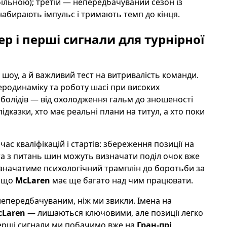
льною); третій — непередбачуваний сезон із
абирають імпульс і тримають темп до кінця.
тер і перші сигнали для турнірної
шоу, а й важливий тест на витривалість команди.
родинаміку та роботу шасі при високих
 болідів — від охолодження гальм до зношеності
ідказки, хто має реальні плани на титул, а хто поки
ас кваліфікацій і стартів: збереження позиції на
та з питань шин можуть визначати поділ очок вже
 означатиме психологічний трамплін до боротьби за
, що
McLaren
має ще багато над чим працювати.
непередбачуваним, ніж ми звикли. Імена на
cLaren
— лишаються ключовими, але позиції легко
 Перші сигнали ми побачимо вже на
Гран-прі