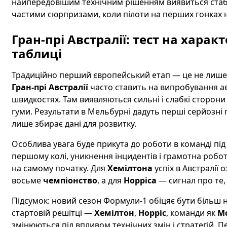
найпередовішим технічним рішенням виявиться стабі
частими сюрпризами, коли пілоти на перших гонках н
Гран-прі Австралії: тест на харак
таблиці
Традиційно перший європейський етап — це не лише 
Гран-прі Австралії
часто ставить на випробування ае
швидкостях. Там виявляються сильні і слабкі сторони
гуми. Результати в Мельбурні дадуть перші серйозні п
лише збирає дані для розвитку.
Особлива увага буде прикута до роботи в команді під ч
першому колі, уникнення інцидентів і грамотна робо
на самому початку. Для
Хемілтона
успіх в Австралії
восьме
чемпіонство
, а для
Норріса
— сигнал про те
Підсумок: новий сезон Формули-1 обіцяє бути більш 
стартовій решітці —
Хемілтон
,
Норріс
, команди як
M
змінюються під впливом технічних змін і стратегій.