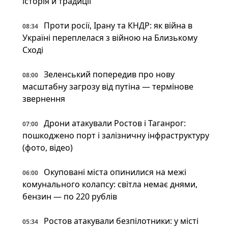
історія й традиції
Проти росії, Ірану та КНДР: як війна в
08:34
Україні переплелася з війною на Близькому
Сході
Зеленський попередив про нову
08:00
масштабну загрозу від путіна — термінове
звернення
Дрони атакували Ростов і Таганрог:
07:00
пошкоджено порт і залізничну інфраструктуру
(фото, відео)
Окуповані міста опинилися на межі
06:00
комунального колапсу: світла немає днями,
бензин — по 220 рублів
Ростов атакували безпілотники: у місті
05:34