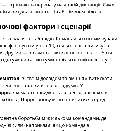
ї — отримають перевагу на довгій дистанції. Саме
іми результатами тестів або іменем пілота.
лючові фактори і сценарії
чна надійність болідів. Команди, які оптимізували
 фінішувати у топ-10, тоді як ті, хто ризикує з
. Другий — розвиток тактики піт-стопів і робота
огодні умови та тип гуми зроблять свій внесок у
емілтон
, зі своїм досвідом та вмінням витискати
евнені початки в серію подіумів. У
рріс
, які мають швидкість і агресію, але інколи
ати болід, Норріс знову може опинитися серед
урентна боротьба між кількома командами, де
нієї сили (наприклад, якщо команда з