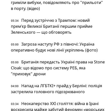
гриміли вибухи, повідомляють про "прильоти"
в порту. (відео)
Перед зустріччю з Трампом: новий
05:34
прем'єр Великої Британії першим прийме
Зеленського — що обговорять
Загроза наступу РФ з півночі: Україна
05:00
оперативно будує нові лінії укріплень (фото)
Британія передасть Україні права на Stone
05:00
Cloak: що відомо про систему РЕБ, яка
"приховує" дрони
Напад на ЛГБТКІ+ прайд у Берліні: поліція
04:00
застрелила головного підозрюваного
Неокаперство XXI століття: війна в Ірані
03:34
воскресила майже забутий феномен «морських