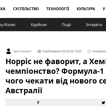
ІКА
СУСПІЛЬСТВО
ТЕХНОЛОГІЇ
КУЛЬТУРА
У
у-бізнес
Курйози
Події
Інтерв'ю
Ірма Шелест
Опубліковано
06.03.26 10:02
Оновлен
Норріс не фаворит, а Хемі
чемпіонство? Формула-1
чого чекати від нового се
Австралії