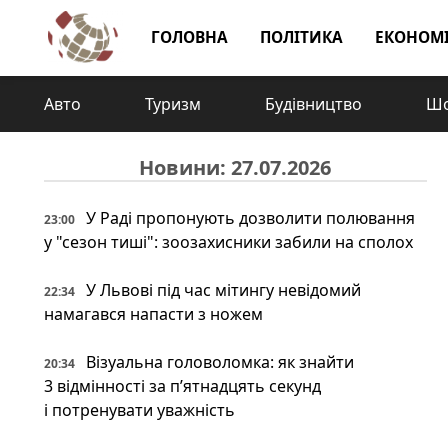
ГОЛОВНА
ПОЛІТИКА
ЕКОНОМ
Авто
Туризм
Будівництво
Шо
Новини: 27.07.2026
У Раді пропонують дозволити полювання
23:00
у "сезон тиші": зоозахисники забили на сполох
У Львові під час мітингу невідомий
22:34
намагався напасти з ножем
Візуальна головоломка: як знайти
20:34
3 відмінності за п’ятнадцять секунд
і потренувати уважність