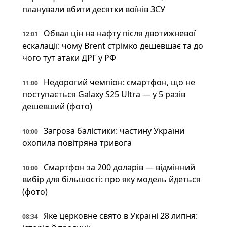
планували вбити десятки воїнів ЗСУ
Обвал цін на нафту після двотижневої
12:01
ескалації: чому Brent стрімко дешевшає та до
чого тут атаки ДРГ у РФ
Недорогий чемпіон: смартфон, що не
11:00
поступається Galaxy S25 Ultra — у 5 разів
дешевший (фото)
Загроза балістики: частину України
10:00
охопила повітряна тривога
Смартфон за 200 доларів — відмінний
10:00
вибір для більшості: про яку модель йдеться
(фото)
Яке церковне свято в Україні 28 липня:
08:34