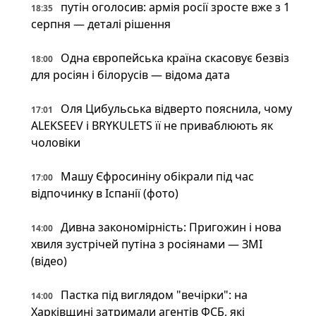
путін оголосив: армія росії зросте вже з 1
18:35
серпня — деталі рішення
Одна європейська країна скасовує безвіз
18:00
для росіян і білорусів — відома дата
Оля Цибульська відверто пояснила, чому
17:01
ALEKSEEV і BRYKULETS її не приваблюють як
чоловіки
Машу Єфросиніну обікрали під час
17:00
відпочинку в Іспанії (фото)
Дивна закономірність: Пригожин і нова
14:00
хвиля зустрічей путіна з росіянами — ЗМІ
(відео)
Пастка під виглядом "вечірки": на
14:00
Харківщині затримали агентів ФСБ, які