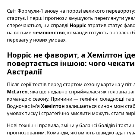
Світ Формули-1 знову на порозі великого перевороту
стартує, і перші прогнози змушують переглянути уяв
сперечаються, чи справді
Норріс
втратив статус фаво
на восьме
чемпіонство
, команди готують оновлені б
перевагу у нових умовах.
Норріс не фаворит, а Хемілтон ід
повертається іншою: чого чекати 
Австралії
Після серії тестів перед стартом сезону картина у піт
McLaren
, яка ще недавно сприймалася як головна заг
командою сезону. Причини — технічні складнощі та зр
Водночас ім'я
Хемілтон
залишається синонімом стабіл
умовах тиску і стратегічно мислити можуть стати ви
Нові технічні правила, зміни у балансі болідів і так
прогнозованим. Команди, які вміють швидко адапту