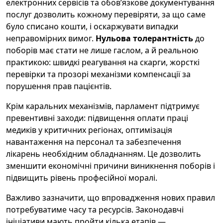
електронних сервісів та обов’язкове документування
послуг дозволить кожному перевіряти, за що саме
було списано кошти, і оскаржувати випадки
неправомірних вимог.
Нульова толерантність
до
поборів має стати не лише гаслом, а й реальною
практикою: швидкі реагування на скарги, жорсткі
перевірки та прозорі механізми компенсації за
порушення прав пацієнтів.
Крім каральних механізмів, парламент підтримує
превентивні заходи: підвищення оплати праці
медиків у критичних регіонах, оптимізація
навантаження на персонал та забезпечення
лікарень необхідним обладнанням. Це дозволить
зменшити економічні причини виникнення поборів і
підвищить рівень професійної моралі.
Важливо зазначити, що впровадження нових правил
потребуватиме часу та ресурсів. Законодавчі
ініціативи мають пройти кілька етапів —