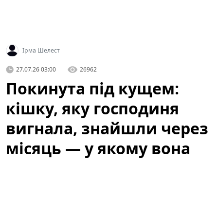
Ірма Шелест
27.07.26 03:00
26962
Покинута під кущем:
кішку, яку господиня
вигнала, знайшли через
місяць — у якому вона
стані