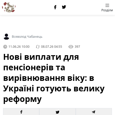
Розділи
Всеволод Чабанець
11.06.26 10:00
08.07.26 04:55
397
Нові виплати для
пенсіонерів та
вирівнювання віку: в
Україні готують велику
реформу