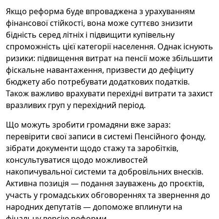
Якщо реформа буде впроваджена з урахуванням
фінансової стійкості, вона може суттєво знизити
бідність серед літніх і підвищити купівельну
спроможність цієї категорії населення. Однак існують
ризики: підвищення витрат на пенсії може збільшити
фіскальне навантаження, призвести до дефіциту
бюджету або потребувати додаткових податків.
Також важливо врахувати перехідні витрати та захист
вразливих груп у перехідний період.
Що можуть зробити громадяни вже зараз:
перевірити свої записи в системі Пенсійного фонду,
зібрати документи щодо стажу та заробітків,
консультуватися щодо можливостей
накопичувальної системи та добровільних внесків.
Активна позиція — подання зауважень до проєктів,
участь у громадських обговореннях та звернення до
народних депутатів — допоможе вплинути на
фінальну версію реформи.