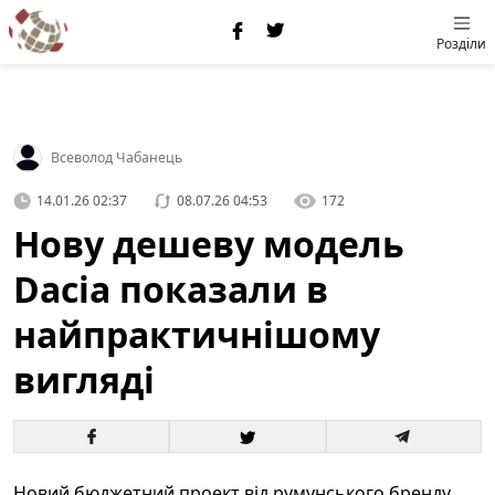
Розділи
Всеволод Чабанець
14.01.26 02:37
08.07.26 04:53
172
Нову дешеву модель
Dacia показали в
найпрактичнішому
вигляді
Новий бюджетний проект від румунського бренду