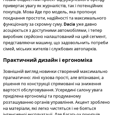
привертає увагу як журналістів, так і потенційних
покупців. Мова йде про модель, яка пропонує
поєднання простоти, надійності та максимального
функціоналу за скромну суму.
Dacia
уже давно
асоціюється з доступними автомобілями, і тепер
виробник серйозно налаштований на цей сегмент,
представляючи машину, що задовольнить потреби
сімей, міських жителів і службових автопарків.
Практичний дизайн і ергономіка
Зовнішній вигляд новинки створений максимально
прагматично: лінії кузова прості, але впізнавані, а
рішення по конструкції спрямовані на зниження
вартості обслуговування. Усередині салону увага
приділена ергономіці та продуманому
розташуванню органів управління. Акцент зроблено
на матеріали, які легко чистяться і не бояться
інтенсивної експлуатації. Для багатьох покупців