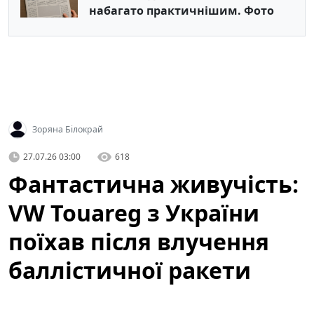
набагато практичнішим. Фото
Зоряна Білокрай
27.07.26 03:00
618
Фантастична живучість:
VW Touareg з України
поїхав після влучення
баллістичної ракети
(відео)