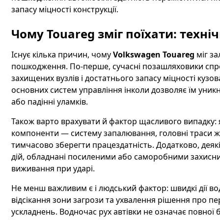
запасу міцності конструкції.
Чому Touareg зміг поїхати: техні
Існує кілька причин, чому
Volkswagen Touareg
міг за
пошкодження. По-перше, сучасні позашляховики спро
захищених вузлів і достатнього запасу міцності кузов
основних систем управління інколи дозволяє їм уник
або падінні уламків.
Також варто врахувати й фактор щасливого випадку: 
компоненти — систему запалювання, головні траси 
тимчасово зберегти працездатність. Додатково, дея
дій, обладнані посиленими або саморобними захисн
виживання при ударі.
Не менш важливим є і людський фактор: швидкі дії во
відсікання зони загрози та ухвалення рішення про 
ускладнень. Водночас рух автівки не означає повної