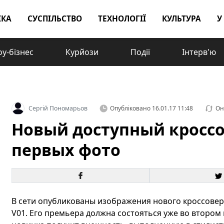
ІКА
СУСПІЛЬСТВО
ТЕХНОЛОГІЇ
КУЛЬТУРА
У
у-бізнес
Курйози
Події
Інтерв'ю
Сергій Пономарьов
Опубліковано
16.01.17 11:48
Он
Новый доступный кроссов
первых фото
В сети опубликованы изображения нового кроссовера
V01. Его премьера должна состояться уже во втором