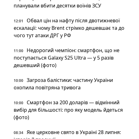
планували вбити десятки воїнів ЗСУ
Обвал цін на нафту після двотижневої
12:01
ескалації: чому Brent стрімко дешевшає та до
чого тут атаки ДРГ у РФ
Недорогий чемпіон: смартфон, що не
11:00
поступається Galaxy S25 Ultra — у 5 разів
дешевший (фото)
Загроза балістики: частину України
10:00
охопила повітряна тривога
Смартфон за 200 доларів — відмінний
10:00
вибір для більшості: про яку модель йдеться
(фото)
Яке церковне свято в Україні 28 липня:
08:34