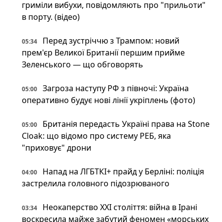
гриміли вибухи, повідомляють про "прильоти"
в порту. (відео)
Перед зустріччю з Трампом: новий
05:34
прем'єр Великої Британії першим прийме
Зеленського — що обговорять
Загроза наступу РФ з півночі: Україна
05:00
оперативно будує нові лінії укріплень (фото)
Британія передасть Україні права на Stone
05:00
Cloak: що відомо про систему РЕБ, яка
"приховує" дрони
Напад на ЛГБТКІ+ прайд у Берліні: поліція
04:00
застрелила головного підозрюваного
Неокаперство XXI століття: війна в Ірані
03:34
воскресила майже забутий феномен «морських