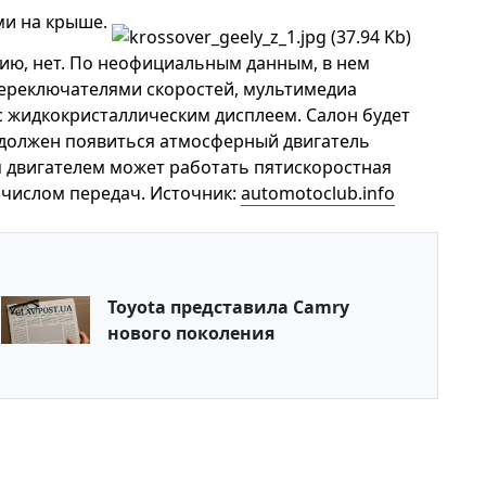
ми на крыше.
нию, нет. По неофициальным данным, в нем
переключателями скоростей, мультимедиа
с жидкокристаллическим дисплеем. Салон будет
 должен появиться атмосферный двигатель
м двигателем может работать пятискоростная
 числом передач. Источник:
automotoclub.info
Toyota представила Camry
нового поколения