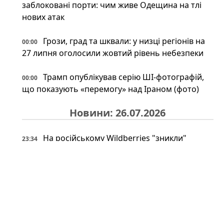
заблоковані порти: чим живе Одещина на тлі
нових атак
Грози, град та шквали: у низці регіонів на
00:00
27 липня оголосили жовтий рівень небезпеки
Трамп опублікував серію ШІ-фотографій,
00:00
що показують «перемогу» над Іраном (фото)
Новини: 26.07.2026
На російському Wildberries "зникли"
23:34
військові товари: що сталося насправді
Іран може відповісти Україні після удару
23:34
по судну: експерт назвав можливі сценарії
Під льодами Антарктики знайшли
23:00
прихований світ: науковці шоковані побаченим