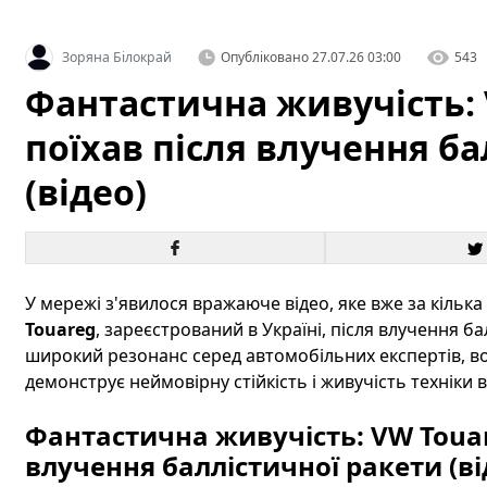
Зоряна Білокрай
Опубліковано
27.07.26 03:00
543
Фантастична живучість: 
поїхав після влучення ба
(відео)
У мережі з'явилося вражаюче відео, яке вже за кілька
Touareg
, зареєстрований в Україні, після влучення ба
широкий резонанс серед автомобільних експертів, во
демонструє неймовірну стійкість і живучість техніки 
Фантастична живучість: VW Touar
влучення баллістичної ракети (ві