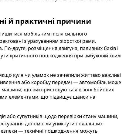
чні й практичні причини
лишитися мобільним після сильного
ектовані з урахуванням жорсткої рами,
а. По-друге, розміщення двигуна, паливних баків і
нути критичного пошкодження при вибуховій хвилі
якщо куля чи уламок не зачепили життєво важливі
живлення або коробку передач — автомобіль може
кі машини, що використовуються в зоні бойових
ими елементами, що підвищує шанси на
дія або супутників щодо перевірки стану машини,
пересування допомогли уникнути подальших
 безпеки — технічні пошкодження можуть