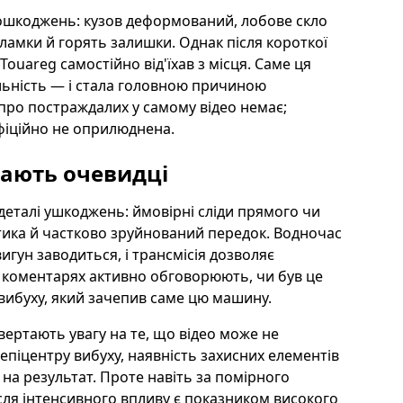
ошкоджень: кузов деформований, лобове скло
ламки й горять залишки. Однак після короткої
Touareg самостійно від'їхав з місця. Саме ця
льність — і стала головною причиною
 про постраждалих у самому відео немає;
офіційно не оприлюднена.
мають очевидці
деталі ушкоджень: ймовірні сліди прямого чи
тика й частково зруйнований передок. Водночас
игун заводиться, і трансмісія дозволяє
 у коментарях активно обговорюють, чи був це
вибуху, який зачепив саме цю машину.
вертають увагу на те, що відео може не
 епіцентру вибуху, наявність захисних елементів
на результат. Проте навіть за помірного
сля інтенсивного впливу є показником високого