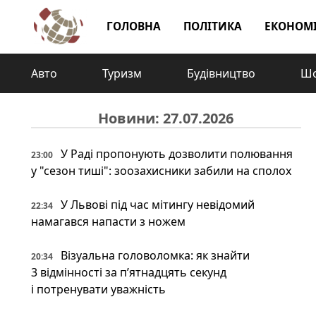
ГОЛОВНА
ПОЛІТИКА
ЕКОНОМ
Авто
Туризм
Будівництво
Шо
Новини: 27.07.2026
У Раді пропонують дозволити полювання
23:00
у "сезон тиші": зоозахисники забили на сполох
У Львові під час мітингу невідомий
22:34
намагався напасти з ножем
Візуальна головоломка: як знайти
20:34
3 відмінності за п’ятнадцять секунд
і потренувати уважність