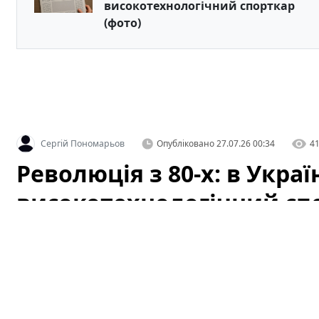
високотехнологічний спорткар
(фото)
Сергій Пономарьов
Опубліковано
27.07.26 00:34
4
Революція з 80-х: в Укра
високотехнологічний спо
В Україні помітили справжню легенду японського автоп
привертає увагу фотографів і ентузіастів. Фотознімк
автоспільноті: старий, але технологічно прогресивни