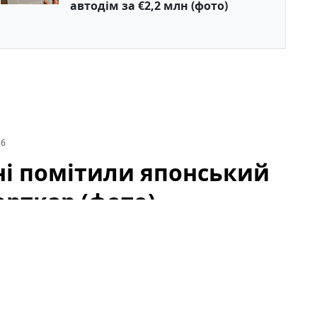
автодім за €2,2 млн (фото)
16
їні помітили японський
рткар (фото)
рому — рідкісне купе кінця 1980-х, яке й досі
и цього автомобіля викликали хвилю обговорень в
й спорткар виглядає так, ніби час зробив для нього