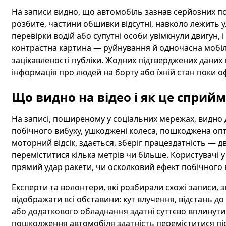
На записи видно, що автомобіль зазнав серйозних п
розбите, частини обшивки відсутні, навколо лежить у
перевірки водій або супутні особи увімкнули двигун, і 
контрастна картина — руйнування й одночасна мобі
зацікавленості публіки. Жодних підтверджених даних
інформація про людей на борту або їхній стан поки 
Що видно на відео і як це сприй
На записі, поширеному у соціальних мережах, видно 
побічного вибуху, ушкоджені колеса, пошкоджена оп
моторний відсік, здається, зберіг працездатність — дв
переміститися кілька метрів чи більше. Користувачі
прямий удар ракети, чи осколковий ефект побічного 
Експерти та волонтери, які розбирали схожі записи, з
відображати всі обставини: кут влучення, відстань до
або додаткового обладнання здатні суттєво вплинути 
пошкодження автомобіля здатність переміститися пі