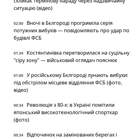
скликає термінову нараду через надзвичайну
ситуацію (відео)
Вночі в Бєлгороді прогриміла серія
02:00
потужних вибухів — повідомляють про удар по
будівлі ФСБ
Костянтинівка перетворилася на суцільну
01:34
"сіру зону" — військовий оглядач пояснює
У російському Бєлгороді лунають вибухи:
01:00
під обстрілом місцеве відділення ФСБ (фото,
відео)
Революція з 80-х: в Україні помітили
00:34
японський високотехнологічний спорткар
(фото)
Відпочинок на замінованих берегах і
00:34