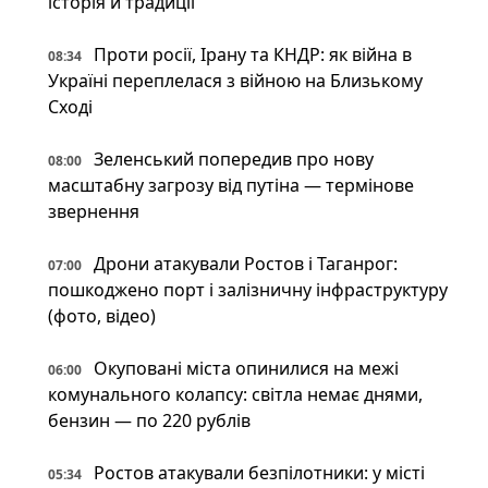
історія й традиції
Проти росії, Ірану та КНДР: як війна в
08:34
Україні переплелася з війною на Близькому
Сході
Зеленський попередив про нову
08:00
масштабну загрозу від путіна — термінове
звернення
Дрони атакували Ростов і Таганрог:
07:00
пошкоджено порт і залізничну інфраструктуру
(фото, відео)
Окуповані міста опинилися на межі
06:00
комунального колапсу: світла немає днями,
бензин — по 220 рублів
Ростов атакували безпілотники: у місті
05:34