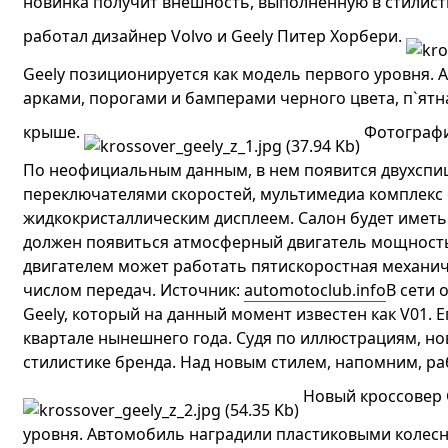
новинка получит внешность, выполненную в стилист
работал дизайнер Volvo и Geely Питер Хорбери.
Geely позиционируется как модель первого уровня.
арками, порогами и бамперами черного цвета, п`я
крыше.
Фотографий
По неофициальным данным, в нем появится двухспи
переключателями скоростей, мультимедиа комплекс 
жидкокристаллическим дисплеем. Салон будет иметь
должен появиться атмосферный двигатель мощностью
двигателем может работать пятискоростная механич
числом передач. Источник:
automotoclub.info
В сети 
Geely, который на данный момент известен как V01. 
квартале нынешнего года. Судя по иллюстрациям, н
стилистике бренда. Над новым стилем, напомним, раб
Новый кроссовер 
уровня. Автомобиль наградили пластиковыми колес