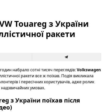
VW Touareg з України
ллістичної ракети
 годин набрало сотні тисяч переглядів:
Volkswagen
ллістичної ракети все ж поїхав. Подія викликала
лонтерів і пересічних користувачів, адже ролик
в надзвичайних умовах.
eg з України поїхав після
део)