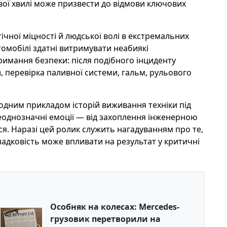
вої хвилі може призвести до відмови ключових
ічної міцності й людської волі в екстремальних
омобілі здатні витримувати неабиякі
имання безпеки: після подібного інциденту
в, перевірка паливної системи, гальм, рульового
 одним прикладом історій виживання техніки під
неоднозначні емоції — від захоплення інженерною
ося. Наразі цей ролик служить нагадуванням про те,
ипадковість може впливати на результат у критичні
Особняк на колесах: Mercedes-
грузовик перетворили на