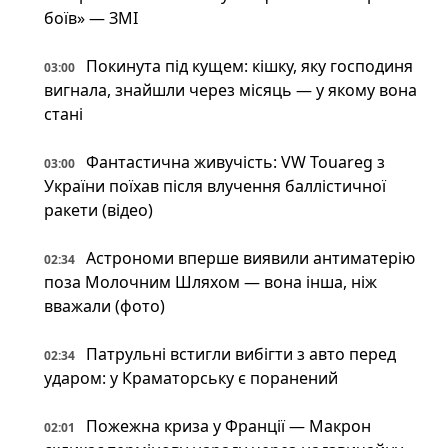
боїв» — ЗМІ
Покинута під кущем: кішку, яку господиня
03:00
вигнала, знайшли через місяць — у якому вона
стані
Фантастична живучість: VW Touareg з
03:00
України поїхав після влучення баллістичної
ракети (відео)
Астрономи вперше виявили антиматерію
02:34
поза Молочним Шляхом — вона інша, ніж
вважали (фото)
Патрульні встигли вибігти з авто перед
02:34
ударом: у Краматорську є поранений
Пожежна криза у Франції — Макрон
02:01