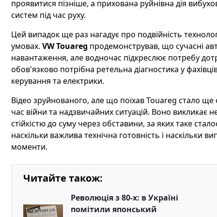
проявитися пізніше, а прихована руйнівна дія вибухо
систем під час руху.
Цей випадок ще раз нагадує про подвійність технолог
умовах.
VW Touareg
продемонстрував, що сучасні авт
навантаження, але водночас підкреслює потребу дотр
обов'язково потрібна ретельна діагностика у фахівці
керування та електрики.
Відео зруйнованого, але що поїхав Touareg стало ще
час війни та надзвичайних ситуацій. Воно викликає 
стійкістю до суму через обставини, за яких таке стал
наскільки важлива технічна готовність і наскільки в
моменти.
Читайте також:
Революція з 80-х: в Україні
помітили японський