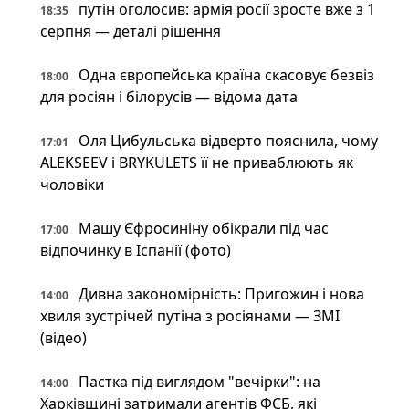
путін оголосив: армія росії зросте вже з 1
18:35
серпня — деталі рішення
Одна європейська країна скасовує безвіз
18:00
для росіян і білорусів — відома дата
Оля Цибульська відверто пояснила, чому
17:01
ALEKSEEV і BRYKULETS її не приваблюють як
чоловіки
Машу Єфросиніну обікрали під час
17:00
відпочинку в Іспанії (фото)
Дивна закономірність: Пригожин і нова
14:00
хвиля зустрічей путіна з росіянами — ЗМІ
(відео)
Пастка під виглядом "вечірки": на
14:00
Харківщині затримали агентів ФСБ, які