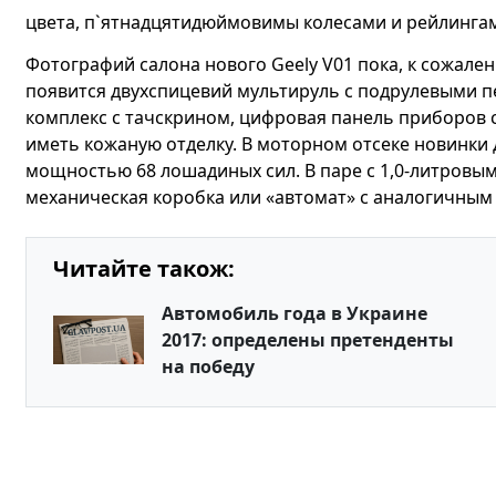
цвета, п`ятнадцятидюймовимы колесами и рейлинга
Фотографий салона нового Geely V01 пока, к сожале
появится двухспицевий мультируль с подрулевыми 
комплекс с тачскрином, цифровая панель приборов 
иметь кожаную отделку. В моторном отсеке новинки
мощностью 68 лошадиных сил. В паре с 1,0-литровы
механическая коробка или «автомат» с аналогичным
Читайте також:
Автомобиль года в Украине
2017: определены претенденты
на победу