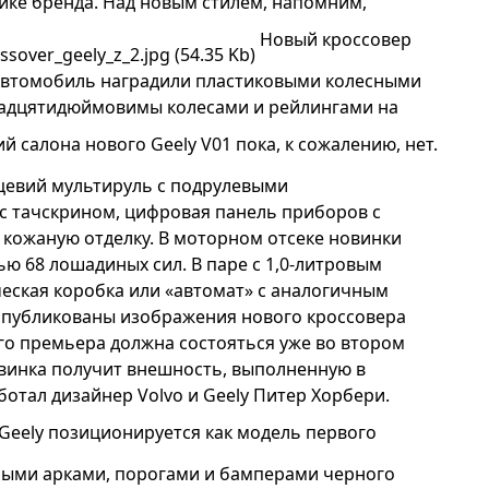
ике бренда. Над новым стилем, напомним,
Новый кроссовер
 Автомобиль наградили пластиковыми колесными
тнадцятидюймовимы колесами и рейлингами на
 салона нового Geely V01 пока, к сожалению, нет.
цевий мультируль с подрулевыми
с тачскрином, цифровая панель приборов с
 кожаную отделку. В моторном отсеке новинки
 68 лошадиных сил. В паре с 1,0-литровым
еская коробка или «автомат» с аналогичным
опубликованы изображения нового кроссовера
Его премьера должна состояться уже во втором
овинка получит внешность, выполненную в
отал дизайнер Volvo и Geely Питер Хорбери.
Geely позиционируется как модель первого
ными арками, порогами и бамперами черного