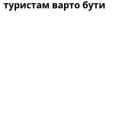
туристам варто бути
обережними
Літній відпочинок у Барселоні — це пляжі, сонце та
прогулянки узбережжям. Водночас туристів
попереджають: те, що здається звичним пляжним
виглядом, у місті може викликати неприємності.
Варто знати місцеві правила, щоб не зіпсувати собі
відпочинок через необережність або непорозуміння
з муніципальною поліцією.
За звичайний купальник — сотні
доларів штрафу: де туристам варто
бути обережними
Туристам у Барселоні радять переодягатися після