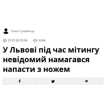
Тихон Гулевичук
27.07.26 22:34
6264
У Львові під час мітингу
невідомий намагався
напасти з ножем
У центрі Львова під час масової акції громадян
сталася тривожна подія: невідомий чоловік
спробував напасти на учасників з ножем. За