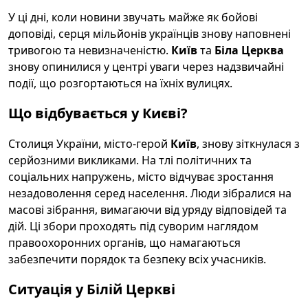
У ці дні, коли новини звучать майже як бойові
доповіді, серця мільйонів українців знову наповнені
тривогою та невизначеністю.
Київ
та
Біла Церква
знову опинилися у центрі уваги через надзвичайні
події, що розгортаються на їхніх вулицях.
Що відбувається у Києві?
Столиця України, місто-герой
Київ
, знову зіткнулася з
серйозними викликами. На тлі політичних та
соціальних напружень, місто відчуває зростання
незадоволення серед населення. Люди зібралися на
масові зібрання, вимагаючи від уряду відповідей та
дій. Ці збори проходять під суворим наглядом
правоохоронних органів, що намагаються
забезпечити порядок та безпеку всіх учасників.
Ситуація у Білій Церкві