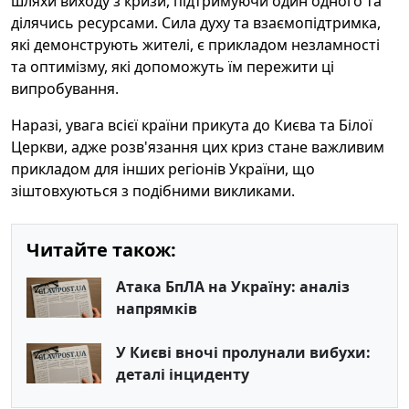
шляхи виходу з кризи, підтримуючи один одного та
ділячись ресурсами. Сила духу та взаємопідтримка,
які демонструють жителі, є прикладом незламності
та оптимізму, які допоможуть їм пережити ці
випробування.
Наразі, увага всієї країни прикута до Києва та Білої
Церкви, адже розв'язання цих криз стане важливим
прикладом для інших регіонів України, що
зіштовхуються з подібними викликами.
Читайте також:
Атака БпЛА на Україну: аналіз
напрямків
У Києві вночі пролунали вибухи:
деталі інциденту