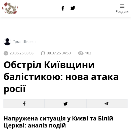
Розділи
Ірма Шелест
23.06.25 03:08
08.07.26 04:50
102
Обстріл Київщини
балістикою: нова атака
росії
Напружена ситуація у Києві та Білій
Церкві: аналіз подій