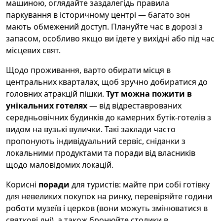
машиною, оглядайте заздалегідь правила
паркування в історичному центрі — багато зон
мають обмежений доступ. Плануйте час в дорозі з
запасом, особливо якщо ви їдете у вихідні або під час
місцевих свят.
Щодо проживання, варто обирати місця в
центральних кварталах, щоб зручно добиратися до
головних атракцій пішки.
Тут можна пожити в
унікальних готелях
— від відреставрованих
середньовічних будинків до камерних бутік-готелів з
видом на вузькі вулички. Такі заклади часто
пропонують індивідуальний сервіс, сніданки з
локальними продуктами та поради від власників
щодо маловідомих локацій.
Корисні
поради
для туристів: майте при собі готівку
для невеликих покупок на ринку, перевіряйте години
роботи музеїв і церков (вони можуть змінюватися в
святкові дні), а також бронюйте столики в