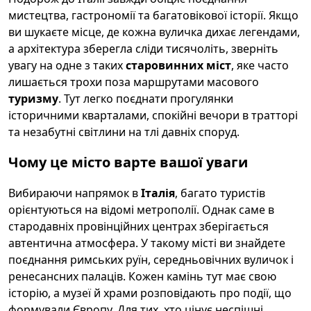
мистецтва, гастрономії та багатовікової історії. Якщо
ви шукаєте місце, де кожна вуличка дихає легендами,
а архітектура зберегла сліди тисячоліть, зверніть
увагу на одне з таких
старовинних міст
, яке часто
лишається трохи поза маршрутами масового
туризму
. Тут легко поєднати прогулянки
історичними кварталами, спокійні вечори в тратторі
та незабутні світлини на тлі давніх споруд.
Чому це місто варте вашої уваги
Вибираючи напрямок в
Італія
, багато туристів
орієнтуються на відомі метрополії. Однак саме в
стародавніх провінційних центрах зберігається
автентична атмосфера. У такому місті ви знайдете
поєднання римських руїн, середньовічних вуличок і
ренесансних палаців. Кожен камінь тут має свою
історію, а музеї й храми розповідають про події, що
формували Європу. Для тих, хто цінує неспішні