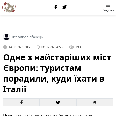
Розділи
Всеволод Чабанець
14.01.26 19:05
08.07.26 04:53
193
Одне з найстаріших міст
Європи: туристам
порадили, куди їхати в
Італії
Подорож до Італії завжди обіцяє поєднання