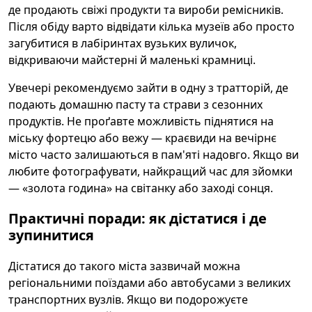
де продають свіжі продукти та вироби ремісників.
Після обіду варто відвідати кілька музеїв або просто
загубитися в лабіринтах вузьких вуличок,
відкриваючи майстерні й маленькі крамниці.
Увечері рекомендуємо зайти в одну з тратторій, де
подають домашню пасту та страви з сезонних
продуктів. Не проґавте можливість піднятися на
міську фортецю або вежу — краєвиди на вечірнє
місто часто залишаються в пам'яті надовго. Якщо ви
любите фотографувати, найкращий час для зйомки
— «золота година» на світанку або заході сонця.
Практичні поради: як дістатися і де
зупинитися
Дістатися до такого міста зазвичай можна
регіональними поїздами або автобусами з великих
транспортних вузлів. Якщо ви подорожуєте