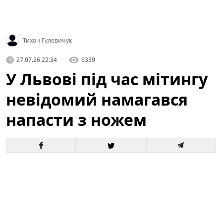
Тихон Гулевичук
27.07.26 22:34
6339
У Львові під час мітингу
невідомий намагався
напасти з ножем
У центрі Львова під час масової акції громадян
сталася тривожна подія: невідомий чоловік
спробував напасти на учасників з ножем. За
свідченнями очевидців, оперативна реакція самих
людей, які перебували поруч, допомогла запобігти