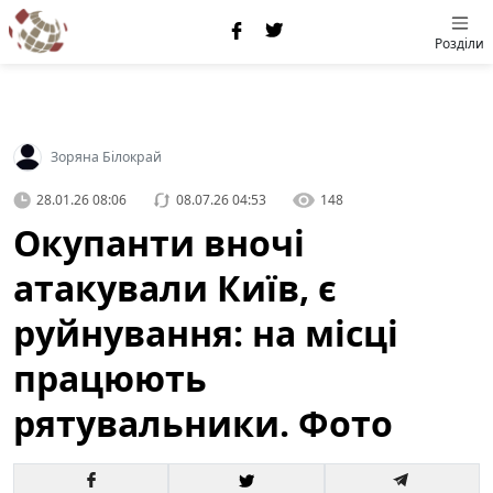
Розділи
Зоряна Білокрай
28.01.26 08:06
08.07.26 04:53
148
Окупанти вночі
атакували Київ, є
руйнування: на місці
працюють
рятувальники. Фото