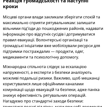
Реакція громадськості та наступні
кроки
Місцеві органи влади закликали зберігати спокій та
максимально сприяти рятувальникам: залишати
вільними під'їзди до пошкоджених районів, надавати
інформацію про відсутніх сусідів і дотримуватися
правил евакуації. Волонтерські організації та
громадські ініціативи вже мобілізували ресурси для
підтримки постраждалих — продукти, одяг,
медикаменти та психологічну допомогу.
Міжнародна спільнота слідкує за ескалацією
напруженості, а експерти з безпеки аналізують
можливі подальші ризики. Важливо, щоб мешканці
користувалися лише офіційними каналами
комунікації щодо евакуацій та безпеки, адже паніка
знижує ефективність рятувальних операцій.
Нагадуємо про стандартні заходи безпеки:
триматися подалі від вікон, мати при собі документи