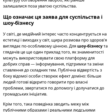
культуру обговорення хвороб, які раніше
залишалися поза увагою суспільства.
Що означає ця заява для суспільства і
шоу-бізнесу
У світі, де медійний інтерес часто концентрується на
естетиці і виходах у світ, щира розмова про здоров'я
виглядає по-особливому цінною. Для
шоу-бізнесу
та
глядачів це ще один приклад того, як знаменитості
можуть використовувати свою платформу для
добрих справ — інформування, підтримки та зміни
ставлення до складних тем. Публічна відвертість з
боку відомої особи створює ефект доміно: більше
людей готові відкрито говорити про власні
проблеми, звертатися по допомогу і долучатися до
громадських ініціатив.
Крім того, така поведінка зводить межу між
публічними образами і реальними людськими