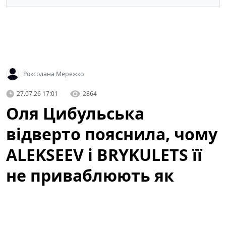
Роксолана Мережко
27.07.26 17:01
2864
Оля Цибульська
відверто пояснила, чому
ALEKSEEV і BRYKULETS її
не приваблюють як
чоловіки