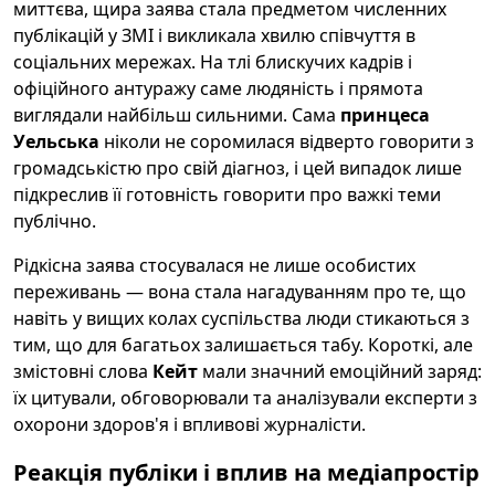
миттєва, щира заява стала предметом численних
публікацій у ЗМІ і викликала хвилю співчуття в
соціальних мережах. На тлі блискучих кадрів і
офіційного антуражу саме людяність і прямота
виглядали найбільш сильними. Сама
принцеса
Уельська
ніколи не соромилася відверто говорити з
громадськістю про свій діагноз, і цей випадок лише
підкреслив її готовність говорити про важкі теми
публічно.
Рідкісна заява стосувалася не лише особистих
переживань — вона стала нагадуванням про те, що
навіть у вищих колах суспільства люди стикаються з
тим, що для багатьох залишається табу. Короткі, але
змістовні слова
Кейт
мали значний емоційний заряд:
їх цитували, обговорювали та аналізували експерти з
охорони здоров'я і впливові журналісти.
Реакція публіки і вплив на медіапростір