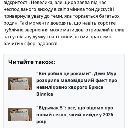
відкритості. Невелика, але щира заява під час
несподіваного виходу в світ змінила тон дискусії і
привернула увагу до теми, яка торкається багатьох
родин. Такі моменти доводять, що навіть коротке
публічне звернення може мати довготривалий вплив
на суспільну думку і на ті зміни, які ми прагнемо
бачити у сфері здоров'я.
Читайте також:
"Він робив це роками". Демі Мур
розкрила маловідомий факт про
невиліковно хворого Брюса
Вілліса
"Відьмак 5": все, що відомо про
новий сезон, який вийде у 2026
році