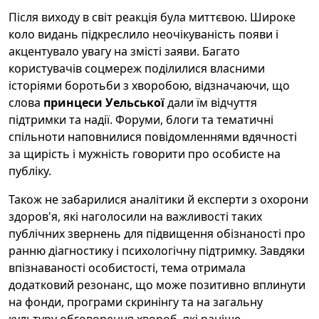
Після виходу в світ реакція була миттєвою. Широке
коло видань підкреслило неочікуваність появи і
акцентувало увагу на змісті заяви. Багато
користувачів соцмереж поділилися власними
історіями боротьби з хворобою, відзначаючи, що
слова
принцеси Уельської
дали їм відчуття
підтримки та надії. Форуми, блоги та тематичні
спільноти наповнилися повідомленнями вдячності
за щирість і мужність говорити про особисте на
публіку.
Також не забарилися аналітики й експерти з охорони
здоров'я, які наголосили на важливості таких
публічних звернень для підвищення обізнаності про
ранню діагностику і психологічну підтримку. Завдяки
впізнаваності особистості, тема отримала
додатковий резонанс, що може позитивно вплинути
на фонди, програми скринінгу та на загальну