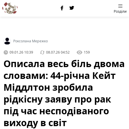
Розділи
Роксолана Мережко
09.01.26 10:39
08.07.26 04:52
159
Описала весь біль двома
словами: 44-річна Кейт
Міддлтон зробила
рідкісну заяву про рак
під час несподіваного
виходу в світ