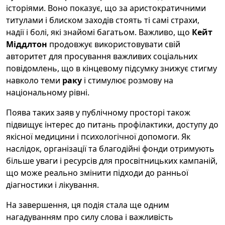
історіями. Воно показує, що за аристократичними
титулами і блиском заходів стоять ті самі страхи,
надії і болі, які знайомі багатьом. Важливо, що
Кейт
Міддлтон
продовжує використовувати свій
авторитет для просування важливих соціальних
повідомлень, що в кінцевому підсумку знижує стигму
навколо теми
раку
і стимулює розмову на
національному рівні.
Поява таких заяв у публічному просторі також
підвищує інтерес до питань профілактики, доступу до
якісної медицини і психологічної допомоги. Як
наслідок, організації та благодійні фонди отримують
більше уваги і ресурсів для просвітницьких кампаній,
що може реально змінити підходи до ранньої
діагностики і лікування.
На завершення, ця подія стала ще одним
нагадуванням про силу слова і важливість