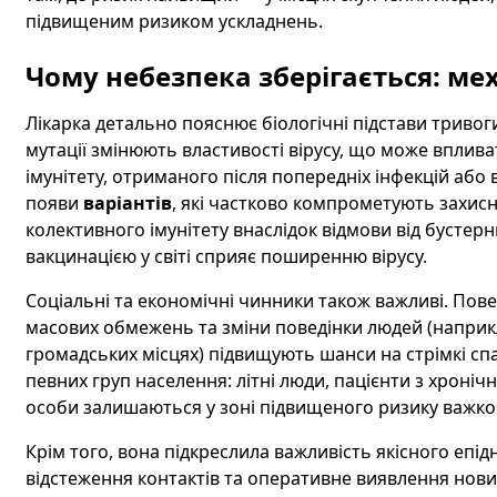
підвищеним ризиком ускладнень.
Чому небезпека зберігається: ме
Лікарка детально пояснює біологічні підстави тривог
мутації змінюють властивості вірусу, що може впливат
імунітету, отриманого після попередніх інфекцій або в
появи
варіантів
, які частково компрометують захисн
колективного імунітету внаслідок відмови від бусте
вакцинацією у світі сприяє поширенню вірусу.
Соціальні та економічні чинники також важливі. Пов
масових обмежень та зміни поведінки людей (наприк
громадських місцях) підвищують шанси на стрімкі сп
певних груп населення: літні люди, пацієнти з хрон
особи залишаються у зоні підвищеного ризику важко
Крім того, вона підкреслила важливість якісного епід
відстеження контактів та оперативне виявлення нови