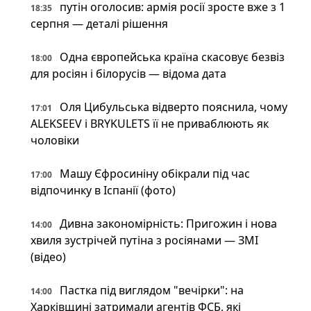
путін оголосив: армія росії зросте вже з 1
18:35
серпня — деталі рішення
Одна європейська країна скасовує безвіз
18:00
для росіян і білорусів — відома дата
Оля Цибульська відверто пояснила, чому
17:01
ALEKSEEV і BRYKULETS її не приваблюють як
чоловіки
Машу Єфросиніну обікрали під час
17:00
відпочинку в Іспанії (фото)
Дивна закономірність: Пригожин і нова
14:00
хвиля зустрічей путіна з росіянами — ЗМІ
(відео)
Пастка під виглядом "вечірки": на
14:00
Харківщині затримали агентів ФСБ, які