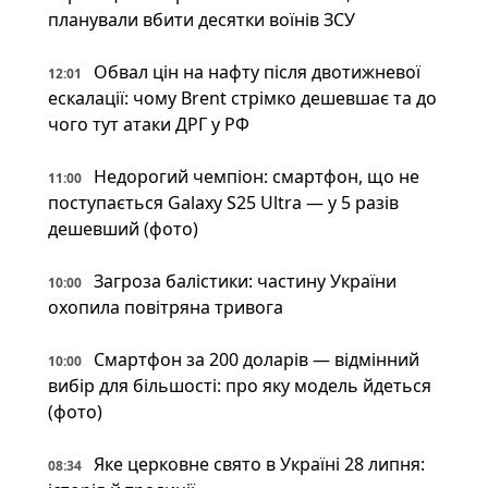
планували вбити десятки воїнів ЗСУ
Обвал цін на нафту після двотижневої
12:01
ескалації: чому Brent стрімко дешевшає та до
чого тут атаки ДРГ у РФ
Недорогий чемпіон: смартфон, що не
11:00
поступається Galaxy S25 Ultra — у 5 разів
дешевший (фото)
Загроза балістики: частину України
10:00
охопила повітряна тривога
Смартфон за 200 доларів — відмінний
10:00
вибір для більшості: про яку модель йдеться
(фото)
Яке церковне свято в Україні 28 липня:
08:34