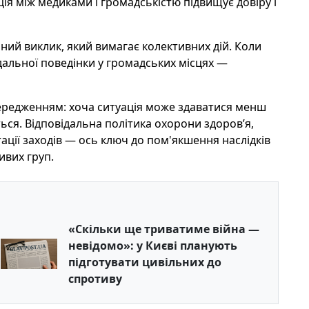
ія між медиками і громадськістю підвищує довіру і
ьний виклик, який вимагає колективних дій. Коли
ідальної поведінки у громадських місцях —
ередженням: хоча ситуація може здаватися менш
ься. Відповідальна політика охорони здоров’я,
тації заходів — ось ключ до пом'якшення наслідків
ивих груп.
«Скільки ще триватиме війна —
невідомо»: у Києві планують
підготувати цивільних до
спротиву