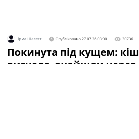
Ірма Шелест
Опубліковано
27.07.26 03:00
30736
Покинута під кущем: кіш
вигнала, знайшли через 
стані
Історія, яка не залишила байдужими місцевих жителі
сховалася під кущем біля одного з житлових будинків
це просто дика кішка, але уважніша перевірка виявила
моменту, коли її вигнали з дому, кішку нарешті знайш