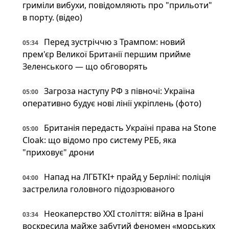
гриміли вибухи, повідомляють про "прильоти"
в порту. (відео)
Перед зустріччю з Трампом: новий
05:34
прем'єр Великої Британії першим прийме
Зеленського — що обговорять
Загроза наступу РФ з півночі: Україна
05:00
оперативно будує нові лінії укріплень (фото)
Британія передасть Україні права на Stone
05:00
Cloak: що відомо про систему РЕБ, яка
"приховує" дрони
Напад на ЛГБТКІ+ прайд у Берліні: поліція
04:00
застрелила головного підозрюваного
Неокаперство XXI століття: війна в Ірані
03:34
воскресила майже забутий феномен «морських