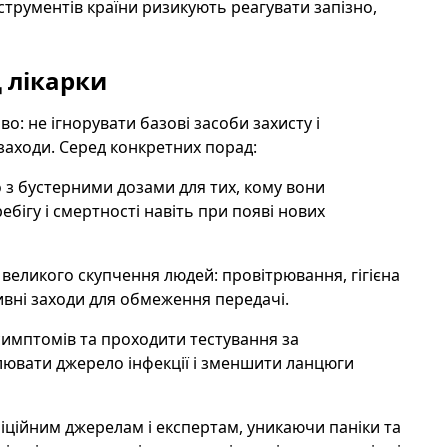
нструментів країни ризикують реагувати запізно,
 лікарки
о: не ігнорувати базові засоби захисту і
заходи. Серед конкретних порад:
 з бустерними дозами для тих, кому вони
бігу і смертності навіть при появі нових
 великого скупчення людей: провітрювання, гігієна
тивні заходи для обмеження передачі.
симптомів та проходити тестування за
ювати джерело інфекції і зменшити ланцюги
фіційним джерелам і експертам, уникаючи паніки та