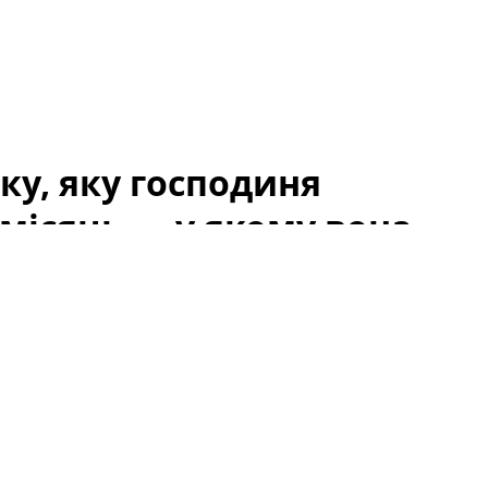
ку, яку господиня
місяць — у якому вона
в, почалася з випадкового виявлення тварини, що
. Люди, які проходили повз, спочатку подумали, що
 сліди недоїдання та стресу. Через місяць від
ли — і почалася довга дорога до відновлення.