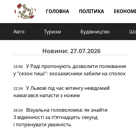
ГОЛОВНА
ПОЛІТИКА
ЕКОНОМ
Авто
Туризм
Будівництво
Шо
Новини: 27.07.2026
У Раді пропонують дозволити полювання
23:00
у "сезон тиші": зоозахисники забили на сполох
У Львові під час мітингу невідомий
22:34
намагався напасти з ножем
Візуальна головоломка: як знайти
20:34
3 відмінності за п’ятнадцять секунд
і потренувати уважність