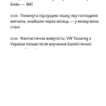
боїв» — ЗМІ
Покинута під кущем: кішку, яку господиня
03:00
вигнала, знайшли через місяць — у якому вона
стані
Фантастична живучість: VW Touareg з
03:00
України поїхав після влучення баллістичної
ракети (відео)
Астрономи вперше виявили антиматерію
02:34
поза Молочним Шляхом — вона інша, ніж
вважали (фото)
Патрульні встигли вибігти з авто перед
02:34
ударом: у Краматорську є поранений
Пожежна криза у Франції — Макрон
02:01