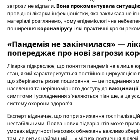
загрози не відпали.
Вона прокоментувала ситуацію
провідної лікарки-інфекціоністки, яка закликала не іг
матеріалі розглянемо, чому епідеміологічна небезпек
поширення
коронавірусу
і які практичні кроки реко
«Пандемія не закінчилася» — лік
попереджає про нові загрози кор
Лікарка підкреслює, що поняття пандемії не є лише
стан, який характеризується постійною циркуляцією ві
що зберігають ризик поширення, — це поєднання зм
населення та нерівномірного доступу до
вакцинації
симптоми і ускладнення з'являються пізніше, а це ус
систему охорони здоров'я.
Експерт відзначає, що попри зниження госпіталізацій
нестабільними. Поява нових підваріантів може призве
умовах відсутності масових обмежень важливо зберіг
там, де ризик найвищий — у місцях скупчення людей, 