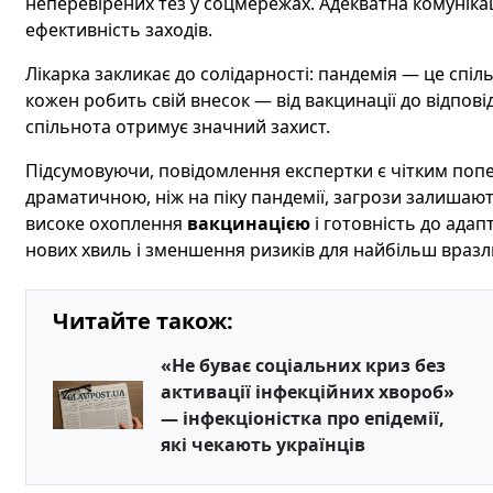
неперевірених тез у соцмережах. Адекватна комунікац
ефективність заходів.
Лікарка закликає до солідарності: пандемія — це спіл
кожен робить свій внесок — від вакцинації до відпов
спільнота отримує значний захист.
Підсумовуючи, повідомлення експертки є чітким поп
драматичною, ніж на піку пандемії, загрози залишают
високе охоплення
вакцинацією
і готовність до адап
нових хвиль і зменшення ризиків для найбільш вразл
Читайте також:
«Не буває соціальних криз без
активації інфекційних хвороб»
— інфекціоністка про епідемії,
які чекають українців