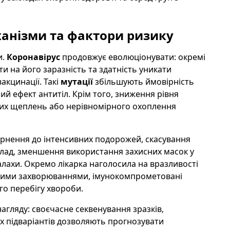
ханізми та фактори ризику
и.
Коронавірус
продовжує еволюціонувати: окремі
и на його заразність та здатність уникати
акцинації. Такі
мутaції
збільшують ймовірність
ий ефект антитіл. Крім того, зниження рівня
рних щеплень або нерівномірного охоплення
ернення до інтенсивних подорожей, скасування
лад, зменшення використання захисних масок у
алахи. Окремо лікарка наголосила на вразливості
ічними захворюваннями, імунокомпрометовані
го перебігу хвороби.
нагляду: своєчасне секвенування зразків,
х підваріантів дозволяють прогнозувати