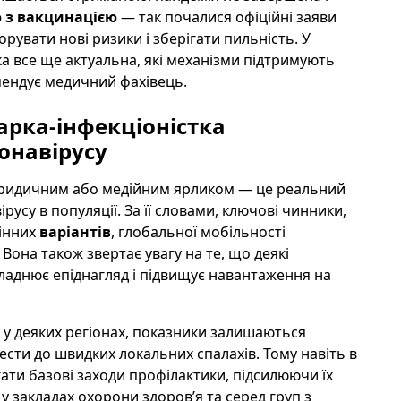
 з вакцинацією
— так почалися офіційні заяви
норувати нові ризики і зберігати пильність. У
а все ще актуальна, які механізми підтримують
мендує медичний фахівець.
арка-інфекціоністка
онавірусу
 юридичним або медійним ярликом — це реальний
русу в популяції. За її словами, ключові чинники,
інних
варіантів
, глобальної мобільності
. Вона також звертає увагу на те, що деякі
кладнює епіднагляд і підвищує навантаження на
 у деяких регіонах, показники залишаються
сти до швидких локальних спалахів. Тому навіть в
ати базові заходи профілактики, підсилюючи їх
у закладах охорони здоров’я та серед груп з