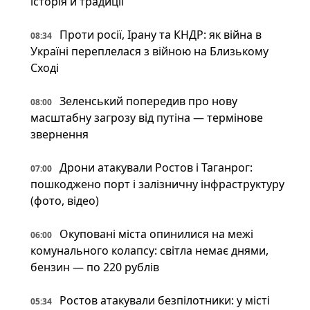
історія й традиції
Проти росії, Ірану та КНДР: як війна в
08:34
Україні переплелася з війною на Близькому
Сході
Зеленський попередив про нову
08:00
масштабну загрозу від путіна — термінове
звернення
Дрони атакували Ростов і Таганрог:
07:00
пошкоджено порт і залізничну інфраструктуру
(фото, відео)
Окуповані міста опинилися на межі
06:00
комунального колапсу: світла немає днями,
бензин — по 220 рублів
Ростов атакували безпілотники: у місті
05:34