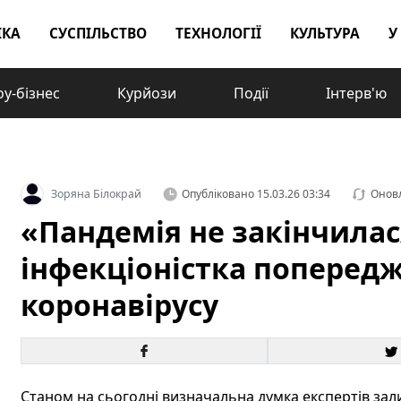
ІКА
СУСПІЛЬСТВО
ТЕХНОЛОГІЇ
КУЛЬТУРА
У
у-бізнес
Курйози
Події
Інтерв'ю
Зоряна Білокрай
Опубліковано
15.03.26 03:34
Онов
«Пандемія не закінчилас
інфекціоністка попередж
коронавірусу
Станом на сьогодні визначальна думка експертів за