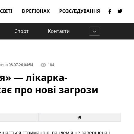
 СВІТІ
В РЕГІОНАХ
РОЗСЛІДУВАННЯ
Спорт
Контакти
лено
08.07.26 04:54
184
я» — лікарка-
ає про нові загрози
лишається стриманою: пандемія не завершена і