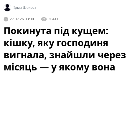
Ірма Шелест
27.07.26 03:00
30411
Покинута під кущем:
кішку, яку господиня
вигнала, знайшли через
місяць — у якому вона
стані
Історія, яка не залишила байдужими місцевих
жителів, почалася з випадкового виявлення тварини,
що сховалася під кущем біля одного з житлових
будинків. Люди, які проходили повз, спочатку