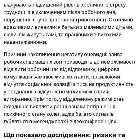
відчувають підвищений рівень хронічного стресу,
труднощі з відключенням після робочого дня,
порушення сну та зростання тривожності. Особливо
вразливими виявилися батьки з маленькими дітьми,
люди, які живуть самі, та працівники з високими
навантаженнями.
Причини накопичення негативу очевидні: злива
робочих і домашніх зон призводить до неможливості
відділити робочий час від відпочинку; цифрова
комунікація замінює живі контакти, посилюючи
відчуття соціальної ізоляції; а тиск на продуктивність
у поєднанні з відсутністю чітких меж сприяє
вигоранню. Крім того, у віддаленому режимі стає
складніше виявляти ранні ознаки погіршення
психічного стану колег, адже багато сигналів
губляться в месенджерах і відеоконференціях.
Що показало дослідження: ризики та