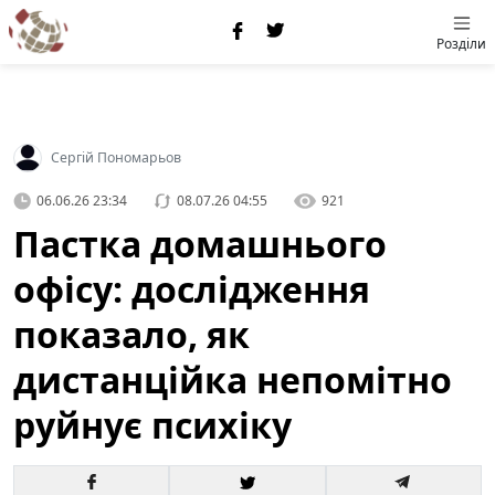
Розділи
Сергій Пономарьов
06.06.26 23:34
08.07.26 04:55
921
Пастка домашнього
офісу: дослідження
показало, як
дистанційка непомітно
руйнує психіку