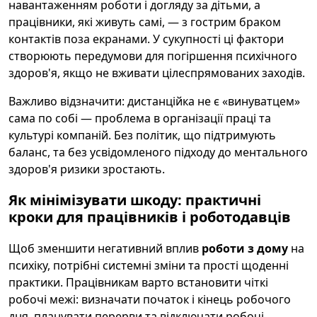
навантаженням роботи і догляду за дітьми, а
працівники, які живуть самі, — з гострим браком
контактів поза екранами. У сукупності ці фактори
створюють передумови для погіршення психічного
здоров'я, якщо не вживати цілеспрямованих заходів.
Важливо відзначити: дистанційка не є «винуватцем»
сама по собі — проблема в організації праці та
культурі компаній. Без політик, що підтримують
баланс, та без усвідомленого підходу до ментального
здоров'я ризики зростають.
Як мінімізувати шкоду: практичні
кроки для працівників і роботодавців
Щоб зменшити негативний вплив
роботи з дому
на
психіку, потрібні системні зміни та прості щоденні
практики. Працівникам варто встановити чіткі
робочі межі: визначати початок і кінець робочого
дня, планувати перерви та відключати робочі