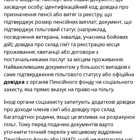
засвідчує особу; ідентифікаційний код; довідка про
призначення пенсії або витяг із реєстру, що
підтверджує розмір пенсійних виплат; документ, що
підтверджує пільговий статус (наприклад,
посвідчення ветерана, інваліда, учасника бойових
дій); довідка про склад сім’ї та реєстрацію місця
проживання; квитанції або договори з
постачальниками послуг за місцем проживання.
Найважливішим документом у більшості випадків є
саме підтвердження пільгового статусу або офіційна
довідка
з органів Пенсійного фонду чи соціального
захисту, яка прямо вказує на право на пільгу.
Іноді органи соцзахисту запитують додаткові довідки
про доходи членів сім’ї або довідку про склад
багатодітної родини, якщо це впливає на розрахунок
пільг. Тому перед подачею документів варто
уточнити точний перелік у місцевому відділенні
Пенсійного фонду або ЦНАПі, щоб не витрачати час