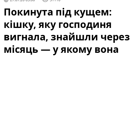
Покинута під кущем:
кішку, яку господиня
вигнала, знайшли через
місяць — у якому вона
стані
Історія, яка не залишила байдужими місцевих
жителів, почалася з випадкового виявлення тварини,
що сховалася під кущем біля одного з житлових
будинків. Люди, які проходили повз, спочатку
подумали, що це просто дика кішка, але уважніша
перевірка виявила сліди недоїдання та стресу. Через