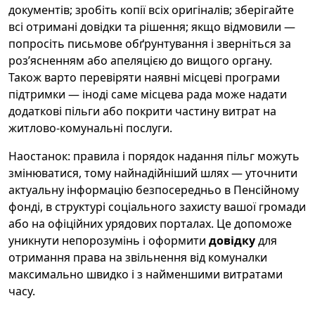
документів; зробіть копії всіх оригіналів; зберігайте
всі отримані довідки та рішення; якщо відмовили —
попросіть письмове обґрунтування і зверніться за
роз’ясненням або апеляцією до вищого органу.
Також варто перевіряти наявні місцеві програми
підтримки — іноді саме місцева рада може надати
додаткові пільги або покрити частину витрат на
житлово-комунальні послуги.
Наостанок: правила і порядок надання пільг можуть
змінюватися, тому найнадійніший шлях — уточнити
актуальну інформацію безпосередньо в Пенсійному
фонді, в структурі соціального захисту вашої громади
або на офіційних урядових порталах. Це допоможе
уникнути непорозумінь і оформити
довідку
для
отримання права на звільнення від комуналки
максимально швидко і з найменшими витратами
часу.