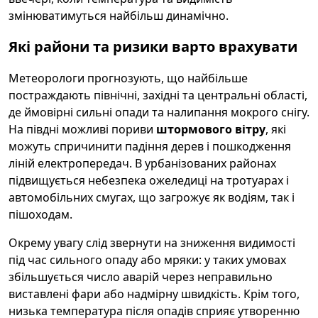
змінюватимуться найбільш динамічно.
Які райони та ризики варто врахувати
Метеорологи прогнозують, що найбільше
постраждають північні, західні та центральні області,
де ймовірні сильні опади та налипання мокрого снігу.
На півдні можливі пориви
штормового вітру
, які
можуть спричинити падіння дерев і пошкодження
ліній електропередач. В урбанізованих районах
підвищується небезпека ожеледиці на тротуарах і
автомобільних смугах, що загрожує як водіям, так і
пішоходам.
Окрему увагу слід звернути на зниження видимості
під час сильного опаду або мряки: у таких умовах
збільшується число аварій через неправильно
виставлені фари або надмірну швидкість. Крім того,
низька температура після опадів сприяє утворенню