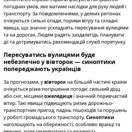
погодних умов, яке матиме наслідки для руху людей і
транспорту. За повідомленнями, у деяких регіонах
очікуються сильні опади, пориви вітру та складні
явища, що значно ускладнять пересування вулицями
та на дорогах. Людям радять заздалегідь планувати
дії та дотримуватись рекомендацій служб порятунку.
Пересуватись вулицями буде
небезпечно у вівторок — синоптики
попереджають українців
За прогнозами, у
вівторок
на більшій частині країни
очікується різке погіршення погоди: сильний дощ
або сніг, місцями
ожеледиця
і значний поривчастий
вітер. Такі явища підвищують ризик дорожньо-
транспортних пригод, падінь пішоходів та порушень
у роботі громадського транспорту.
Синоптики
наголошують на обережності, особливо вранці та
ввечері, коли температура та видимість