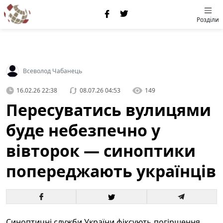
Розділи
Всеволод Чабанець
16.02.26 22:38
08.07.26 04:53
149
Пересуватись вулицями
буде небезпечно у
вівторок — синоптики
попереджають українців
Синоптичні служби України фіксують погіршення