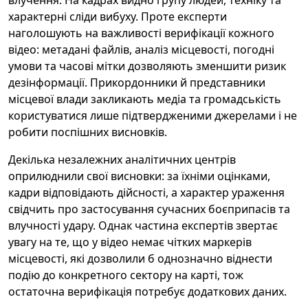
влучення. На кадрах видно групу людей, техніку та
характерні сліди вибуху. Проте експерти
наголошують на важливості верифікації кожного
відео: метадані файлів, аналіз місцевості, погодні
умови та часові мітки дозволяють зменшити ризик
дезінформації. Прикордонники й представники
місцевої влади закликають медіа та громадськість
користуватися лише підтвердженими джерелами і не
робити поспішних висновків.
Декілька незалежних аналітичних центрів
оприлюднили свої висновки: за їхніми оцінками,
кадри відповідають дійсності, а характер ураження
свідчить про застосування сучасних боєприпасів та
влучності удару. Однак частина експертів звертає
увагу на те, що у відео немає чітких маркерів
місцевості, які дозволили б однозначно віднести
подію до конкретного сектору на карті, тож
остаточна верифікація потребує додаткових даних.