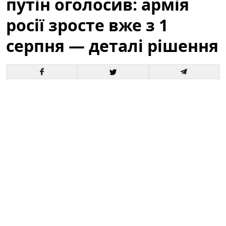
путін оголосив: армія
росії зросте вже з 1
серпня — деталі рішення
Офіційне оголошення кремля про збільшення
чисельності збройних сил викликало хвилю запитань
і припущень як усередині росії, так і за її межами. За
словами президента, відповідні кроки набудуть
чинності з 1 серпня, і вже згадується низка
організаційних, кадрових та фінансових рішень для
реалізації цього плану.
Це вже третє рішення про
розширення армії росії від початку року.
Зараз
важливо розібратися в деталях: кого саме
стосуватиметься збільшення, які правові механізми
задіяні та які можливі наслідки для регіону й для