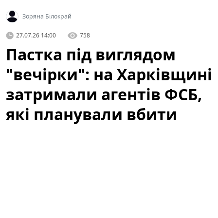
Зоряна Білокрай
27.07.26 14:00
758
Пастка під виглядом
"вечірки": на Харківщині
затримали агентів ФСБ,
які планували вбити
десятки воїнів ЗСУ
Нещодавнє затримання на Харківщині викрило
масштабну диверсійну операцію, яка могла
призвести до загибелі десятків людей. У центрі уваги