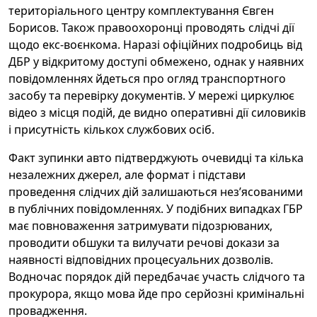
територіального центру комплектування Євген
Борисов. Також правоохоронці проводять слідчі дії
щодо екс-воєнкома. Наразі офіційних подробиць від
ДБР у відкритому доступі обмежено, однак у наявних
повідомленнях йдеться про огляд транспортного
засобу та перевірку документів. У мережі циркулює
відео з місця подій, де видно оперативні дії силовиків
і присутність кількох службових осіб.
Факт зупинки авто підтверджують очевидці та кілька
незалежних джерел, але формат і підстави
проведення слідчих дій залишаються нез’ясованими
в публічних повідомленнях. У подібних випадках ГБР
має повноваження затримувати підозрюваних,
проводити обшуки та вилучати речові докази за
наявності відповідних процесуальних дозволів.
Водночас порядок дій передбачає участь слідчого та
прокурора, якщо мова йде про серйозні кримінальні
провадження.