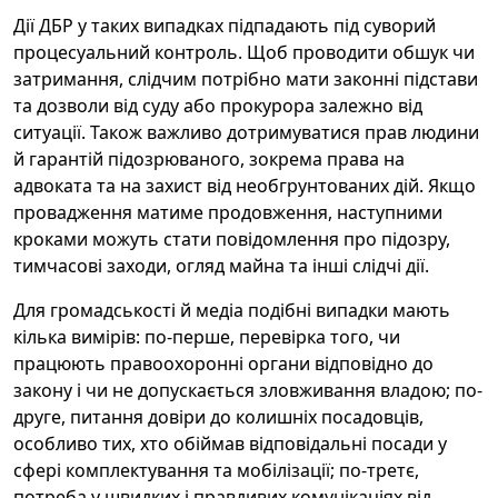
Дії ДБР у таких випадках підпадають під суворий
процесуальний контроль. Щоб проводити обшук чи
затримання, слідчим потрібно мати законні підстави
та дозволи від суду або прокурора залежно від
ситуації. Також важливо дотримуватися прав людини
й гарантій підозрюваного, зокрема права на
адвоката та на захист від необгрунтованих дій. Якщо
провадження матиме продовження, наступними
кроками можуть стати повідомлення про підозру,
тимчасові заходи, огляд майна та інші слідчі дії.
Для громадськості й медіа подібні випадки мають
кілька вимірів: по-перше, перевірка того, чи
працюють правоохоронні органи відповідно до
закону і чи не допускається зловживання владою; по-
друге, питання довіри до колишніх посадовців,
особливо тих, хто обіймав відповідальні посади у
сфері комплектування та мобілізації; по-третє,
потреба у швидких і правдивих комунікаціях від