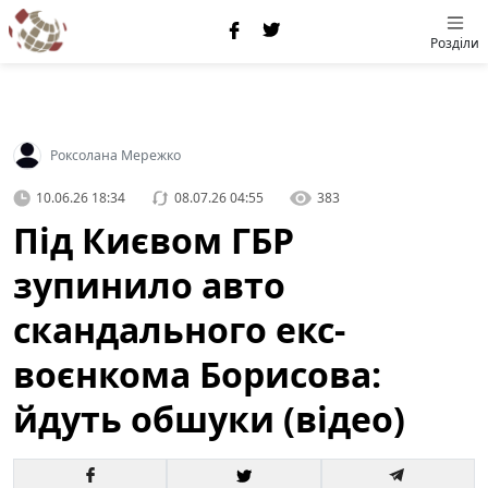
Розділи
Роксолана Мережко
10.06.26 18:34
08.07.26 04:55
383
Під Києвом ГБР
зупинило авто
скандального екс-
воєнкома Борисова:
йдуть обшуки (відео)