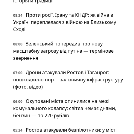
історія й традиції
Проти росії, Ірану та КНДР: як війна в
08:34
Україні переплелася з війною на Близькому
Сході
Зеленський попередив про нову
08:00
масштабну загрозу від путіна — термінове
звернення
Дрони атакували Ростов і Таганрог:
07:00
пошкоджено порт і залізничну інфраструктуру
(фото, відео)
Окуповані міста опинилися на межі
06:00
комунального колапсу: світла немає днями,
бензин — по 220 рублів
Ростов атакували безпілотники: у місті
05:34