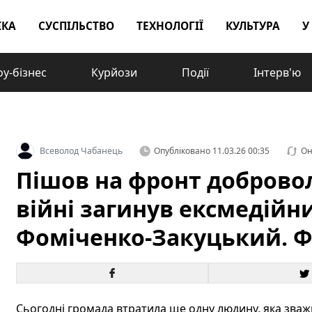
ІКА
СУСПІЛЬСТВО
ТЕХНОЛОГІЇ
КУЛЬТУРА
У
у-бізнес
Курйози
Події
Інтерв'ю
Всеволод Чабанець
Опубліковано
11.03.26 00:35
Он
Пішов на фронт добровол
війні загинув ексмедій
Фоміченко-Закуцький. 
Сьогодні громада втратила ще одну людину, яка зважи