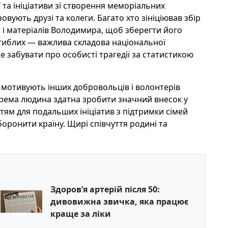
 та ініціативи зі створення меморіальних
овують друзі та колеги. Багато хто зініціював збір
т і матеріалів Володимира, щоб зберегти його
агиблих — важлива складова національної
 не забувати про особисті трагедії за статистикою
мотивують інших добровольців і волонтерів
рема людина здатна зробити значний внесок у
нтям для подальших ініціатив з підтримки сімей
оронити країну. Щирі співчуття родині та
Здоров’я артерій після 50:
дивовижна звичка, яка працює
краще за ліки