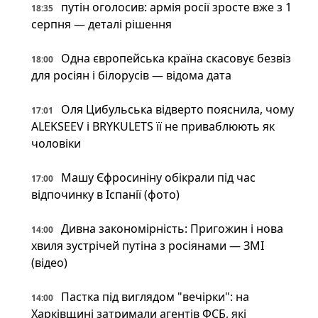
путін оголосив: армія росії зросте вже з 1
18:35
серпня — деталі рішення
Одна європейська країна скасовує безвіз
18:00
для росіян і білорусів — відома дата
Оля Цибульська відверто пояснила, чому
17:01
ALEKSEEV і BRYKULETS її не приваблюють як
чоловіки
Машу Єфросиніну обікрали під час
17:00
відпочинку в Іспанії (фото)
Дивна закономірність: Пригожин і нова
14:00
хвиля зустрічей путіна з росіянами — ЗМІ
(відео)
Пастка під виглядом "вечірки": на
14:00
Харківщині затримали агентів ФСБ, які