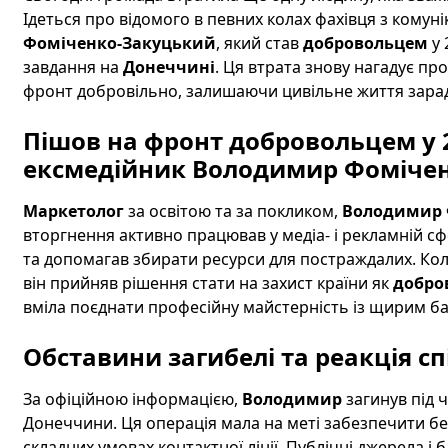
Ідеться про відомого в певних колах фахівця з комун
Фоміченко-Закуцький
, який став
добровольцем
у 
завдання на
Донеччині
. Ця втрата знову нагадує пр
фронт добровільно, залишаючи цивільне життя зарад
Пішов на фронт добровольцем у 2
ексмедійник Володимир Фомічен
Маркетолог
за освітою та за покликом,
Володимир 
вторгнення активно працював у медіа- і рекламній сф
та допомагав збирати ресурси для постраждалих. Коли
він прийняв рішення стати на захист країни як
добро
вміла поєднати професійну майстерність із щирим 
Обставини загибелі та реакція с
За офіційною інформацією,
Володимир
загинув під 
Донеччини. Ця операція мала на меті забезпечити без
складних умовах контактної лінії. Публічні джерела і 