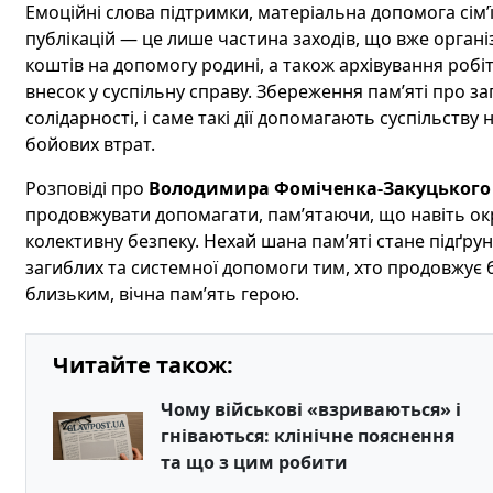
Емоційні слова підтримки, матеріальна допомога сім’ї
публікацій — це лише частина заходів, що вже організ
коштів на допомогу родині, а також архівування робі
внесок у суспільну справу. Збереження пам’яті про з
солідарності, і саме такі дії допомагають суспільству
бойових втрат.
Розповіді про
Володимира Фоміченка-Закуцького
продовжувати допомагати, пам’ятаючи, що навіть ок
колективну безпеку. Нехай шана пам’яті стане підґру
загиблих та системної допомоги тим, хто продовжує б
близьким, вічна пам’ять герою.
Читайте також:
Чому військові «взриваються» і
гніваються: клінічне пояснення
та що з цим робити