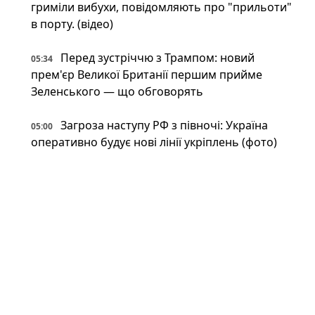
гриміли вибухи, повідомляють про "прильоти"
в порту. (відео)
Перед зустріччю з Трампом: новий
05:34
прем'єр Великої Британії першим прийме
Зеленського — що обговорять
Загроза наступу РФ з півночі: Україна
05:00
оперативно будує нові лінії укріплень (фото)
Британія передасть Україні права на Stone
05:00
Cloak: що відомо про систему РЕБ, яка
"приховує" дрони
Напад на ЛГБТКІ+ прайд у Берліні: поліція
04:00
застрелила головного підозрюваного
Неокаперство XXI століття: війна в Ірані
03:34
воскресила майже забутий феномен «морських