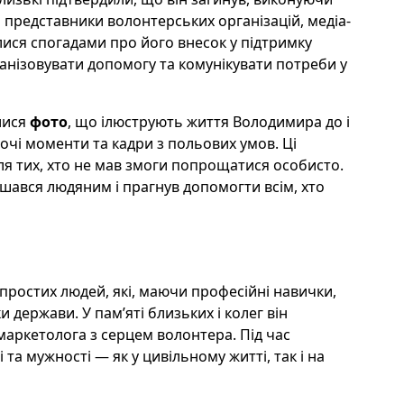
 представники волонтерських організацій, медіа-
илися спогадами про його внесок у підтримку
рганізовувати допомогу та комунікувати потреби у
лися
фото
, що ілюструють життя Володимира до і
бочі моменти та кадри з польових умов. Ці
 тих, хто не мав змоги попрощатися особисто.
ишався людяним і прагнув допомогти всім, хто
простих людей, які, маючи професійні навички,
держави. У пам’яті близьких і колег він
маркетолога з серцем волонтера. Під час
а мужності — як у цивільному житті, так і на