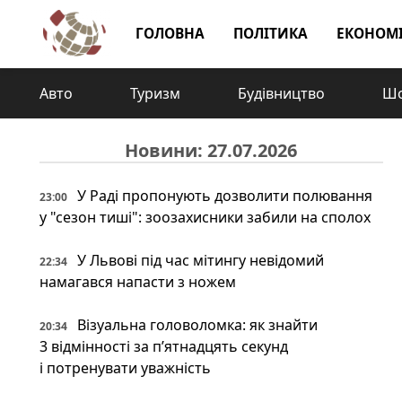
ГОЛОВНА
ПОЛІТИКА
ЕКОНОМ
Авто
Туризм
Будівництво
Шо
Новини: 27.07.2026
У Раді пропонують дозволити полювання
23:00
у "сезон тиші": зоозахисники забили на сполох
У Львові під час мітингу невідомий
22:34
намагався напасти з ножем
Візуальна головоломка: як знайти
20:34
3 відмінності за п’ятнадцять секунд
і потренувати уважність