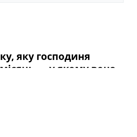
ку, яку господиня
місяць — у якому вона
в, почалася з випадкового виявлення тварини, що
. Люди, які проходили повз, спочатку подумали, що
 сліди недоїдання та стресу. Через місяць від
ли — і почалася довга дорога до відновлення.