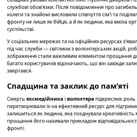
службові обов’язки. Після повідомлення про загибель
колеги та знайомі висловили співчуття сім’ї та поділ
фронту не лише як бійця, а й як людини, яка вміла о
суспільстві.
У соціальних мережах та на офіційних ресурсах з’яви
під час служби — світлини з волонтерських акцій, ро
зображення стали важливим елементом прощання для
Багато користувачів відзначають, що він завжди зал
звертався.
Спадщина та заклик до пам’яті
Смерть
ексмедійника
і
волонтера
підкреслює роль 
перетворювали їх на ефективний ресурс для підтримки 
залишиться як людина, яка поєднувала креативність 
прощання його називали прикладом відповідальності т
фронті.