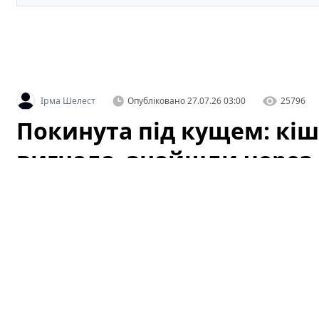
Ірма Шелест
Опубліковано
27.07.26 03:00
25796
Покинута під кущем: кіш
вигнала, знайшли через 
стані
Історія, яка не залишила байдужими місцевих жителі
сховалася під кущем біля одного з житлових будинків
це просто дика кішка, але уважніша перевірка виявила
моменту, коли її вигнали з дому, кішку нарешті знайш