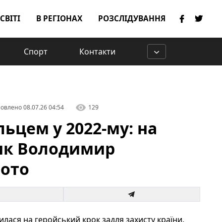
 СВІТІ
В РЕГІОНАХ
РОЗСЛІДУВАННЯ
Спорт
Контакти
овлено
08.07.26 04:54
129
ьцем у 2022-му: на
ник Володимир
Фото
лася на геройський крок задля захисту країни.