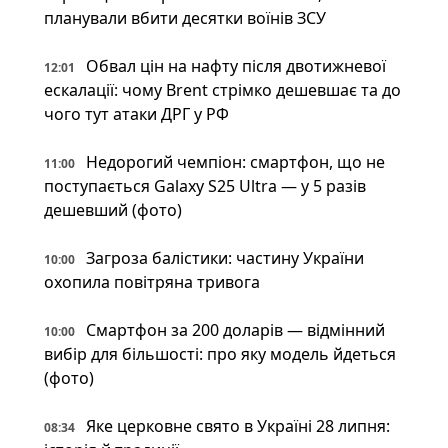
планували вбити десятки воїнів ЗСУ
Обвал цін на нафту після двотижневої
12:01
ескалації: чому Brent стрімко дешевшає та до
чого тут атаки ДРГ у РФ
Недорогий чемпіон: смартфон, що не
11:00
поступається Galaxy S25 Ultra — у 5 разів
дешевший (фото)
Загроза балістики: частину України
10:00
охопила повітряна тривога
Смартфон за 200 доларів — відмінний
10:00
вибір для більшості: про яку модель йдеться
(фото)
Яке церковне свято в Україні 28 липня:
08:34