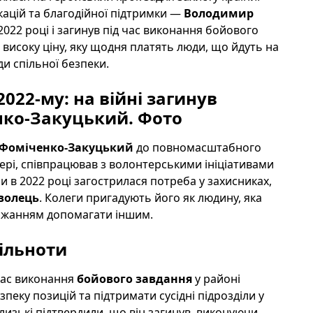
ікацій та благодійної підтримки —
Володимир
2022 році і загинув під час виконання бойового
о високу ціну, яку щодня платять люди, що йдуть на
и спільної безпеки.
022-му: на війні загинув
ко-Закуцький. Фото
Фоміченко-Закуцький
до повномасштабного
ері, співпрацював з волонтерськими ініціативами
 в 2022 році загострилася потреба у захисниках,
волець
. Колеги пригадують його як людину, яка
бажанням допомагати іншим.
пільноти
час виконання
бойового завдання
у районі
пеку позицій та підтримати сусідні підрозділи у
близькі підтвердили, що він загинув, виконуючи