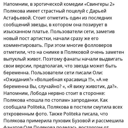
Напомним, в эротической комедии «Свингеры 2»
Полякова имеет страстный поцелуй с Дарьей
Астафьевой. Стоит отметить один из последних
сообщений звезды, в котором она позирует в
изысканном платье. Пользователи сети, заметив
новый пост артистки, начали сразу же его
комментировать. При этом многие фолловеров
отметили, что на снимке в Поляковой очень заметен
выпуклый живот. Поэтому фанаты начали выдвигать
свои версии, предполагая, что звезда может быть
беременна. Пользователи сети писали Оли:
«Ожидания?» «Волшебная красавица !!!», «А не
беременна Вы, случайно? «, «Я вижу животик, да?».
Напомним, Лобода нервно стоит в сторонке:
Полякова «пошла по стопам» запроданки. Как
сообщала Politeka, Полякова в постели смутила всех
откровенным фото. Также Politeka писала, что
Полякова примерила пуховик Бузовой и рассмешила
фанатов.Оля Полякова поделась восторгом от