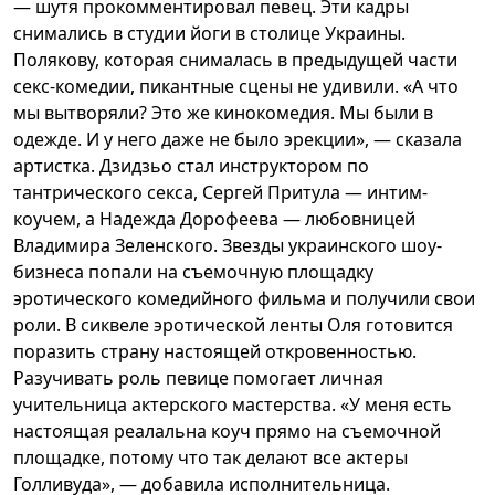
— шутя прокомментировал певец. Эти кадры
снимались в студии йоги в столице Украины.
Полякову, которая снималась в предыдущей части
секс-комедии, пикантные сцены не удивили. «А что
мы вытворяли? Это же кинокомедия. Мы были в
одежде. И у него даже не было эрекции», — сказала
артистка. Дзидзьо стал инструктором по
тантрического секса, Сергей Притула — интим-
коучем, а Надежда Дорофеева — любовницей
Владимира Зеленского. Звезды украинского шоу-
бизнеса попали на съемочную площадку
эротического комедийного фильма и получили свои
роли. В сиквеле эротической ленты Оля готовится
поразить страну настоящей откровенностью.
Разучивать роль певице помогает личная
учительница актерского мастерства. «У меня есть
настоящая реалальна коуч прямо на съемочной
площадке, потому что так делают все актеры
Голливуда», — добавила исполнительница.