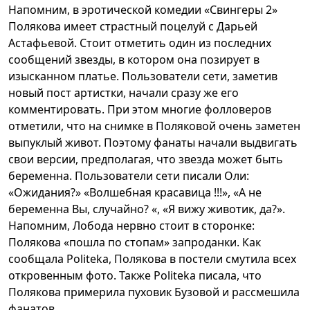
Напомним, в эротической комедии «Свингеры 2»
Полякова имеет страстный поцелуй с Дарьей
Астафьевой. Стоит отметить один из последних
сообщений звезды, в котором она позирует в
изысканном платье. Пользователи сети, заметив
новый пост артистки, начали сразу же его
комментировать. При этом многие фолловеров
отметили, что на снимке в Поляковой очень заметен
выпуклый живот. Поэтому фанаты начали выдвигать
свои версии, предполагая, что звезда может быть
беременна. Пользователи сети писали Оли:
«Ожидания?» «Волшебная красавица !!!», «А не
беременна Вы, случайно? «, «Я вижу животик, да?».
Напомним, Лобода нервно стоит в сторонке:
Полякова «пошла по стопам» запроданки. Как
сообщала Politeka, Полякова в постели смутила всех
откровенным фото. Также Politeka писала, что
Полякова примерила пуховик Бузовой и рассмешила
фанатов.