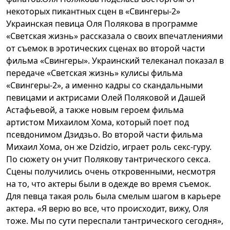
некоторых пикантных сцен в «Свингеры-2»
Украинская певица Оля Полякова в программе
«Светская жизнь» рассказала о своих впечатлениями
от съемок в эротических сценах во второй части
фильма «Свингеры». Украинский телеканал показал в
передаче «Светская жизнь» кулисы фильма
«Свингеры-2», а именно кадры со скандальными
певицами и актрисами Олей Поляковой и Дашей
Астафьевой, а также новым героем фильма
артистом Михаилом Хома, который поет под
псевдонимом Дзидзьо. Во второй части фильма
Михаил Хома, он же Dzidzio, играет роль секс-гуру.
По сюжету он учит Полякову тантрического секса.
Сцены получились очень откровенными, несмотря
на то, что актеры были в одежде во время съемок.
Для певца такая роль была смелым шагом в карьере
актера. «Я верю во все, что происходит, вижу, Оля
тоже. Мы по сути переспали тантрического сегодня»,