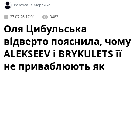
Роксолана Мережко
27.07.26 17:01
3483
Оля Цибульська
відверто пояснила, чому
ALEKSEEV і BRYKULETS її
не приваблюють як
чоловіки
Артистка здивувала заявою про відомих співаків. У
неочікуваному інтерв'ю відома телеведуча і співачка
зізналася, чому двоє популярних виконавців —
ALEKSEEV
та
BRYKULETS
— не викликають у неї