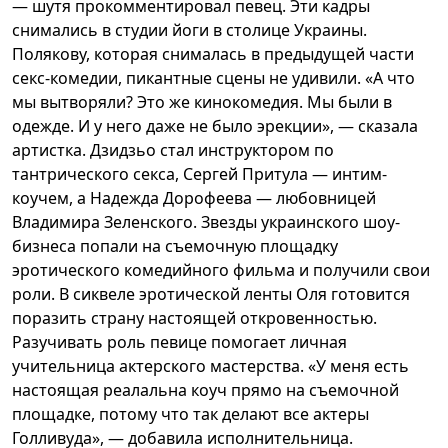
— шутя прокомментировал певец. Эти кадры
снимались в студии йоги в столице Украины.
Полякову, которая снималась в предыдущей части
секс-комедии, пикантные сцены не удивили. «А что
мы вытворяли? Это же кинокомедия. Мы были в
одежде. И у него даже не было эрекции», — сказала
артистка. Дзидзьо стал инструктором по
тантрического секса, Сергей Притула — интим-
коучем, а Надежда Дорофеева — любовницей
Владимира Зеленского. Звезды украинского шоу-
бизнеса попали на съемочную площадку
эротического комедийного фильма и получили свои
роли. В сиквеле эротической ленты Оля готовится
поразить страну настоящей откровенностью.
Разучивать роль певице помогает личная
учительница актерского мастерства. «У меня есть
настоящая реалальна коуч прямо на съемочной
площадке, потому что так делают все актеры
Голливуда», — добавила исполнительница.