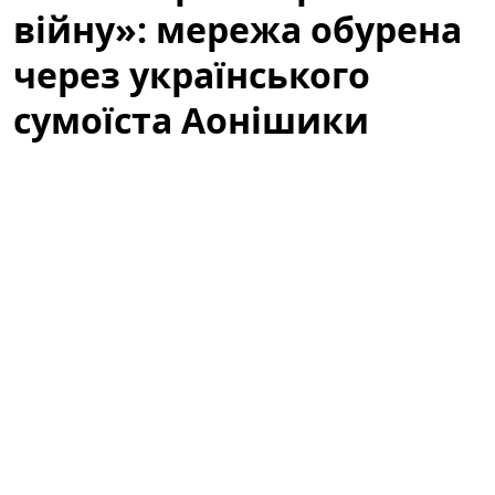
війну»: мережа обурена
через українського
сумоїста Аонішики
У соціальних мережах активно обговорюють
українського сумоїста Данііла Явгусишина, більш
відомого як
Аонішики Арата
. Зокрема, користувачі
мережі обурені тим, що він не висловлює свою
публічну позицію щодо війни, і дискусія навколо
спортсмена перетворилася на широку хвилю
коментарів, припущень та критики.
«Не говорить про війну»: що стало
приводом для обурення