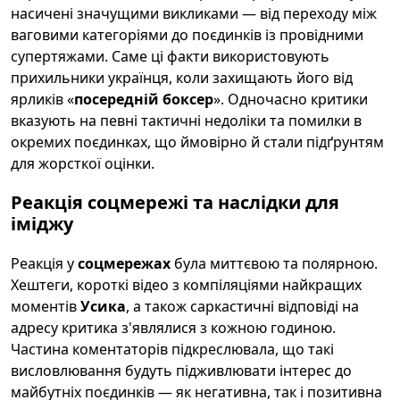
насичені значущими викликами — від переходу між
ваговими категоріями до поєдинків із провідними
супертяжами. Саме ці факти використовують
прихильники українця, коли захищають його від
ярликів «
посередній боксер
». Одночасно критики
вказують на певні тактичні недоліки та помилки в
окремих поєдинках, що ймовірно й стали підґрунтям
для жорсткої оцінки.
Реакція
соцмережі
та наслідки для
іміджу
Реакція у
соцмережах
була миттєвою та полярною.
Хештеги, короткі відео з компіляціями найкращих
моментів
Усика
, а також саркастичні відповіді на
адресу критика з'являлися з кожною годиною.
Частина коментаторів підкреслювала, що такі
висловлювання будуть підживлювати інтерес до
майбутніх поєдинків — як негативна, так і позитивна