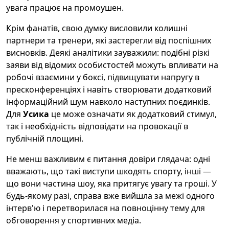
увага працює на промоушен.
Крім фанатів, свою думку висловили колишні
партнери та тренери, які застерегли від поспішних
висновків. Деякі аналітики зауважили: подібні різкі
заяви від відомих особистостей можуть впливати на
робочі взаємини у боксі, підвищувати напругу в
пресконференціях і навіть створювати додатковий
інформаційний шум навколо наступних поєдинків.
Для
Усика
це може означати як додатковий стимул,
так і необхідність відповідати на провокації в
публічній площині.
Не менш важливим є питання довіри глядача: одні
вважають, що такі виступи шкодять спорту, інші —
що вони частина шоу, яка притягує увагу та гроші. У
будь-якому разі, справа вже вийшла за межі одного
інтерв'ю і перетворилася на повноцінну тему для
обговорення у спортивних медіа.