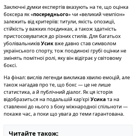
Заключні думки експертів вказують на те, що оцінка
боксера як «
посереднього
» чи «великий чемпіон»
залежить від критеріїв: титули, якість опозиції,
стійкість у важких поєдинках, а також здатність
пристосовуватися до різних стилів. Для багатьох
уболівальників
Усик
вже давно став символом
українського спорту, тож поодинокі грубі оцінки не
змінять помітної ролі, яку він відіграє у світовому
боксі.
На фінал: вислів легенди викликав хвилю емоцій, але
також нагадав про те, що бокс — це не лише
статистика, а й публічний діалог. Як ця історія
відобразиться на подальшій кар'єрі
Усика
та на
ставленні до нього з боку міжнародної спільноти —
покаже час, а поки що увага до теми гарантована.
Читайте також: