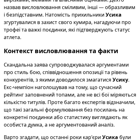
назвав висловлювання сміливим, інші — образливим
і безпідставним. Натомість прихильники
Усика
згуртувалися в захист свого кумира, нагадуючи про
трофеї та важкі поєдинки, які підтверджують статус
атлета.
Контекст висловлювання та факти
Скандальна заява супроводжувалася аргументами
про стиль бою, співвідношення опозиції та рівень
конкурентів, з якими доводилося змагатися
Усику
.
Екс-чемпіон наголошував на тому, що сучасний
рейтинг заповнений топами, але не всі бої міряються
кількістю титулів. Проте багато експертів відзначили,
що такі загальні формулювання без посилань на
конкретні поєдинки або статистику виглядають як
особиста думка, а не аргументований аналіз.
Варто згадати, що останні роки кар'єри
Усика
були