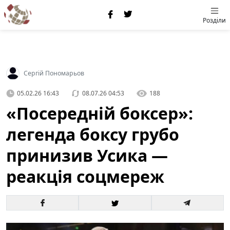
Розділи
Сергій Пономарьов
05.02.26 16:43
08.07.26 04:53
188
«Посередній боксер»:
легенда боксу грубо
принизив Усика —
реакція соцмереж