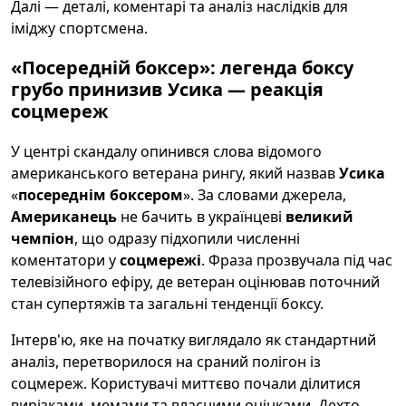
Далі — деталі, коментарі та аналіз наслідків для
іміджу спортcмена.
«Посередній боксер»: легенда боксу
грубо принизив Усика — реакція
соцмереж
У центрі скандалу опинився слова відомого
американського ветерана рингу, який назвав
Усика
«
посереднім боксером
». За словами джерела,
Американець
не бачить в українцеві
великий
чемпіон
, що одразу підхопили численні
коментатори у
соцмережі
. Фраза прозвучала під час
телевізійного ефіру, де ветеран оцінював поточний
стан супертяжів та загальні тенденції боксу.
Інтерв'ю, яке на початку виглядало як стандартний
аналіз, перетворилося на сраний полігон із
соцмереж. Користувачі миттєво почали ділитися
вирізками, мемами та власними оцінками. Дехто