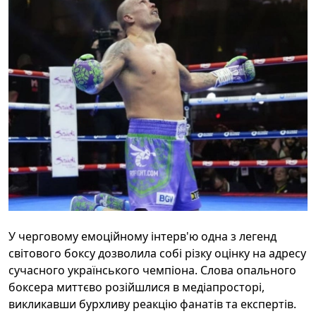
У черговому емоційному інтерв'ю одна з легенд
світового боксу дозволила собі різку оцінку на адресу
сучасного українського чемпіона. Слова опального
боксера миттєво розійшлися в медіапросторі,
викликавши бурхливу реакцію фанатів та експертів.