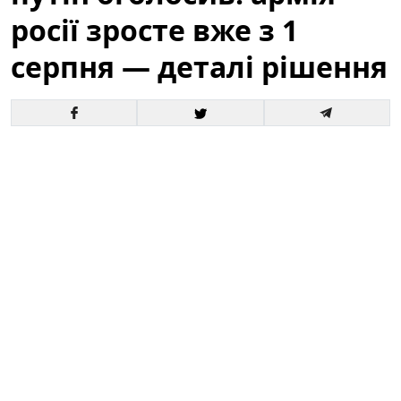
росії зросте вже з 1
серпня — деталі рішення
Офіційне оголошення кремля про збільшення
чисельності збройних сил викликало хвилю запитань
і припущень як усередині росії, так і за її межами. За
словами президента, відповідні кроки набудуть
чинності з 1 серпня, і вже згадується низка
організаційних, кадрових та фінансових рішень для
реалізації цього плану.
Це вже третє рішення про
розширення армії росії від початку року.
Зараз
важливо розібратися в деталях: кого саме
стосуватиметься збільшення, які правові механізми
задіяні та які можливі наслідки для регіону й для
світової безпеки.