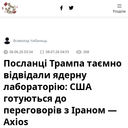
Розділи
Всеволод Чабанець
06.06.26 03:34
08.07.26 04:55
268
Посланці Трампа таємно
відвідали ядерну
лабораторію: США
готуються до
переговорів з Іраном —
Axios